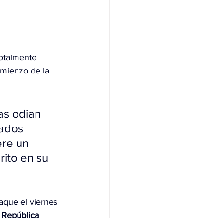
totalmente 
mienzo de la 
as odian 
tados 
ere un 
ito en su 
taque el viernes 
 
República 