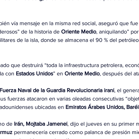
bién vía mensaje en la misma red social, aseguró que fue
osos” de la historia de 
Oriente Medio
, aniquilando” po
ilitares de la isla, donde se almacena el 90 % del petróleo
ado que destruirá “toda la infraestructura petrolera, econ
da con 
Estados Unidos
” en 
Oriente Medio
, después del at
Fuerza Naval de la Guardia Revolucionaria iraní
, el genera
sus fuerzas atacaron en varias oleadas consecutivas “objet
tadounidenses ubicadas en 
Emiratos Árabes Unidos, Baréi
mo de 
Irán, Mojtaba Jameneí
, dijo el jueves en su primer 
rmuz
 permanecería cerrado como palanca de presión mie