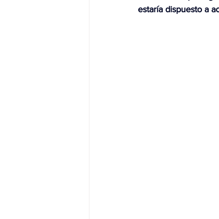
estaría dispuesto a a
JALISCO-PABLO LEMUS
ED
EDOMEX23-DELFINA GÓMEZ
EDOMEX23-DELFINA GÓMEZ
ELECCIONES-NACION24