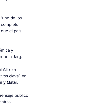
 “uno de los 
r completo 
 que el país 
ómica y 
aque a Jarg.
l Alireza 
ivos clave” en 
n y Qatar
.
mensaje público 
ntras 