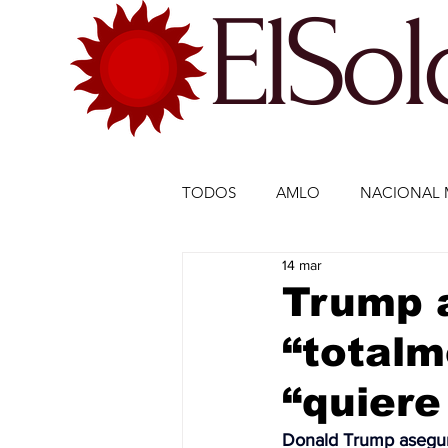
ElSo
TODOS
AMLO
NACIONAL 
14 mar
ECONOMÍA MÉXICO
ECO
Trump a
“totalm
DEPORTES
DEPORTES
“quiere
ESTADOS-POLÍTICA
ENTR
Donald Trump aseguró