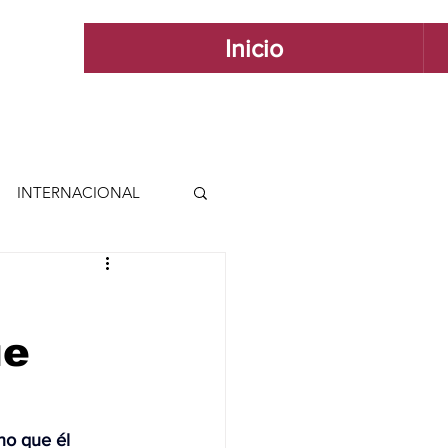
Inicio
INTERNACIONAL
 INTERNACIONAL
ue
 Y ESTILO
GUADALAJARA
no que él 