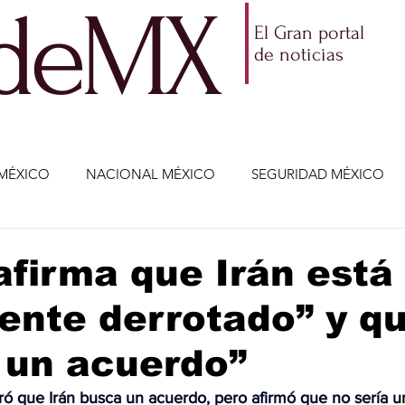
ldeMX
El Gran portal
de noticias
MÉXICO
NACIONAL MÉXICO
SEGURIDAD MÉXICO
NOMÍA
AMLO
PARTIDOS POLÍTICOS
ECONOMÍA
firma que Irán está
ente derrotado” y q
CIENCIA Y TECNOLOGÍA
ENTRETENIMIENTO
VIDA
 un acuerdo”
ETENIMIENTO
JALISCO-ENRIQUE ALFARO
JALISCO-
 que Irán busca un acuerdo, pero afirmó que no sería u