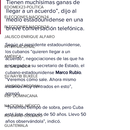
Tienen muchísimas ganas de 
EDOMEX23-POLÍTICA
llegar a un acuerdo”, dijo al 
ELECCIONES-NACION24
medio estadounidense en una 
ELECCIONES-NACION24
breve conversación telefónica.
JALISCO-ENRIQUE ALFARO
Según el presidente estadounidense, 
INTERNACIONAL
los cubanos “quieren llegar a un 
AMÉRICA
acuerdo”, negociaciones de las que ha 
encargado a su secretario de Estado, el 
EL SALVADOR
cubano-estadounidense 
Marco Rubio
. 
SV-NAYIB BUKELE
“Veremos cómo sale. Ahora mismo 
JALISCO-ZAPOPAN
estamos muy centrados en esto”, 
agregó.
REP DOMINICANA
NACIONAL MÉXICO
“Tenemos tiempo de sobra, pero Cuba 
está lista, después de 50 años. Llevo 50 
RD-DAVID COLLADO
años observándola”, indicó.
GUATEMALA