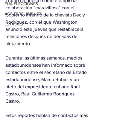
Trump ha puesto como ejemplo la 
EUA ELECCIONES
colaboración “maravillosa” con el 
AGS-TERE JIMÉNEZ
Gobierno interino de la chavista Decly 
Rodríguez, con el que Washington 
ESTADOS
anunció este jueves que restablecerá 
relaciones después de décadas de 
alejamiento.
Durante las últimas semanas, medios 
estadounidenses han informado sobre 
contactos entre el secretario de Estado 
estadounidense, Marco Rubio, y un 
nieto del expresidente cubano Raúl 
Castro, Raúl Guillermo Rodríguez 
Castro.
Estos reportes hablan de contactos más 
que de negociaciones, y señalan 
supuestas conversaciones sobre 