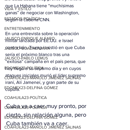
que La Habana tiene “muchísimas 
VIDA Y ESTILO
ganas” de negociar con Washington, 
ESTADOS-POLÍTICA
según la cadena CNN.
ENTRETENIMIENTO
En una entrevista sobre la operación 
JALISCO-ENRIQUE ALFARO
militar lanzada por EE.UU. e Israel 
contra Irán, Trump insistió en que Cuba 
JALISCO-GUADALAJARA
sería el próximo blanco tras una 
JALISCO-PABLO LEMUS
“exitosa” campaña en el país persa, que 
EDOMEX23-POLÍTICA
hoy llegó a su séptimo día y en cuyos 
ataques iniciales murió el líder supremo 
COAHUILA23-MANOLO JIMÉNEZ SALINAS
iraní, Alí Jameneí, y gran parte de su 
EDOMEX23-DELFINA GÓMEZ
cúpula.
COAHUILA23-POLÍTICA
Cuba va a caer muy pronto, por 
COAHUILA23-POLÍTICA
cierto, sin relación alguna, pero 
EDOMEX23-DELFINA GÓMEZ
Cuba también va a caer. 
COAHUILA23-MANOLO JIMÉNEZ SALINAS