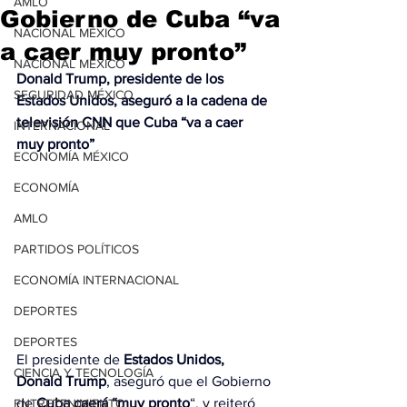
AMLO
Gobierno de Cuba “va
NACIONAL MÉXICO
a caer muy pronto”
NACIONAL MÉXICO
Donald Trump, presidente de los 
SEGURIDAD MÉXICO
Estados Unidos, aseguró a la cadena de 
televisión CNN que Cuba “va a caer 
INTERNACIONAL
muy pronto”
ECONOMÍA MÉXICO
ECONOMÍA
AMLO
PARTIDOS POLÍTICOS
ECONOMÍA INTERNACIONAL
DEPORTES
DEPORTES
El presidente de 
Estados Unidos, 
CIENCIA Y TECNOLOGÍA
Donald Trump
, aseguró que el Gobierno 
de 
Cuba
caerá “muy pronto
“, y reiteró 
ENTRETENIMIENTO