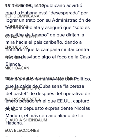
Un día antes, el republicano advirtió 
RD-DAVID COLLADO
que La Habana está “desesperada” por 
REP DOMINICANA
lograr un trato con su Administración de 
HONDURAS
forma inmediata y aseguró que “solo es 
cuestión de tiempo” de que dirijan la 
SV-NAYIB BUKELE
mira hacia el país caribeño, dando a 
ENCUESTAS
entender que la campaña militar contra 
Irán ha desviado algo el foco de la Casa 
EDOMEX
Blanca.
MICHOACÁN
MICH-MORELIA-ALFONSO MARTÍNEZ
También dijo, en entrevista con Politico, 
que la caída de Cuba sería “la cereza 
AGUASCALIENTES
del pastel” de después del operativo de 
AGUASCALIENTES
enero pasado en el que EE.UU. capturó 
al ahora depuesto expresidente Nicolás 
CDMX
Maduro, el más cercano aliado de La 
CLAUDIA SHEINBAUM
Habana.
EUA ELECCIONES