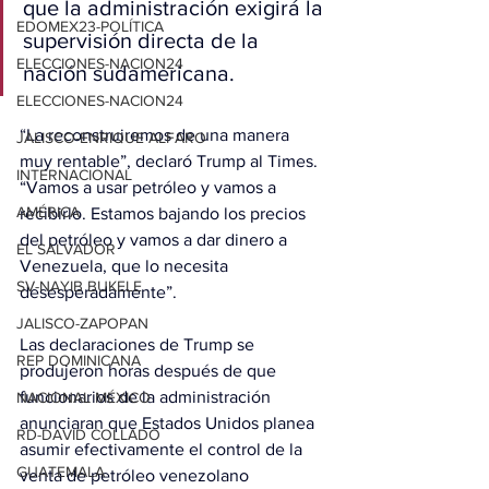
que la administración exigirá la 
EDOMEX23-POLÍTICA
supervisión directa de la 
ELECCIONES-NACION24
nación sudamericana.
ELECCIONES-NACION24
“La reconstruiremos de una manera 
JALISCO-ENRIQUE ALFARO
muy rentable”, declaró Trump al Times. 
INTERNACIONAL
“Vamos a usar petróleo y vamos a 
AMÉRICA
recibirlo. Estamos bajando los precios 
del petróleo y vamos a dar dinero a 
EL SALVADOR
Venezuela, que lo necesita 
SV-NAYIB BUKELE
desesperadamente”.
JALISCO-ZAPOPAN
Las declaraciones de Trump se 
REP DOMINICANA
produjeron horas después de que 
funcionarios de la administración 
NACIONAL MÉXICO
anunciaran que Estados Unidos planea 
RD-DAVID COLLADO
asumir efectivamente el control de la 
GUATEMALA
venta de petróleo venezolano 