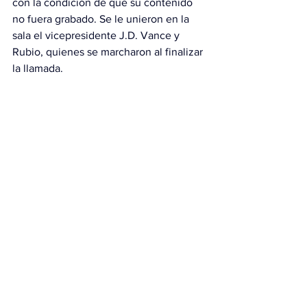
con la condición de que su contenido 
no fuera grabado. Se le unieron en la 
sala el vicepresidente J.D. Vance y 
Rubio, quienes se marcharon al finalizar 
la llamada.
Según el Times, la llamada de Petro, 
que duró aproximadamente una hora, 
pareció disipar cualquier amenaza 
inmediata de acción militar 
estadounidense y 
Trump indicó que creía que la 
“decapitación” del régimen de Maduro 
había intimidado a otros líderes de la 
región para que se alinearan.
Con información de EFE