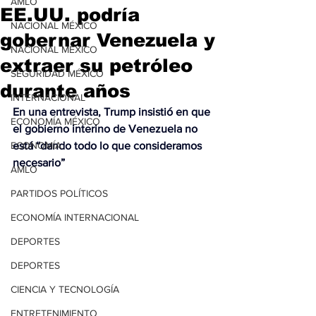
AMLO
EE.UU. podría
NACIONAL MÉXICO
gobernar Venezuela y
NACIONAL MÉXICO
extraer su petróleo
SEGURIDAD MÉXICO
durante años
INTERNACIONAL
En una entrevista, Trump insistió en que 
ECONOMÍA MÉXICO
el gobierno interino de Venezuela no 
ECONOMÍA
está “dando todo lo que consideramos 
necesario”
AMLO
PARTIDOS POLÍTICOS
ECONOMÍA INTERNACIONAL
DEPORTES
DEPORTES
CIENCIA Y TECNOLOGÍA
ENTRETENIMIENTO