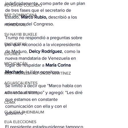
indefinidamente, como parte de un plan 
RD-DAVID COLLADO
de tres fases que el secretario de 
REP DOMINICANA
Estado,
 Marco Rubio,
 describió a los 
miembros del Congreso.
HONDURAS
SV-NAYIB BUKELE
Trump no respondió a preguntas sobre 
ENCUESTAS
por qué reconoció a la vicepresidenta 
de Maduro, 
Delcy Rodríguez
, como la 
EDOMEX
nueva mandataria de Venezuela en 
MICHOACÁN
lugar de respaldar a
 María Corina 
Machado
, la líder opositora.
MICH-MORELIA-ALFONSO MARTÍNEZ
AGUASCALIENTES
Se limitó a decir que “Marco habla con 
ella todo el tiempo” y agregó: “Les diré 
AGUASCALIENTES
que estamos en constante 
CDMX
comunicación con ella y con el 
CLAUDIA SHEINBAUM
gobierno”.
EUA ELECCIONES
El presidente estadounidense tampoco 