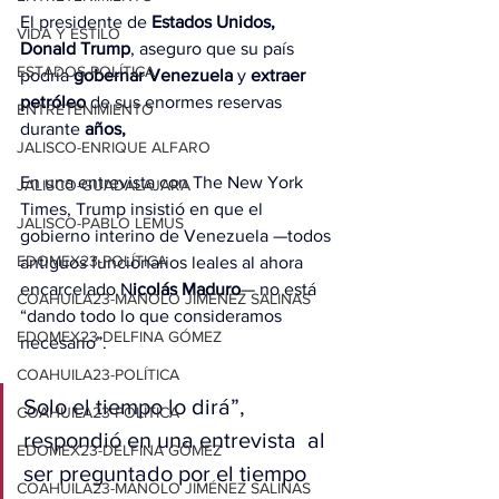
El presidente de 
Estados Unidos, 
VIDA Y ESTILO
Donald Trump
, aseguro que su país 
ESTADOS-POLÍTICA
podría 
gobernar Venezuela
 y 
extraer 
petróleo
 de sus enormes reservas 
ENTRETENIMIENTO
durante 
años,
JALISCO-ENRIQUE ALFARO
En una entrevista con The New York 
JALISCO-GUADALAJARA
Times, Trump insistió en que el 
JALISCO-PABLO LEMUS
gobierno interino de Venezuela —todos 
EDOMEX23-POLÍTICA
antiguos funcionarios leales al ahora 
encarcelado N
icolás Maduro
— no está 
COAHUILA23-MANOLO JIMÉNEZ SALINAS
“dando todo lo que consideramos 
EDOMEX23-DELFINA GÓMEZ
necesario”.
COAHUILA23-POLÍTICA
Solo el tiempo lo dirá”, 
COAHUILA23-POLÍTICA
respondió en una entrevista  al 
EDOMEX23-DELFINA GÓMEZ
ser preguntado por el tiempo 
COAHUILA23-MANOLO JIMÉNEZ SALINAS