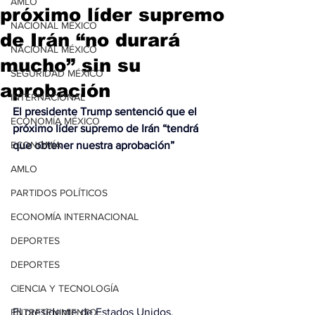
AMLO
próximo líder supremo
NACIONAL MÉXICO
de Irán “no durará
NACIONAL MÉXICO
mucho” sin su
SEGURIDAD MÉXICO
aprobación
INTERNACIONAL
El presidente Trump sentenció que el 
ECONOMÍA MÉXICO
próximo líder supremo de Irán “tendrá 
ECONOMÍA
que obtener nuestra aprobación”
AMLO
PARTIDOS POLÍTICOS
ECONOMÍA INTERNACIONAL
DEPORTES
DEPORTES
CIENCIA Y TECNOLOGÍA
El presidente de Estados Unidos, 
ENTRETENIMIENTO