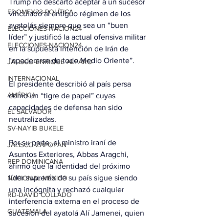
Trump no descartó aceptar a un sucesor 
EDOMEX23-POLÍTICA
vinculado al antiguo régimen de los 
ayatolás siempre que sea un “buen 
ELECCIONES-NACION24
líder” y justificó la actual ofensiva militar 
ELECCIONES-NACION24
en la supuesta intención de Irán de 
“apoderarse de todo Medio Oriente”.
JALISCO-ENRIQUE ALFARO
INTERNACIONAL
El presidente describió al país persa 
AMÉRICA
como un “tigre de papel” cuyas 
capacidades de defensa han sido 
EL SALVADOR
neutralizadas.
SV-NAYIB BUKELE
Por su parte, el ministro iraní de 
JALISCO-ZAPOPAN
Asuntos Exteriores, Abbas Aragchi, 
REP DOMINICANA
afirmó que la identidad del próximo 
líder supremo de su país sigue siendo 
NACIONAL MÉXICO
una incógnita y rechazó cualquier 
RD-DAVID COLLADO
interferencia externa en el proceso de 
GUATEMALA
sucesión del ayatolá Alí Jamenei, quien 