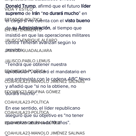
Donald Trump
, afirmó que el futuro 
líder 
VIDA Y ESTILO
supremo
 de 
Irán
 “
no durará mucho
” en 
ESTADOS-POLÍTICA
el cargo si no cuenta con el 
visto bueno
de 
su
Administración
, al tiempo que 
ENTRETENIMIENTO
insistió en que las operaciones militares 
JALISCO-ENRIQUE ALFARO
contra Teherán avanzan según lo 
previsto.
JALISCO-GUADALAJARA
JALISCO-PABLO LEMUS
“Tendrá que obtener nuestra 
EDOMEX23-POLÍTICA
aprobación”, declaró el mandatario en 
una 
entrevista
 con la cadena 
ABC News
COAHUILA23-MANOLO JIMÉNEZ SALINAS
y añadió que “si no la obtiene, no 
EDOMEX23-DELFINA GÓMEZ
durará mucho”.
COAHUILA23-POLÍTICA
En ese sentido, el líder republicano 
COAHUILA23-POLÍTICA
aseguró que su objetivo es “no tener 
que volver atrás cada 10 años”.
EDOMEX23-DELFINA GÓMEZ
COAHUILA23-MANOLO JIMÉNEZ SALINAS