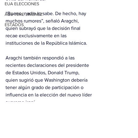
EUA ELECCIONES
“Bueno, nadie lo sabe. De hecho, hay 
AGS-TERE JIMÉNEZ
muchos rumores”, señaló Aragchi, 
ESTADOS
quien subrayó que la decisión final 
recae exclusivamente en las 
instituciones de la República Islámica.
Aragchi también respondió a las 
recientes declaraciones del presidente 
de Estados Unidos, Donald Trump, 
quien sugirió que Washington debería 
tener algún grado de participación o 
influencia en la elección del nuevo líder 
supremo iraní. 
“No permitimos que nadie interfiera en 
nuestros asuntos internos. Corresponde 
al pueblo iraní elegir a su nuevo líder”, 
sentenció.