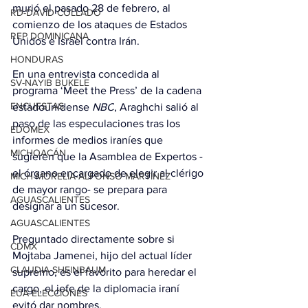
murió el pasado 28 de febrero, al 
RD-DAVID COLLADO
comienzo de los ataques de Estados 
REP DOMINICANA
Unidos e Israel contra Irán.
HONDURAS
En una entrevista concedida al 
SV-NAYIB BUKELE
programa ‘Meet the Press’ de la cadena 
ENCUESTAS
estadounidense 
NBC
, Araghchi salió al 
paso de las especulaciones tras los 
EDOMEX
informes de medios iraníes que 
MICHOACÁN
sugieren que la Asamblea de Expertos -
el órgano encargado de elegir al clérigo 
MICH-MORELIA-ALFONSO MARTÍNEZ
de mayor rango- se prepara para 
AGUASCALIENTES
designar a un sucesor
.
AGUASCALIENTES
Preguntado directamente sobre si 
CDMX
Mojtaba Jamenei, hijo del actual líder 
CLAUDIA SHEINBAUM
supremo, es el favorito para heredar el 
cargo, el jefe de la diplomacia iraní 
EUA ELECCIONES
evitó dar nombres.