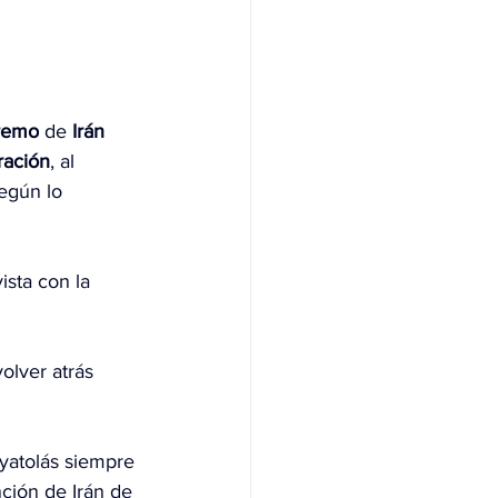
premo
 de 
Irán
ración
, al 
egún lo 
ista
 con la 
olver atrás 
yatolás siempre 
nción de Irán de 