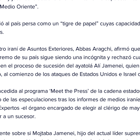
Medio Oriente”.
bió al país persa como un “tigre de papel” cuyas capacida
s.
stro iraní de Asuntos Exteriores, Abbas Aragchi, afirmó que
premo de su país sigue siendo una incógnita y rechazó cua
 en el proceso de sucesión del ayatolá Alí Jamenei, quien
 al comienzo de los ataques de Estados Unidos e Israel c
ncedida al programa ‘Meet the Press’ de la cadena estad
o de las especulaciones tras los informes de medios iraní
xpertos -el órgano encargado de elegir al clérigo de may
r a un sucesor
.
te sobre si Mojtaba Jamenei, hijo del actual líder supre