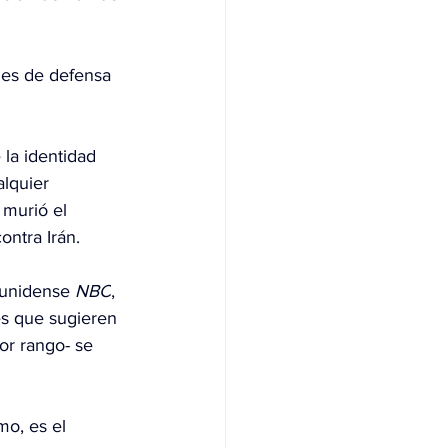
des de defensa 
 la identidad 
lquier 
 murió el 
ontra Irán.
ounidense 
NBC
, 
es que sugieren 
or rango- se 
mo, es el 