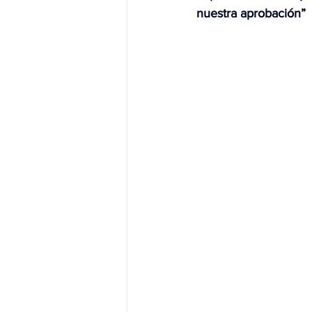
nuestra aprobación”
JALISCO-PABLO LEMUS
ED
EDOMEX23-DELFINA GÓMEZ
EDOMEX23-DELFINA GÓMEZ
ELECCIONES-NACION24