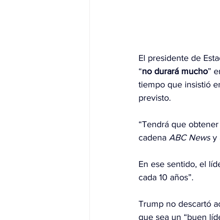
El presidente de Est
“
no durará mucho
” e
tiempo que insistió 
previsto.
“Tendrá que obtener 
cadena 
ABC News
 y
En ese sentido, el lí
cada 10 años”.
Trump no descartó ac
que sea un “buen líder