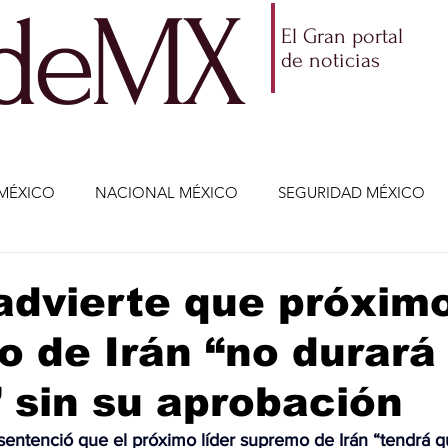
ldeMX
El Gran portal
de noticias
MÉXICO
NACIONAL MÉXICO
SEGURIDAD MÉXICO
NOMÍA
AMLO
PARTIDOS POLÍTICOS
ECONOMÍA
dvierte que próximo
 de Irán “no durará
CIENCIA Y TECNOLOGÍA
ENTRETENIMIENTO
VIDA
sin su aprobación
ETENIMIENTO
JALISCO-ENRIQUE ALFARO
JALISCO-
sentenció que el próximo líder supremo de Irán “tendrá q