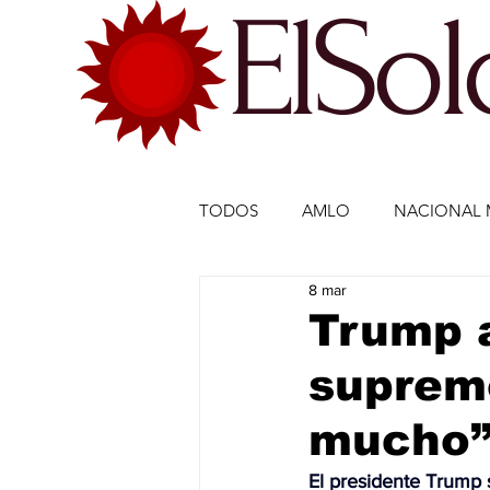
ElSo
TODOS
AMLO
NACIONAL 
8 mar
ECONOMÍA MÉXICO
ECO
Trump a
supremo
DEPORTES
DEPORTES
mucho” 
ESTADOS-POLÍTICA
ENTR
El presidente Trump 