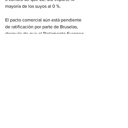
mayoría de los suyos al 0 %.
El pacto comercial aún está pendiente 
de ratificación por parte de Bruselas, 
después de que el Parlamento Europeo 
haya pedido una serie de salvaguardas 
que permitan suspender su 
implementación si Trump amenaza con 
nuevos aranceles al bloque comunitario 
o pone en riesgo su integridad 
territorial, como ocurrió en enero 
durante la crisis diplomática por el 
control de la isla de Groenlandia.
Con información de EFE