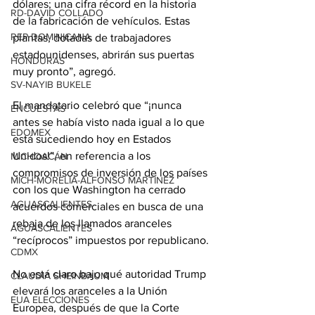
dólares; una cifra récord en la historia 
RD-DAVID COLLADO
de la fabricación de vehículos. Estas 
REP DOMINICANA
plantas, dotadas de trabajadores 
estadounidenses, abrirán sus puertas 
HONDURAS
muy pronto”, agregó.
SV-NAYIB BUKELE
El mandatario celebró que “¡nunca 
ENCUESTAS
antes se había visto nada igual a lo que 
EDOMEX
está sucediendo hoy en Estados 
Unidos!”, en referencia a los 
MICHOACÁN
compromisos de inversión de los países 
MICH-MORELIA-ALFONSO MARTÍNEZ
con los que Washington ha cerrado 
AGUASCALIENTES
acuerdos comerciales en busca de una 
rebaja de los llamados aranceles 
AGUASCALIENTES
“recíprocos” impuestos por republicano.
CDMX
No está claro bajo qué autoridad Trump 
CLAUDIA SHEINBAUM
elevará los aranceles a la Unión 
EUA ELECCIONES
Europea, después de que la Corte 