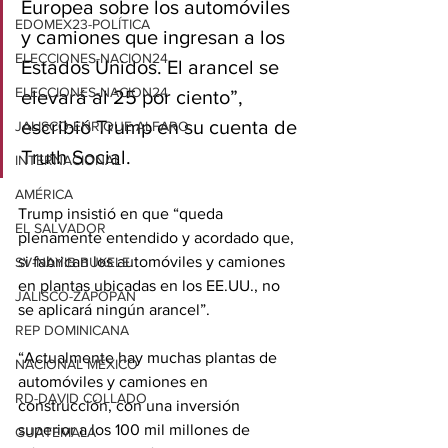
Europea sobre los automóviles 
EDOMEX23-POLÍTICA
y camiones que ingresan a los 
ELECCIONES-NACION24
Estados Unidos. El arancel se 
ELECCIONES-NACION24
elevará al 25 por ciento”, 
escribió Trump en su cuenta de 
JALISCO-ENRIQUE ALFARO
Truth Social.
INTERNACIONAL
AMÉRICA
Trump insistió en que “queda 
EL SALVADOR
plenamente entendido y acordado que, 
si fabrican los automóviles y camiones 
SV-NAYIB BUKELE
en plantas ubicadas en los EE.UU., no 
JALISCO-ZAPOPAN
se aplicará ningún arancel”.
REP DOMINICANA
“Actualmente hay muchas plantas de 
NACIONAL MÉXICO
automóviles y camiones en 
RD-DAVID COLLADO
construcción, con una inversión 
superior a los 100 mil millones de 
GUATEMALA