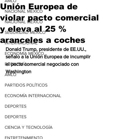
AMLO
Unión Europea de
NACIONAL MÉXICO
violar pacto comercial
NACIONAL MÉXICO
y eleva al 25 %
SEGURIDAD MÉXICO
aranceles a coches
INTERNACIONAL
Donald Trump, presidente de EE.UU., 
ECONOMÍA MÉXICO
señalo a la Unión Europea de incumplir 
ECONOMÍA
el pacto comercial negociado con 
Washington
AMLO
PARTIDOS POLÍTICOS
ECONOMÍA INTERNACIONAL
DEPORTES
DEPORTES
CIENCIA Y TECNOLOGÍA
ENTRETENIMIENTO