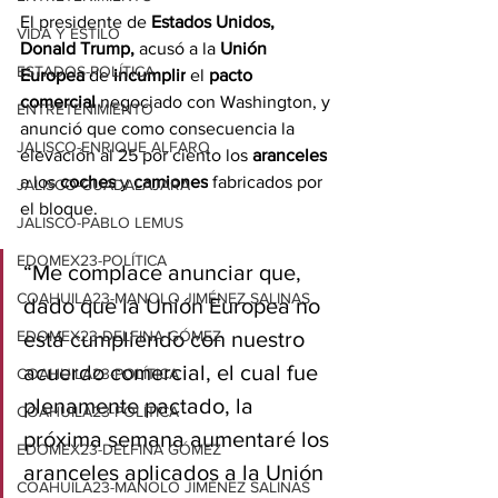
El presidente de 
Estados Unidos, 
VIDA Y ESTILO
Donald Trump,
 acusó a la
 Unión 
ESTADOS-POLÍTICA
Europea
 de 
incumplir
 el 
pacto 
comercial
 negociado con Washington, y 
ENTRETENIMIENTO
anunció que como consecuencia la 
JALISCO-ENRIQUE ALFARO
elevación al 25 por ciento los 
aranceles
a los 
coches
 y 
camiones
 fabricados por 
JALISCO-GUADALAJARA
el bloque.
JALISCO-PABLO LEMUS
EDOMEX23-POLÍTICA
“Me complace anunciar que, 
COAHUILA23-MANOLO JIMÉNEZ SALINAS
dado que la Unión Europea no 
EDOMEX23-DELFINA GÓMEZ
está cumpliendo con nuestro 
acuerdo comercial, el cual fue 
COAHUILA23-POLÍTICA
plenamente pactado, la 
COAHUILA23-POLÍTICA
próxima semana aumentaré los 
EDOMEX23-DELFINA GÓMEZ
aranceles aplicados a la Unión 
COAHUILA23-MANOLO JIMÉNEZ SALINAS