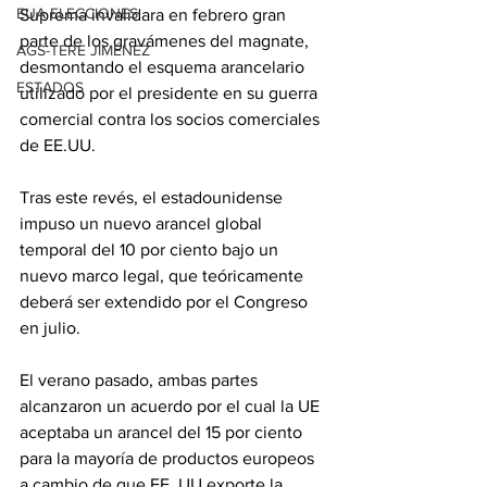
EUA ELECCIONES
Suprema invalidara en febrero gran 
parte de los gravámenes del magnate, 
AGS-TERE JIMÉNEZ
desmontando el esquema arancelario 
ESTADOS
utilizado por el presidente en su guerra 
comercial contra los socios comerciales 
de EE.UU.
Tras este revés, el estadounidense 
impuso un nuevo arancel global 
temporal del 10 por ciento bajo un 
nuevo marco legal, que teóricamente 
deberá ser extendido por el Congreso 
en julio.
El verano pasado, ambas partes 
alcanzaron un acuerdo por el cual la UE 
aceptaba un arancel del 15 por ciento 
para la mayoría de productos europeos 
a cambio de que EE. UU exporte la 