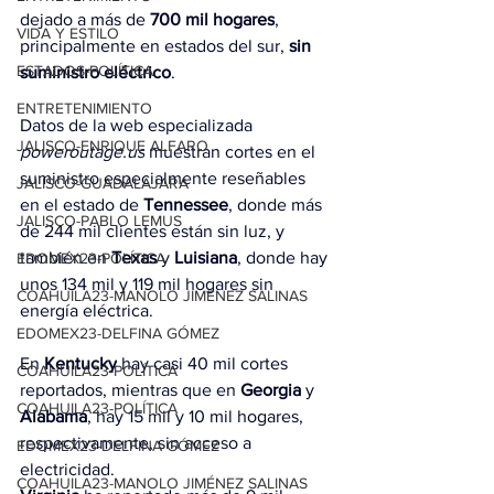
dejado a más de 
700 mil hogares
, 
VIDA Y ESTILO
principalmente en estados del sur, 
sin 
ESTADOS-POLÍTICA
suministro eléctrico
.
ENTRETENIMIENTO
Datos de la web especializada 
JALISCO-ENRIQUE ALFARO
poweroutage.us
 muestran cortes en el 
suministro especialmente reseñables 
JALISCO-GUADALAJARA
en el estado de 
Tennessee
, donde más 
JALISCO-PABLO LEMUS
de 244 mil clientes están sin luz, y 
también en 
Texas
 y 
Luisiana
, donde hay 
EDOMEX23-POLÍTICA
unos 134 mil y 119 mil hogares sin 
COAHUILA23-MANOLO JIMÉNEZ SALINAS
energía eléctrica.
EDOMEX23-DELFINA GÓMEZ
En 
Kentucky
 hay casi 40 mil cortes 
COAHUILA23-POLÍTICA
reportados, mientras que en 
Georgia
 y 
COAHUILA23-POLÍTICA
Alabama
, hay 15 mil y 10 mil hogares, 
respectivamente, sin acceso a 
EDOMEX23-DELFINA GÓMEZ
electricidad.
COAHUILA23-MANOLO JIMÉNEZ SALINAS