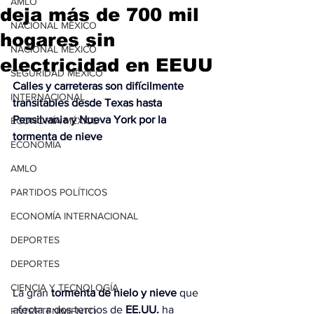
AMLO
deja más de 700 mil
NACIONAL MÉXICO
hogares sin
NACIONAL MÉXICO
electricidad en EEUU
SEGURIDAD MÉXICO
Calles y carreteras son difícilmente 
INTERNACIONAL
transitables desde Texas hasta 
Pensilvania y Nueva York por la 
ECONOMÍA MÉXICO
tormenta de nieve
ECONOMÍA
AMLO
PARTIDOS POLÍTICOS
ECONOMÍA INTERNACIONAL
DEPORTES
DEPORTES
CIENCIA Y TECNOLOGÍA
La gran 
tormenta de hielo
y nieve
 que 
afecta a dos tercios de 
EE.UU. 
ha 
ENTRETENIMIENTO