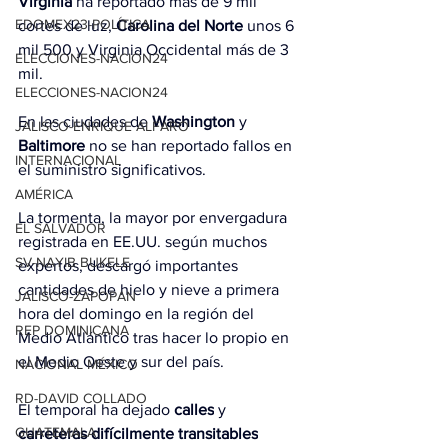
Virginia
 ha reportado más de 9 mil 
EDOMEX23-POLÍTICA
cortes de luz, 
Carolina del Norte
 unos 6 
mil 500 y Virginia Occidental más de 3 
ELECCIONES-NACION24
mil.
ELECCIONES-NACION24
En las ciudades de 
Washington
 y 
JALISCO-ENRIQUE ALFARO
Baltimore
 no se han reportado fallos en 
INTERNACIONAL
el suministro significativos.
AMÉRICA
La tormenta, la mayor por envergadura 
EL SALVADOR
registrada en EE.UU. según muchos 
SV-NAYIB BUKELE
expertos, descargó importantes 
cantidades de hielo y nieve a primera 
JALISCO-ZAPOPAN
hora del domingo en la región del 
REP DOMINICANA
Medio Atlántico tras hacer lo propio en 
el Medio Oeste y sur del país.
NACIONAL MÉXICO
RD-DAVID COLLADO
El temporal ha dejado 
calles
 y 
GUATEMALA
carreteras difícilmente transitables