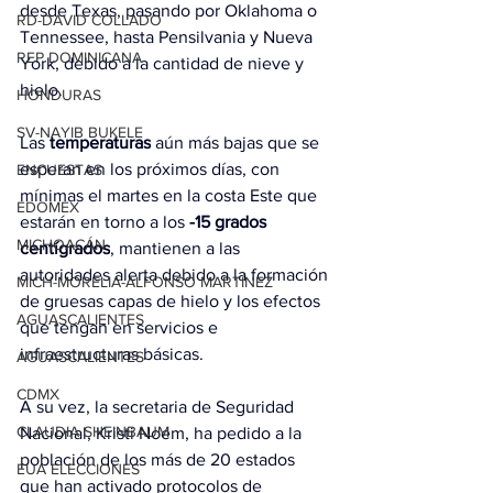
desde Texas, pasando por Oklahoma o 
RD-DAVID COLLADO
Tennessee, hasta Pensilvania y Nueva 
REP DOMINICANA
York, debido a la cantidad de nieve y 
hielo.
HONDURAS
SV-NAYIB BUKELE
Las 
temperaturas
 aún más bajas que se 
esperan en los próximos días, con 
ENCUESTAS
mínimas el martes en la costa Este que 
EDOMEX
estarán en torno a los 
-15 grados 
MICHOACÁN
centígrados
, mantienen a las 
autoridades alerta debido a la formación 
MICH-MORELIA-ALFONSO MARTÍNEZ
de gruesas capas de hielo y los efectos 
AGUASCALIENTES
que tengan en servicios e 
infraestructuras básicas.
AGUASCALIENTES
CDMX
A su vez, la secretaria de Seguridad 
CLAUDIA SHEINBAUM
Nacional, Kristi Noem, ha pedido a la 
población de los más de 20 estados 
EUA ELECCIONES
que han activado 
protocolos de 