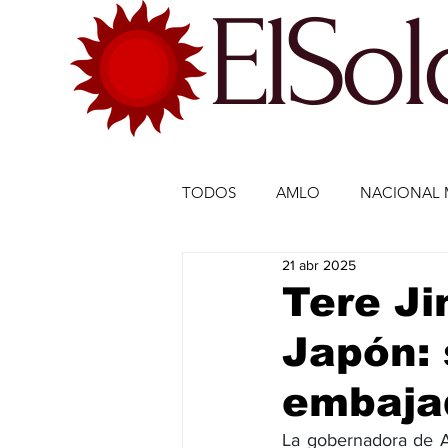
ElSo
TODOS
AMLO
NACIONAL 
21 abr 2025
ECONOMÍA MÉXICO
ECO
Tere Ji
Japón: 
DEPORTES
DEPORTES
embaja
ESTADOS-POLÍTICA
ENTR
La gobernadora de A