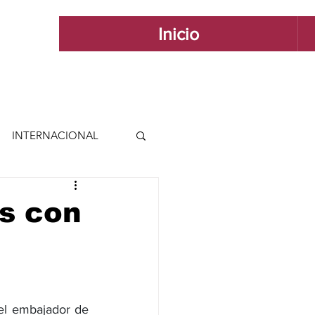
Inicio
INTERNACIONAL
 INTERNACIONAL
os con
 Y ESTILO
GUADALAJARA
l embajador de 