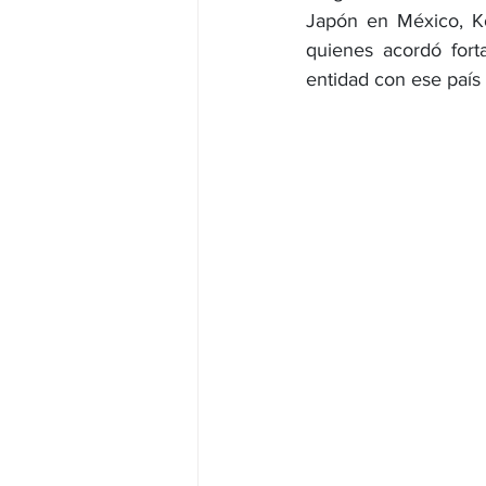
Japón en México, Ko
quienes acordó fort
JALISCO-PABLO LEMUS
ED
entidad con ese país 
EDOMEX23-DELFINA GÓMEZ
EDOMEX23-DELFINA GÓMEZ
ELECCIONES-NACION24