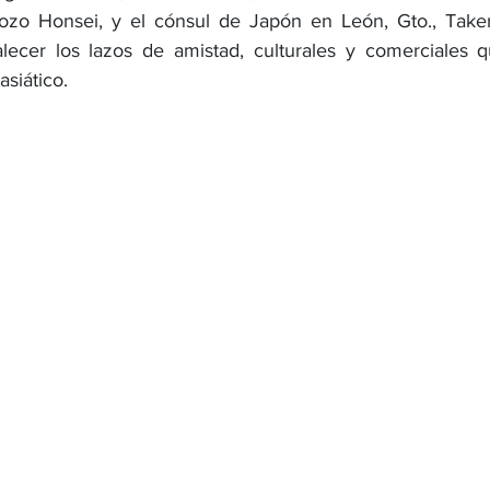
zo Honsei, y el cónsul de Japón en León, Gto., Take
alecer los lazos de amistad, culturales y comerciales 
OMEX23-POLÍTICA
COAHUILA23-MANOLO JIMÉNEZ SALI
asiático.
COAHUILA23-POLÍTICA
COAHUILA23-POLÍTICA
COAHUILA23-MANOLO JIMÉNEZ SALINAS
EDOMEX23-P
ELECCIONES-NACION24