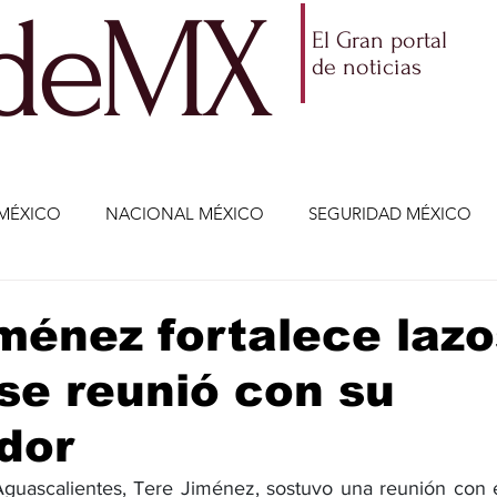
ldeMX
El Gran portal
de noticias
MÉXICO
NACIONAL MÉXICO
SEGURIDAD MÉXICO
NOMÍA
AMLO
PARTIDOS POLÍTICOS
ECONOMÍA
ménez fortalece laz
se reunió con su
CIENCIA Y TECNOLOGÍA
ENTRETENIMIENTO
VIDA
dor
ETENIMIENTO
JALISCO-ENRIQUE ALFARO
JALISCO-
guascalientes, Tere Jiménez, sostuvo una reunión con e