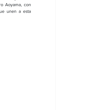
ro Aoyama, con 
que unen a esta 
NAS
OLÍTICA