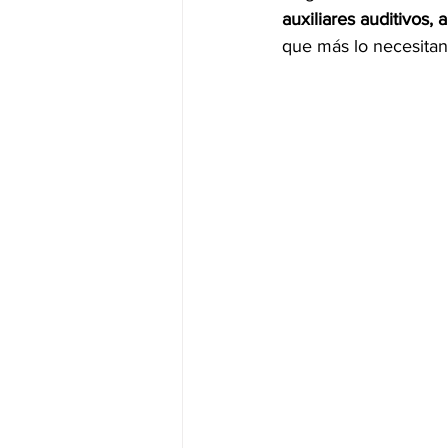
auxiliares auditivos, 
que más lo necesitan 
JALISCO-PABLO LEMUS
ED
EDOMEX23-DELFINA GÓMEZ
EDOMEX23-DELFINA GÓMEZ
ELECCIONES-NACION24