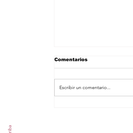
Comentarios
Escribir un comentario...
Tere Jiménez promueve
alianza con Uruguay
Suscríbete a nuestro newslet
para fortalecer el
desarrollo agropecuario