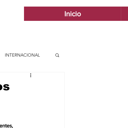
Inicio
INTERNACIONAL
 INTERNACIONAL
os
 Y ESTILO
GUADALAJARA
ntes, 