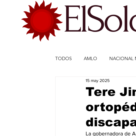
ElSo
TODOS
AMLO
NACIONAL 
15 may 2025
ECONOMÍA MÉXICO
ECO
Tere J
ortopéd
DEPORTES
DEPORTES
discap
ESTADOS-POLÍTICA
ENTR
La gobernadora de Ag