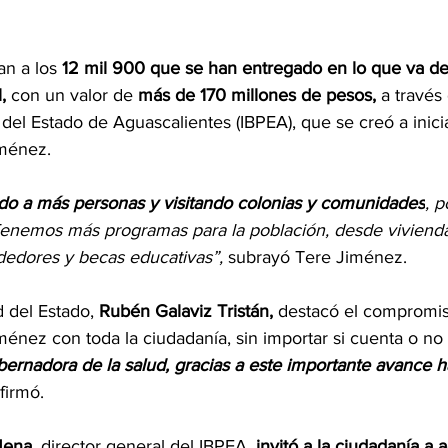
n a los 
12 mil 900 que se han entregado en lo que va de 
,
 con un valor de 
más de 170 millones de pesos,
 a través 
del Estado de Aguascalientes (IBPEA), que se creó a inicia
ménez.
o a más personas y visitando colonias y comunidades
, p
Tenemos más programas para la población, desde vivienda 
edores y becas educativas”,
 subrayó Tere Jiménez.
d del Estado, 
Rubén Galaviz Tristán,
 destacó el compromis
énez con toda la ciudadanía, sin importar si cuenta o no
bernadora de la salud, gracias a este importante avance h
afirmó.
Mena
, director general del IBPEA, 
invitó a la ciudadanía a 