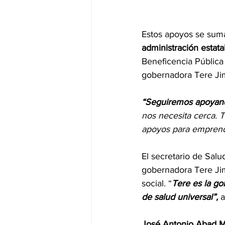
Estos apoyos se suma
administración estatal
Beneficencia Pública 
gobernadora Tere Ji
“Seguiremos apoyand
nos necesita cerca. 
apoyos para emprend
El secretario de Salu
gobernadora Tere Jim
social. “
Tere es la go
de salud universal”,
 
José Antonio Abad 