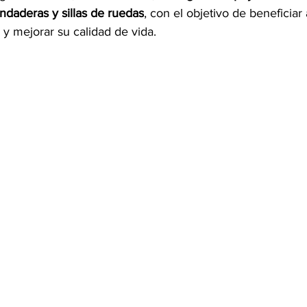
andaderas y sillas de ruedas
, con el objetivo de beneficiar
y mejorar su calidad de vida.
OMEX23-POLÍTICA
COAHUILA23-MANOLO JIMÉNEZ SALI
COAHUILA23-POLÍTICA
COAHUILA23-POLÍTICA
COAHUILA23-MANOLO JIMÉNEZ SALINAS
EDOMEX23-P
ELECCIONES-NACION24