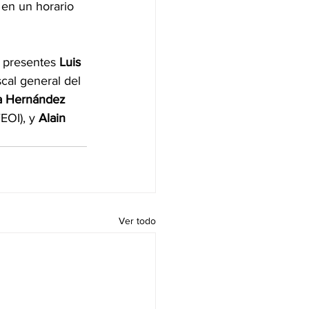
 en un horario 
 presentes 
Luis 
iscal general del 
a Hernández 
EOI), y 
Alain 
Ver todo