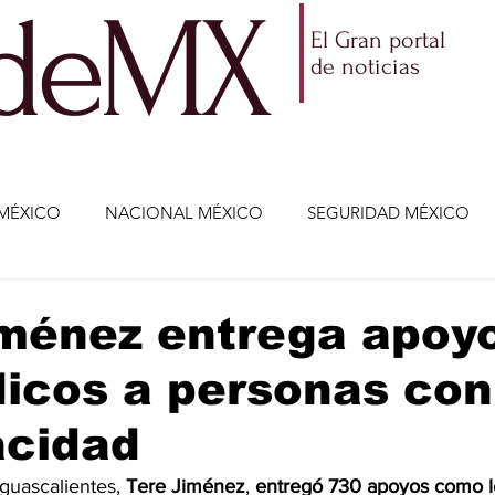
ldeMX
El Gran portal
de noticias
MÉXICO
NACIONAL MÉXICO
SEGURIDAD MÉXICO
NOMÍA
AMLO
PARTIDOS POLÍTICOS
ECONOMÍA
iménez entrega apoy
icos a personas con
CIENCIA Y TECNOLOGÍA
ENTRETENIMIENTO
VIDA
acidad
ETENIMIENTO
JALISCO-ENRIQUE ALFARO
JALISCO-
uascalientes, 
Tere Jiménez
, 
entregó 730 apoyos como le