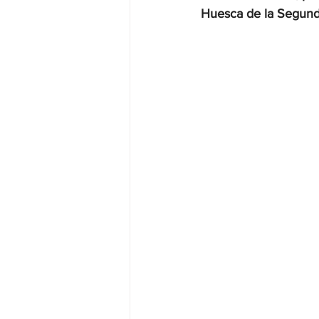
Huesca de la Segund
JALISCO-PABLO LEMUS
ED
EDOMEX23-DELFINA GÓMEZ
EDOMEX23-DELFINA GÓMEZ
ELECCIONES-NACION24