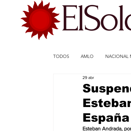
ElSo
TODOS
AMLO
NACIONAL 
29 abr
ECONOMÍA MÉXICO
ECO
Suspend
Esteban
DEPORTES
DEPORTES
España
ESTADOS-POLÍTICA
ENTR
Esteban Andrada, por