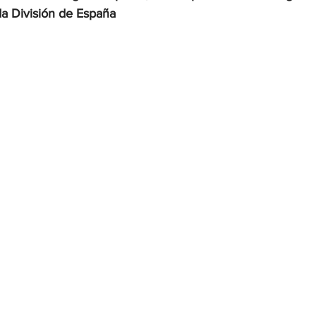
a División de España
OMEX23-POLÍTICA
COAHUILA23-MANOLO JIMÉNEZ SALI
COAHUILA23-POLÍTICA
COAHUILA23-POLÍTICA
COAHUILA23-MANOLO JIMÉNEZ SALINAS
EDOMEX23-P
ELECCIONES-NACION24