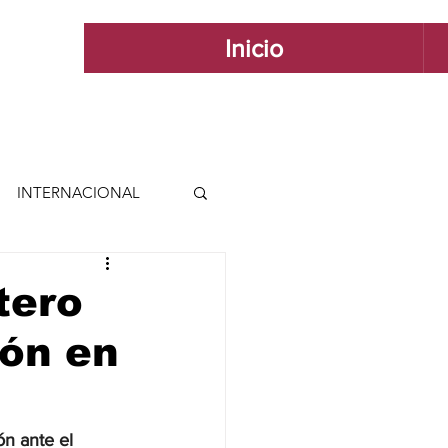
Inicio
INTERNACIONAL
 INTERNACIONAL
tero
ión en
 Y ESTILO
GUADALAJARA
n ante el 