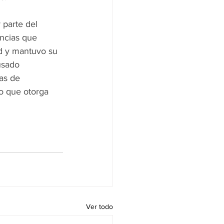
 parte del 
ncias que 
ud y mantuvo su 
usado 
as de 
o que otorga 
Ver todo