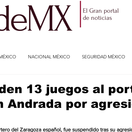
ldeMX
El Gran portal
de noticias
MÉXICO
NACIONAL MÉXICO
SEGURIDAD MÉXICO
NOMÍA
AMLO
PARTIDOS POLÍTICOS
ECONOMÍA
en 13 juegos al por
 Andrada por agres
CIENCIA Y TECNOLOGÍA
ENTRETENIMIENTO
VIDA
ETENIMIENTO
JALISCO-ENRIQUE ALFARO
JALISCO-
tero del Zaragoza español, fue suspendido tras su agresió