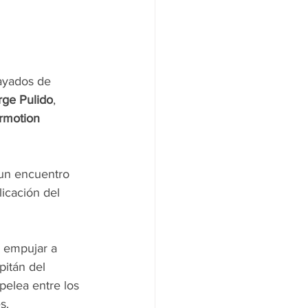
ayados de 
rge Pulido
, 
rmotion
 un encuentro 
icación del 
 empujar a 
pitán del 
elea entre los 
s.