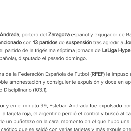
 Andrada
, portero del 
Zaragoza
 español y exjugador de R
ancionado
 con 
13 partidos
 de 
suspensión
 tras agredir a 
Jo
 el partido de la trigésima séptima jornada de 
LaLiga Hype
pañola), disputado el pasado domingo.
na de la Federación Española de Futbol (
RFEF
) le impuso
ble amonestación y consiguiente expulsión y doce en apl
 Disciplinario (103.1).
or y en el minuto 99, Esteban Andrada fue expulsado por
a tarjeta roja, el argentino perdió el control y buscó al ca
le un puñetazo en la cara, momento en el que hubo una p
 caótico que se saldó con varias tarjetas y más expulsione