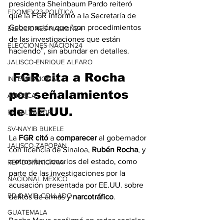
presidenta Sheinbaum Pardo reiteró 
EDOMEX23-POLÍTICA
que la FGR informó a la Secretaría de 
Gobernación que “son procedimientos 
ELECCIONES-NACION24
de las investigaciones que están 
ELECCIONES-NACION24
haciendo”, sin abundar en detalles.
JALISCO-ENRIQUE ALFARO
 FGR cita a Rocha 
INTERNACIONAL
por señalamientos 
AMÉRICA
de EE.UU.
EL SALVADOR
SV-NAYIB BUKELE
La 
FGR citó
 a 
comparecer
 al gobernador 
JALISCO-ZAPOPAN
con licencia de Sinaloa, 
Rubén
Rocha
, y 
a otros funcionarios del estado, como 
REP DOMINICANA
parte de las investigaciones por la 
NACIONAL MÉXICO
acusación presentada por EE.UU. sobre 
RD-DAVID COLLADO
delitos de armas y 
narcotráfico
.
GUATEMALA