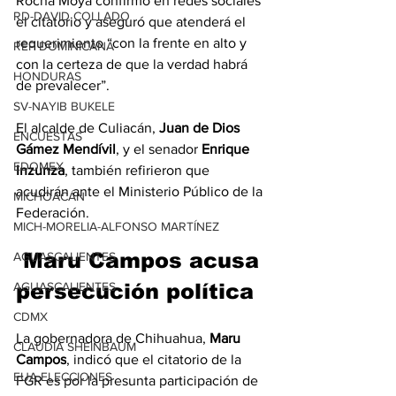
Rocha Moya confirmó en redes sociales 
RD-DAVID COLLADO
el citatorio y aseguró que atenderá el 
requerimiento “con la frente en alto y 
REP DOMINICANA
con la certeza de que la verdad habrá 
HONDURAS
de prevalecer”.
SV-NAYIB BUKELE
El alcalde de Culiacán, 
Juan de Dios 
ENCUESTAS
Gámez Mendívil
, y el senador 
Enrique 
EDOMEX
Inzunza
, también refirieron que 
acudirán ante el Ministerio Público de la 
MICHOACÁN
Federación.
MICH-MORELIA-ALFONSO MARTÍNEZ
 Maru Campos acusa 
AGUASCALIENTES
AGUASCALIENTES
persecución política
CDMX
La gobernadora de Chihuahua, 
Maru 
CLAUDIA SHEINBAUM
Campos
, indicó que el citatorio de la 
EUA ELECCIONES
FGR es por la presunta participación de 