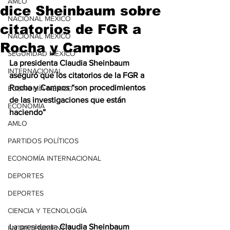
AMLO
dice Sheinbaum sobre
NACIONAL MÉXICO
citatorios de FGR a
NACIONAL MÉXICO
Rocha y Campos
SEGURIDAD MÉXICO
La presidenta Claudia Sheinbaum 
INTERNACIONAL
aseguró que los citatorios de la FGR a 
Rocha y Campos “son procedimientos 
ECONOMÍA MÉXICO
de las investigaciones que están 
ECONOMÍA
haciendo”
AMLO
PARTIDOS POLÍTICOS
ECONOMÍA INTERNACIONAL
DEPORTES
DEPORTES
CIENCIA Y TECNOLOGÍA
La presidenta 
Claudia Sheinbaum
ENTRETENIMIENTO