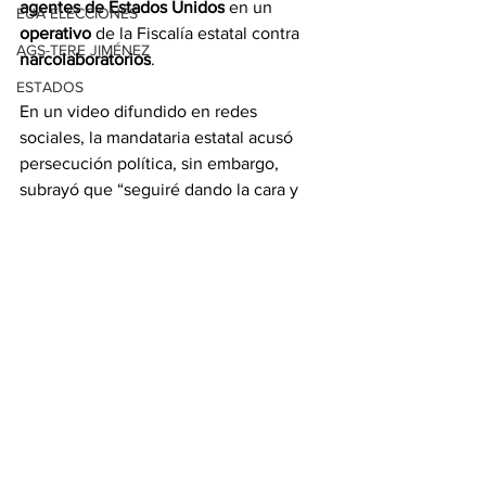
agentes de Estados Unidos
 en un 
EUA ELECCIONES
operativo
 de la Fiscalía estatal contra 
AGS-TERE JIMÉNEZ
narcolaboratorios
.
ESTADOS
En un video difundido en redes 
sociales, la mandataria estatal acusó 
persecución política, sin embargo, 
subrayó que “seguiré dando la cara y 
luchando por la libertad”.
Con información de López-Dóriga 
Digital y EFE
Ver todo
Entradas relacionadas