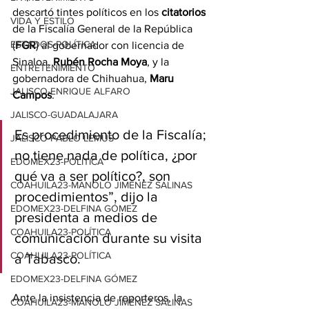
descartó tintes políticos en los 
citatorios
VIDA Y ESTILO
de la Fiscalía General de la República 
ESTADOS-POLÍTICA
(
FGR
) al gobernador con licencia de 
Sinaloa, 
Rubén Rocha Moya
, y la 
ENTRETENIMIENTO
gobernadora de Chihuahua, 
Maru 
JALISCO-ENRIQUE ALFARO
Campos
.
JALISCO-GUADALAJARA
Es procedimiento de la Fiscalía; 
JALISCO-PABLO LEMUS
no tiene nada de política, ¿por 
EDOMEX23-POLÍTICA
qué va a ser político?, son 
COAHUILA23-MANOLO JIMÉNEZ SALINAS
procedimientos”, dijo la 
EDOMEX23-DELFINA GÓMEZ
presidenta a medios de 
COAHUILA23-POLÍTICA
comunicación durante su visita 
COAHUILA23-POLÍTICA
a Tabasco.
EDOMEX23-DELFINA GÓMEZ
Ante la insistencia de reporteros, la 
COAHUILA23-MANOLO JIMÉNEZ SALINAS