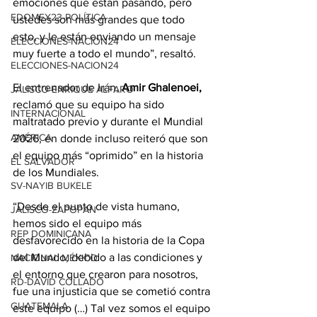
emociones que están pasando, pero 
EDOMEX23-POLÍTICA
ustedes son más grandes que todo 
esto, y le están enviando un mensaje 
ELECCIONES-NACION24
muy fuerte a todo el mundo”, resaltó.
ELECCIONES-NACION24
El entrenador de Irán, 
Amir Ghalenoei,
JALISCO-ENRIQUE ALFARO
reclamó que su equipo ha sido 
INTERNACIONAL
maltratado previo y durante el Mundial 
AMÉRICA
2026, en donde incluso reiteró que son 
el equipo más “oprimido” en la historia 
EL SALVADOR
de los Mundiales.
SV-NAYIB BUKELE
“Desde el punto de vista humano, 
JALISCO-ZAPOPAN
hemos sido el equipo más 
REP DOMINICANA
desfavorecido en la historia de la Copa 
del Mundo, debido a las condiciones y 
NACIONAL MÉXICO
el entorno que crearon para nosotros, 
RD-DAVID COLLADO
fue una injusticia que se cometió contra 
GUATEMALA
este equipo (…) Tal vez somos el equipo 