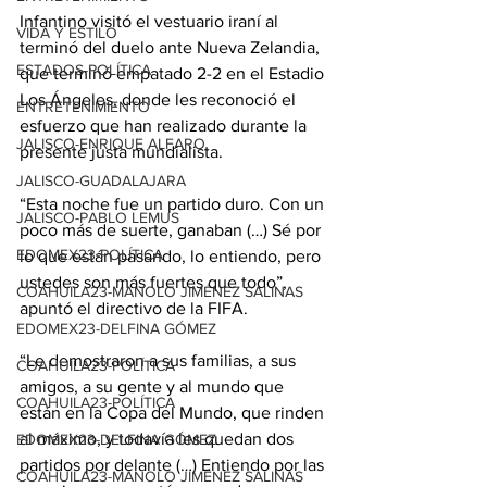
Infantino visitó el vestuario iraní al 
VIDA Y ESTILO
terminó del duelo ante Nueva Zelandia, 
ESTADOS-POLÍTICA
que terminó empatado 2-2 en el Estadio 
Los Ángeles, donde les reconoció el 
ENTRETENIMIENTO
esfuerzo que han realizado durante la 
JALISCO-ENRIQUE ALFARO
presente justa mundialista.
JALISCO-GUADALAJARA
“Esta noche fue un partido duro. Con un 
JALISCO-PABLO LEMUS
poco más de suerte, ganaban (…) Sé por 
EDOMEX23-POLÍTICA
lo que están pasando, lo entiendo, pero 
ustedes son más fuertes que todo”, 
COAHUILA23-MANOLO JIMÉNEZ SALINAS
apuntó el directivo de la FIFA.
EDOMEX23-DELFINA GÓMEZ
“Le demostraron a sus familias, a sus 
COAHUILA23-POLÍTICA
amigos, a su gente y al mundo que 
COAHUILA23-POLÍTICA
están en la Copa del Mundo, que rinden 
al máximo, y todavía les quedan dos 
EDOMEX23-DELFINA GÓMEZ
partidos por delante (…) Entiendo por las 
COAHUILA23-MANOLO JIMÉNEZ SALINAS