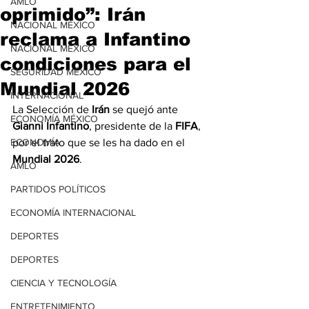
AMLO
oprimido”: Irán
NACIONAL MÉXICO
reclama a Infantino
NACIONAL MÉXICO
condiciones para el
SEGURIDAD MÉXICO
Mundial 2026
INTERNACIONAL
La Selección de 
Irán
 se quejó ante 
ECONOMÍA MÉXICO
Gianni Infantino
, presidente de la 
FIFA
, 
ECONOMÍA
por el trato que se les ha dado en el 
Mundial 2026
.
AMLO
PARTIDOS POLÍTICOS
ECONOMÍA INTERNACIONAL
DEPORTES
DEPORTES
CIENCIA Y TECNOLOGÍA
ENTRETENIMIENTO