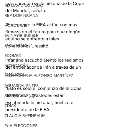
más oprimido en la historia de la Copa 
RD-DAVID COLLADO
del Mundo”, señaló.
REP DOMINICANA
“Espero que la FIFA actúe con más 
HONDURAS
firmeza en el futuro para que ningún 
SV-NAYIB BUKELE
equipo se enfrente a tales 
ENCUESTAS
condiciones”, resaltó.
EDOMEX
Infantino escuchó atento los reclamos 
MICHOACÁN
del entrenador de Irán a través de un 
traductor.
MICH-MORELIA-ALFONSO MARTÍNEZ
AGUASCALIENTES
“
Esto es solo el comienzo de la Copa 
del Mundo (…) Ustedes están 
AGUASCALIENTES
escribiendo la historia”, finalizó el 
CDMX
presidente de la FIFA.
CLAUDIA SHEINBAUM
EUA ELECCIONES
Con información de López-Dóriga 