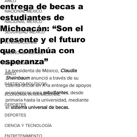
AMLO
entrega de becas a
NACIONAL MÉXICO
estudiantes de
NACIONAL MÉXICO
Michoacán: “Son el
SEGURIDAD MÉXICO
presente y el futuro
INTERNACIONAL
que continúa con
ECONOMÍA MÉXICO
esperanza”
ECONOMÍA
La presidenta de México, 
Claudia 
AMLO
Sheinbaum
 anunció a través de su 
PARTIDOS POLÍTICOS
cuenta oficial en X la entrega de apoyos 
económicos para 
estudiantes
, desde 
ECONOMÍA INTERNACIONAL
primaria hasta la universidad, mediante 
DEPORTES
el 
sistema universal de becas.
DEPORTES
CIENCIA Y TECNOLOGÍA
ENTRETENIMIENTO