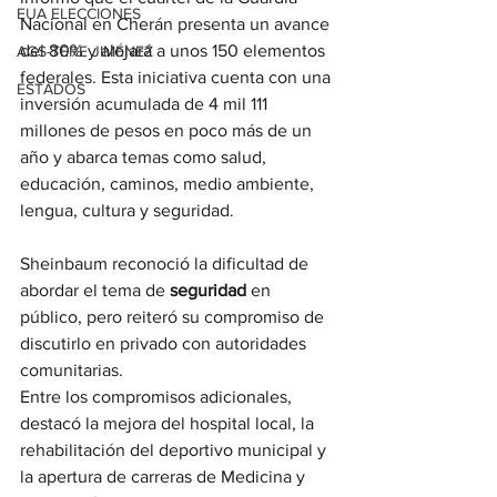
EUA ELECCIONES
Nacional en Cherán presenta un avance 
del 80% y alojará a unos 150 elementos 
AGS-TERE JIMÉNEZ
federales. Esta iniciativa cuenta con una 
ESTADOS
inversión acumulada de 4 mil 111 
millones de pesos en poco más de un 
año y abarca temas como salud, 
educación, caminos, medio ambiente, 
lengua, cultura y seguridad.
Sheinbaum reconoció la dificultad de 
abordar el tema de 
seguridad 
en 
público, pero reiteró su compromiso de 
discutirlo en privado con autoridades 
comunitarias. 
Entre los compromisos adicionales, 
destacó la mejora del hospital local, la 
rehabilitación del deportivo municipal y 
la apertura de carreras de Medicina y 