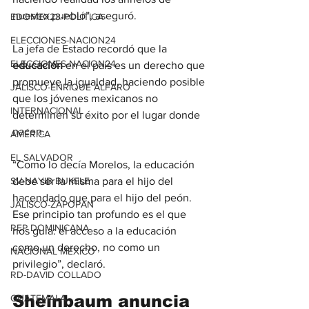
nuestro pueblo”, aseguró.
EDOMEX23-POLÍTICA
ELECCIONES-NACION24
La jefa de Estado recordó que la 
ELECCIONES-NACION24
educación 
en el país es un derecho que 
promueve la igualdad, haciendo posible 
JALISCO-ENRIQUE ALFARO
que los jóvenes mexicanos no 
INTERNACIONAL
determinen su éxito por el lugar donde 
nacen.
AMÉRICA
EL SALVADOR
“Como lo decía Morelos, la educación 
debe ser la misma para el hijo del 
SV-NAYIB BUKELE
hacendado que para el hijo del peón. 
JALISCO-ZAPOPAN
Ese principio tan profundo es el que 
REP DOMINICANA
nos guía: el acceso a la educación 
como un derecho, no como un 
NACIONAL MÉXICO
privilegio”, declaró.
RD-DAVID COLLADO
Sheinbaum anuncia 
GUATEMALA