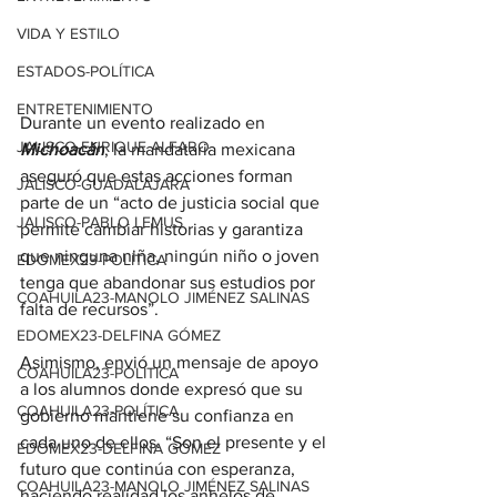
VIDA Y ESTILO
ESTADOS-POLÍTICA
ENTRETENIMIENTO
Durante un evento realizado en 
JALISCO-ENRIQUE ALFARO
Michoacán
, la mandataria mexicana 
aseguró que estas acciones forman 
JALISCO-GUADALAJARA
parte de un “acto de justicia social que 
JALISCO-PABLO LEMUS
permite cambiar historias y garantiza 
que ninguna niña, ningún niño o joven 
EDOMEX23-POLÍTICA
tenga que abandonar sus estudios por 
COAHUILA23-MANOLO JIMÉNEZ SALINAS
falta de recursos”.
EDOMEX23-DELFINA GÓMEZ
Asimismo, envió un mensaje de apoyo 
COAHUILA23-POLÍTICA
a los alumnos donde expresó que su 
COAHUILA23-POLÍTICA
gobierno mantiene su confianza en 
cada uno de ellos. “Son el presente y el 
EDOMEX23-DELFINA GÓMEZ
futuro que continúa con esperanza, 
COAHUILA23-MANOLO JIMÉNEZ SALINAS
haciendo realidad los anhelos de 