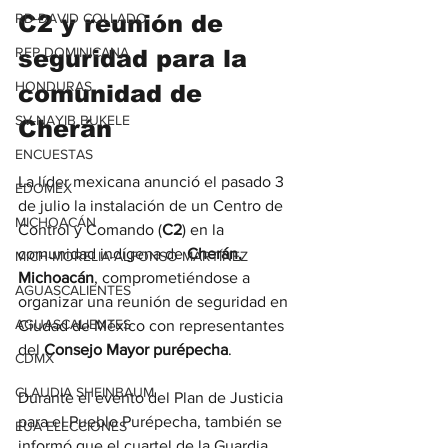
C2 y reunión de 
RD-DAVID COLLADO
REP DOMINICANA
seguridad para la 
HONDURAS
comunidad de 
SV-NAYIB BUKELE
Cherán
ENCUESTAS
La líder mexicana anunció el pasado 3 
EDOMEX
de julio la instalación de un Centro de 
MICHOACÁN
Control y Comando (
C2
) en la 
comunidad indígena de 
Cherán, 
MICH-MORELIA-ALFONSO MARTÍNEZ
Michoacán
, comprometiéndose a 
AGUASCALIENTES
organizar una reunión de seguridad en 
AGUASCALIENTES
Ciudad de México con representantes 
del 
Consejo Mayor purépecha
.
CDMX
CLAUDIA SHEINBAUM
Durante el evento del Plan de Justicia 
para el Pueblo Purépecha, también se 
EUA ELECCIONES
informó que el cuartel de la Guardia 