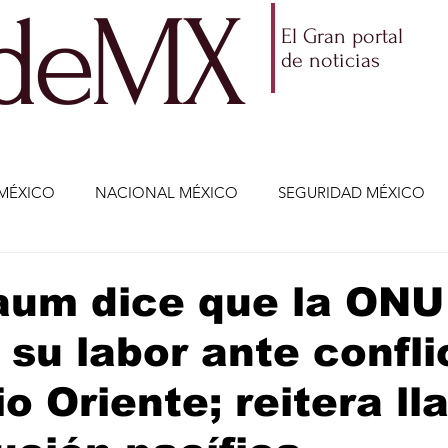
ldeMX
El Gran portal
de noticias
MÉXICO
NACIONAL MÉXICO
SEGURIDAD MÉXICO
NOMÍA
AMLO
PARTIDOS POLÍTICOS
ECONOMÍA
aum dice que la ONU
 su labor ante confli
CIENCIA Y TECNOLOGÍA
ENTRETENIMIENTO
VIDA
o Oriente; reitera l
ETENIMIENTO
JALISCO-ENRIQUE ALFARO
JALISCO-