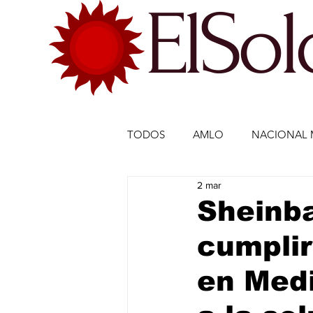
ElSo
TODOS
AMLO
NACIONAL 
2 mar
ECONOMÍA MÉXICO
ECO
Sheinb
cumplir
DEPORTES
DEPORTES
en Medi
ESTADOS-POLÍTICA
ENTR