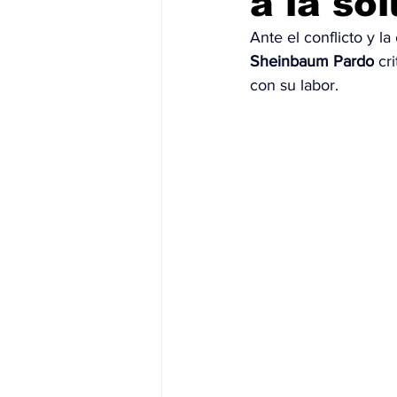
a la so
Ante el conflicto y l
JALISCO-PABLO LEMUS
ED
Sheinbaum Pardo
 cr
con su labor.
EDOMEX23-DELFINA GÓMEZ
EDOMEX23-DELFINA GÓMEZ
ELECCIONES-NACION24