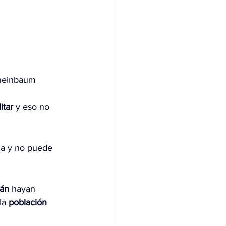
heinbaum 
itar 
y eso no 
za y no puede 
rán 
hayan 
la 
población 