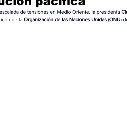
lución pacífica
a escalada de tensiones en Medio Oriente, la presidenta 
Cl
OMEX23-POLÍTICA
COAHUILA23-MANOLO JIMÉNEZ SALI
iticó que la 
Organización de las Naciones Unidas 
(
ONU
) 
COAHUILA23-POLÍTICA
COAHUILA23-POLÍTICA
COAHUILA23-MANOLO JIMÉNEZ SALINAS
EDOMEX23-P
ELECCIONES-NACION24