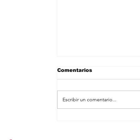
Comentarios
Escribir un comentario...
Despliegan a más de mil
500 elementos de las
Suscríbete a nuestro newslet
Fuerzas Armadas en
zonas aguacateras de