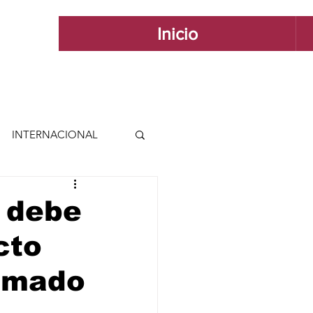
Inicio
INTERNACIONAL
 INTERNACIONAL
 debe
cto
 Y ESTILO
lamado
GUADALAJARA