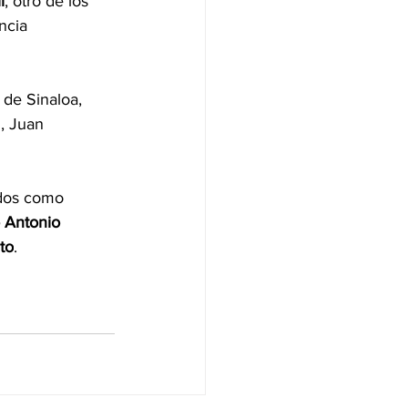
l
, otro de los 
ncia 
de Sinaloa, 
, Juan 
ados como 
 Antonio 
to
.