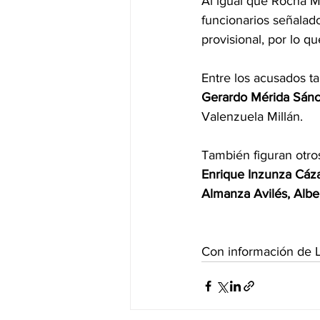
Al igual que Rocha Mo
funcionarios señalado
provisional, por lo q
Entre los acusados t
Gerardo Mérida Sán
Valenzuela Millán.
También figuran otro
Enrique Inzunza Cáz
Almanza Avilés, Albe
Con información de L