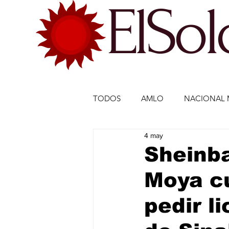
ElSo
TODOS
AMLO
NACIONAL 
4 may
ECONOMÍA MÉXICO
ECO
Sheinb
Moya cu
DEPORTES
DEPORTES
pedir l
ESTADOS-POLÍTICA
ENTR