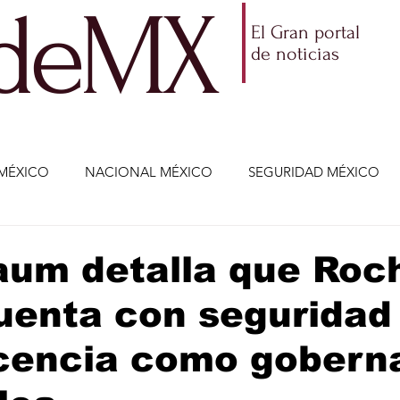
ldeMX
El Gran portal
de noticias
MÉXICO
NACIONAL MÉXICO
SEGURIDAD MÉXICO
NOMÍA
AMLO
PARTIDOS POLÍTICOS
ECONOMÍA
aum detalla que Roc
enta con seguridad 
CIENCIA Y TECNOLOGÍA
ENTRETENIMIENTO
VIDA
icencia como gobern
ETENIMIENTO
JALISCO-ENRIQUE ALFARO
JALISCO-