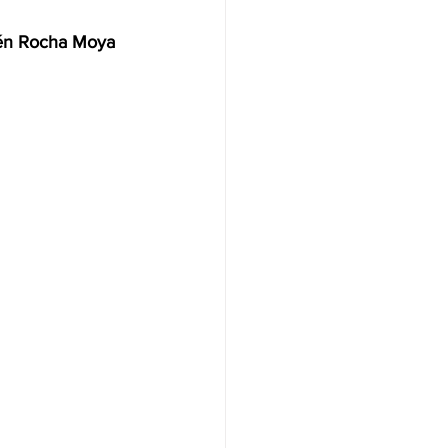
bén Rocha Moya 
NAS
OLÍTICA