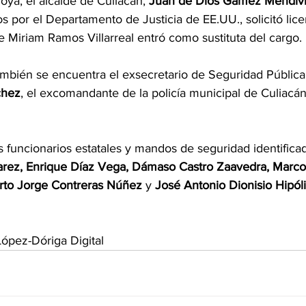
ya, el alcalde de Culiacán, 
Juan de Dios Gámez Mendívi
s por el Departamento de Justicia de EE.UU., solicitó lice
ue Miriam Ramos Villarreal entró como sustituta del cargo.
ambién se encuentra el exsecretario de Seguridad Pública 
chez
, el excomandante de la policía municipal de Culiacán
s funcionarios estatales y mandos de seguridad identific
arez, Enrique Díaz Vega, Dámaso Castro Zaavedra, Marco
rto Jorge Contreras Núñez 
y
 José Antonio Dionisio Hipóli
ópez-Dóriga Digital