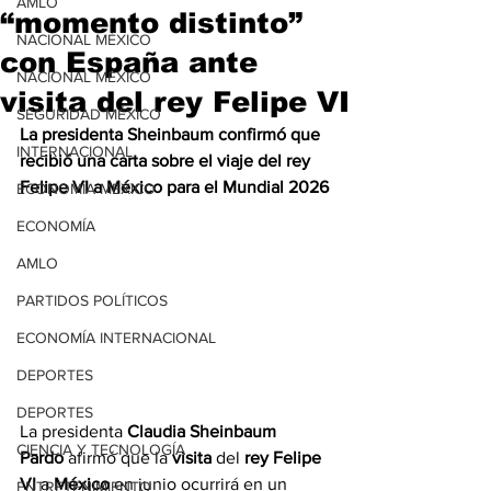
AMLO
“momento distinto”
NACIONAL MÉXICO
con España ante
NACIONAL MÉXICO
visita del rey Felipe VI
SEGURIDAD MÉXICO
La presidenta Sheinbaum confirmó que 
INTERNACIONAL
recibió una carta sobre el viaje del rey 
Felipe VI a México para el Mundial 2026
ECONOMÍA MÉXICO
ECONOMÍA
AMLO
PARTIDOS POLÍTICOS
ECONOMÍA INTERNACIONAL
DEPORTES
DEPORTES
La presidenta 
Claudia
 Sheinbaum 
CIENCIA Y TECNOLOGÍA
Pardo
 afirmó que la 
visita
 del 
rey Felipe 
VI
 a 
México
 en junio ocurrirá en un 
ENTRETENIMIENTO