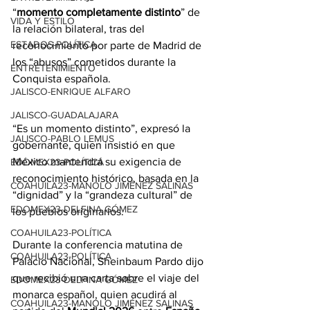
“
momento completamente distinto
” de 
VIDA Y ESTILO
la relación bilateral, tras del 
ESTADOS-POLÍTICA
reconocimiento por parte de Madrid de 
los “abusos” cometidos durante la 
ENTRETENIMIENTO
Conquista española.
JALISCO-ENRIQUE ALFARO
JALISCO-GUADALAJARA
“Es un momento distinto”, expresó la 
JALISCO-PABLO LEMUS
gobernante, quien insistió en que 
México mantendrá su exigencia de 
EDOMEX23-POLÍTICA
reconocimiento histórico, basada en la 
COAHUILA23-MANOLO JIMÉNEZ SALINAS
“dignidad” y la “grandeza cultural” de 
EDOMEX23-DELFINA GÓMEZ
los pueblos originarios.
COAHUILA23-POLÍTICA
Durante la conferencia matutina de 
COAHUILA23-POLÍTICA
Palacio Nacional, Sheinbaum Pardo dijo 
que recibió una carta sobre el viaje del 
EDOMEX23-DELFINA GÓMEZ
monarca español, quien acudirá al 
COAHUILA23-MANOLO JIMÉNEZ SALINAS