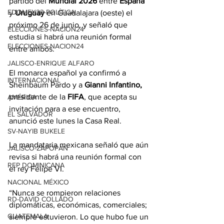
partido del 
Mundial 2026
 entre 
España
EDOMEX23-POLÍTICA
y 
Uruguay
 en Guadalajara (oeste) el 
próximo 26 de junio, y señaló que 
ELECCIONES-NACION24
estudia si habrá una reunión formal 
ELECCIONES-NACION24
entre ambos.
JALISCO-ENRIQUE ALFARO
El monarca español ya confirmó a 
INTERNACIONAL
Sheinbaum Pardo y a 
Gianni Infantino,
presidente de la 
FIFA
, que acepta su 
AMÉRICA
invitación para a ese encuentro, 
EL SALVADOR
anunció este lunes la Casa Real.
SV-NAYIB BUKELE
La mandataria mexicana señaló que aún 
JALISCO-ZAPOPAN
revisa si habrá una reunión formal con 
REP DOMINICANA
el rey Felipe VI.
NACIONAL MÉXICO
“Nunca se rompieron relaciones 
RD-DAVID COLLADO
diplomáticas, económicas, comerciales; 
GUATEMALA
siempre estuvieron. Lo que hubo fue un 