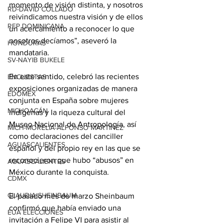
momento de visión distinta, y nosotros 
RD-DAVID COLLADO
reivindicamos nuestra visión y de ellos 
REP DOMINICANA
un acercamiento a reconocer lo que 
nosotros decíamos”, aseveró la 
HONDURAS
mandataria.
SV-NAYIB BUKELE
En este sentido, celebró las recientes 
ENCUESTAS
exposiciones organizadas de manera 
EDOMEX
conjunta en España sobre mujeres 
MICHOACÁN
indígenas y la riqueza cultural del 
Museo Nacional de Antropología, así 
MICH-MORELIA-ALFONSO MARTÍNEZ
como declaraciones del canciller 
AGUASCALIENTES
español y del propio rey en las que se 
reconocieron que hubo “abusos” en 
AGUASCALIENTES
México durante la conquista.
CDMX
CLAUDIA SHEINBAUM
El pasado mes de marzo Sheinbaum 
confirmó que había enviado una 
EUA ELECCIONES
invitación a Felipe VI para asistir al 