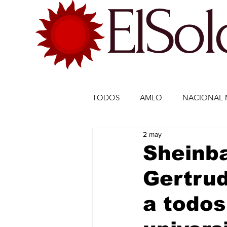
ElSo
TODOS
AMLO
NACIONAL 
2 may
ECONOMÍA MÉXICO
ECO
Sheinb
Gertrud
DEPORTES
DEPORTES
a todos
ESTADOS-POLÍTICA
ENTR