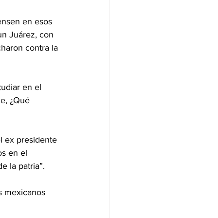
iensen en esos 
un Juárez, con 
charon contra la 
udiar en el 
me, ¿Qué 
l ex presidente 
s en el 
e la patria”.
s mexicanos 