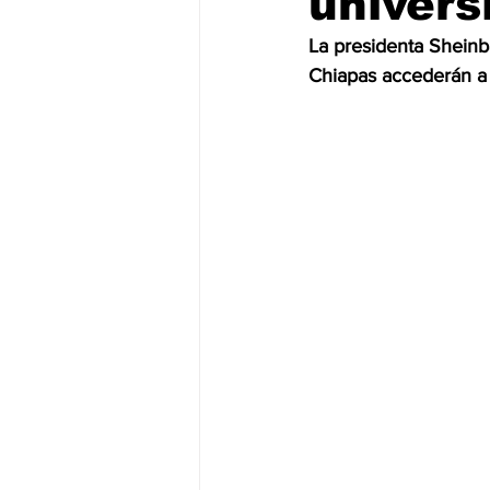
univers
La presidenta Sheinb
JALISCO-PABLO LEMUS
ED
Chiapas accederán a
EDOMEX23-DELFINA GÓMEZ
EDOMEX23-DELFINA GÓMEZ
ELECCIONES-NACION24