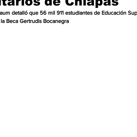
itarios de Chiapas
aum detalló que 56 mil 911 estudiantes de Educación Sup
OMEX23-POLÍTICA
COAHUILA23-MANOLO JIMÉNEZ SALI
 la Beca Gertrudis Bocanegra
COAHUILA23-POLÍTICA
COAHUILA23-POLÍTICA
COAHUILA23-MANOLO JIMÉNEZ SALINAS
EDOMEX23-P
ELECCIONES-NACION24