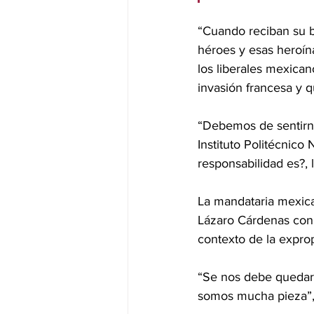
“Cuando reciban su b
héroes y esas heroín
los liberales mexican
invasión francesa y q
“Debemos de sentirno
Instituto Politécnic
responsabilidad es?, l
La mandataria mexica
Lázaro Cárdenas con e
contexto de la expropi
“Se nos debe quedar 
somos mucha pieza”,