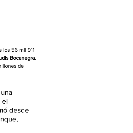
 los 56 mil 911
udis Bocanegra
, 
illones de 
 una 
 el 
rmó desde 
enque, 