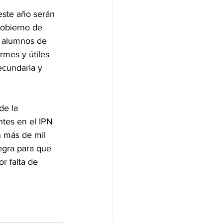
este año serán 
Gobierno de 
y alumnos de 
rmes y útiles 
ecundaria y 
de la 
tes en el IPN 
 más de mil 
egra para que 
r falta de 