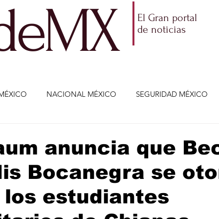
ldeMX
El Gran portal
de noticias
MÉXICO
NACIONAL MÉXICO
SEGURIDAD MÉXICO
NOMÍA
AMLO
PARTIDOS POLÍTICOS
ECONOMÍA
aum anuncia que Be
is Bocanegra se oto
CIENCIA Y TECNOLOGÍA
ENTRETENIMIENTO
VIDA
 los estudiantes
ETENIMIENTO
JALISCO-ENRIQUE ALFARO
JALISCO-