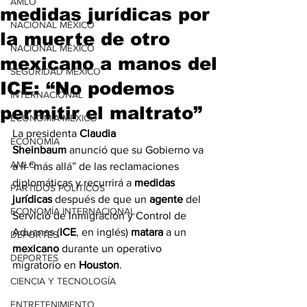
AMLO
medidas jurídicas por
NACIONAL MÉXICO
la muerte de otro
NACIONAL MÉXICO
mexicano a manos del
SEGURIDAD MÉXICO
ICE: “No podemos
INTERNACIONAL
permitir el maltrato”
ECONOMÍA MÉXICO
La presidenta 
Claudia 
ECONOMÍA
Sheinbaum
 anunció que su Gobierno va 
AMLO
a ir “más allá” de las reclamaciones 
diplomáticas y recurrirá a 
medidas 
PARTIDOS POLÍTICOS
jurídicas
 después de que un 
agente
 del 
ECONOMÍA INTERNACIONAL
Servicio de Inmigración y Control de 
Aduanas (
ICE
, en inglés) 
matara
 a un 
DEPORTES
mexicano
 durante un operativo 
DEPORTES
migratorio en 
Houston
.
CIENCIA Y TECNOLOGÍA
ENTRETENIMIENTO