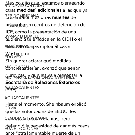
México dijo que “estamos planteando 
RD-DAVID COLLADO
otras 
medidas
” 
adicionales
 a las que ya 
REP DOMINICANA
presentaron tras otras 
muertes
 de 
migrantes
 en centros de detención del 
HONDURAS
ICE
, como la presentación de una 
SV-NAYIB BUKELE
audiencia telemática en la CIDH o el 
envío de quejas diplomáticas a 
ENCUESTAS
Washington.
EDOMEX
Sin querer aclarar qué medidas 
MICHOACÁN
concretas serían, avanzó que serían 
“jurídicas” y que las va a presentar la 
MICH-MORELIA-ALFONSO MARTÍNEZ
Secretaría de Relaciones Exteriores
AGUASCALIENTES
(SRE).
AGUASCALIENTES
Hasta el momento, Sheinbaum explicó 
CDMX
que las autoridades de EE.UU. les 
CLAUDIA SHEINBAUM
contestan a sus reclamos, pero 
defendió la necesidad de dar más pasos 
EUA ELECCIONES
ante “otra lamentable muerte de un 