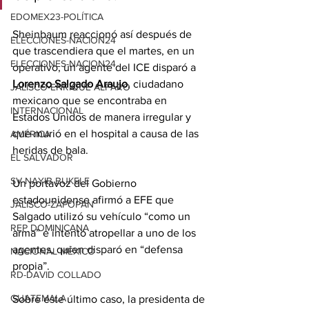
EDOMEX23-POLÍTICA
Sheinbaum reaccionó así después de 
ELECCIONES-NACION24
que trascendiera que el martes, en un 
ELECCIONES-NACION24
operativo, un agente del ICE disparó a 
Lorenzo Salgado Araujo
, ciudadano 
JALISCO-ENRIQUE ALFARO
mexicano que se encontraba en 
INTERNACIONAL
Estados Unidos de manera irregular y 
que murió en el hospital a causa de las 
AMÉRICA
heridas de bala.
EL SALVADOR
SV-NAYIB BUKELE
Un portavoz del Gobierno 
estadounidense afirmó a EFE que 
JALISCO-ZAPOPAN
Salgado utilizó su vehículo “como un 
REP DOMINICANA
arma” e intentó atropellar a uno de los 
agentes, quien disparó en “defensa 
NACIONAL MÉXICO
propia”.
RD-DAVID COLLADO
GUATEMALA
Sobre este último caso, la presidenta de 