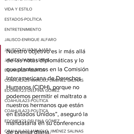
VIDA Y ESTILO
ESTADOS-POLÍTICA
ENTRETENIMIENTO
JALISCO-ENRIQUE ALFARO
JALISCO-GUADALAJARA
Nuestro objetivo es ir más allá 
de las notas diplomáticas y lo 
JALISCO-PABLO LEMUS
que planteamos en la Comisión 
EDOMEX23-POLÍTICA
Interamericana de Derechos 
COAHUILA23-MANOLO JIMÉNEZ SALINAS
Humanos (CIDH), porque no 
EDOMEX23-DELFINA GÓMEZ
podemos permitir el maltrato a 
COAHUILA23-POLÍTICA
nuestros hermanos que están 
COAHUILA23-POLÍTICA
en Estados Unidos”, aseguró la 
EDOMEX23-DELFINA GÓMEZ
mandataria en su conferencia 
COAHUILA23-MANOLO JIMÉNEZ SALINAS
de prensa diaria.