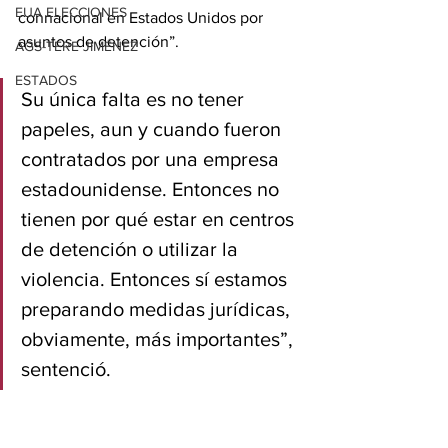
EUA ELECCIONES
connacional en Estados Unidos por 
asuntos de detención”.
AGS-TERE JIMÉNEZ
ESTADOS
Su única falta es no tener 
papeles, aun y cuando fueron 
contratados por una empresa 
estadounidense. Entonces no 
tienen por qué estar en centros 
de detención o utilizar la 
violencia. Entonces sí estamos 
preparando medidas jurídicas, 
obviamente, más importantes”, 
sentenció.
Al menos 
16 migrantes mexicanos
 han 