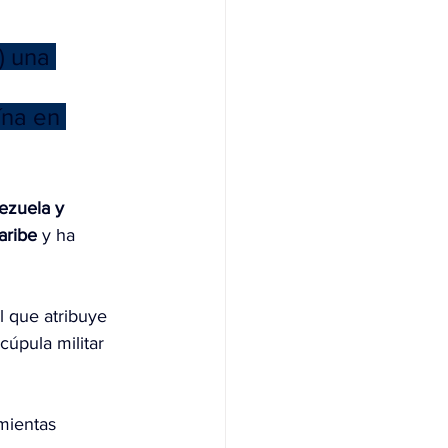
) una 
na en 
ezuela y 
aribe
 y ha 
l que atribuye 
 cúpula militar 
mientas 