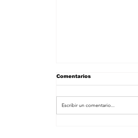
Comentarios
Escribir un comentario...
Abinader presenta Meta
RD 2036 como modelo
Suscríbete a nuestro newslet
desarrollo