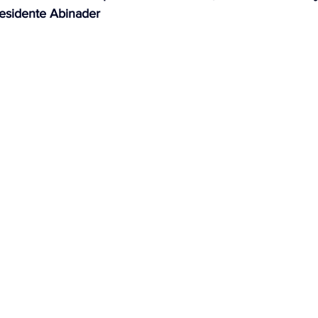
residente Abinader
OMEX23-POLÍTICA
COAHUILA23-MANOLO JIMÉNEZ SALI
COAHUILA23-POLÍTICA
COAHUILA23-POLÍTICA
COAHUILA23-MANOLO JIMÉNEZ SALINAS
EDOMEX23-P
ELECCIONES-NACION24