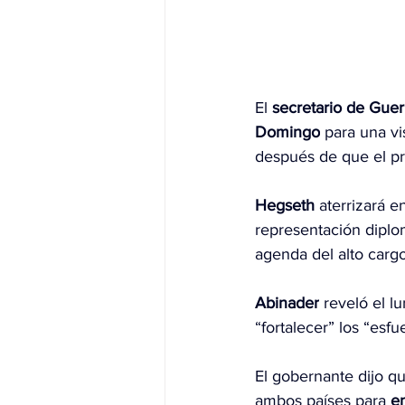
El 
secretario de Gue
Domingo
 para una vi
después de que el pr
Hegseth
 aterrizará e
representación diplo
agenda del alto carg
Abinader
 reveló el l
“fortalecer” los “esfu
El gobernante dijo q
ambos países para 
en