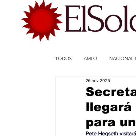
ElSo
TODOS
AMLO
NACIONAL 
26 nov 2025
ECONOMÍA MÉXICO
ECO
Secreta
llegará
DEPORTES
DEPORTES
para una
ESTADOS-POLÍTICA
ENTR
Pete Hegseth visitar