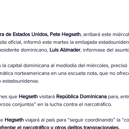
rra de Estados Unidos, Pete Hegseth
, arribará este miérco
sita oficial, informó este martes la embajada estadouniden
esidente dominicano, 
Luis Abinader
, informase del asunto
n la capital dominicana al mediodía del miércoles, precisó 
mática norteamericana en una escueta nota, que no ofrece
o estadounidense.
unes que 
Hegseth
 visitará 
República Dominicana
 para, ent
erzos conjuntos” en la lucha contra el narcotráfico.
ue 
Hegseth
 viajará al país para “seguir coordinando” la “c
frentar el narcotráfico y otros delitos transnacionales.