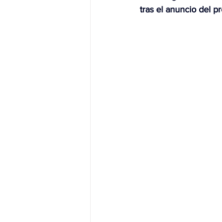
tras el anuncio del p
JALISCO-PABLO LEMUS
ED
EDOMEX23-DELFINA GÓMEZ
EDOMEX23-DELFINA GÓMEZ
ELECCIONES-NACION24