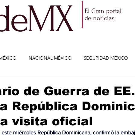
ldeMX
El Gran portal
de noticias
MÉXICO
NACIONAL MÉXICO
SEGURIDAD MÉXICO
NOMÍA
AMLO
PARTIDOS POLÍTICOS
ECONOMÍA
rio de Guerra de EE
 a República Domini
CIENCIA Y TECNOLOGÍA
ENTRETENIMIENTO
VIDA
 visita oficial
ETENIMIENTO
JALISCO-ENRIQUE ALFARO
JALISCO-
á este miércoles República Dominicana, confirmó la embaj