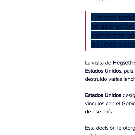
“Hemos tenid
colaboración, 
momentos en 
algunos paíse
La visita de 
Hegseth
Estados Unidos
, paí
destruido varias lanc
Estados Unidos
 desig
vínculos con el Gobi
de ese país.
Esta decisión le otor