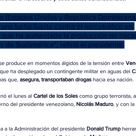
o (Estados Unidos y República Dominicana
una lucha fuerte contra el narcotráfico en 
que ha aumentado la producción de cocaí
s de Sudamérica”, refirió el presidente.
 se produce en momentos álgidos de la tensión entre 
Ven
s que ha desplegado un contingente militar en aguas del 
C
has que, 
asegura, transportaban drogas
 hacia esa nación.
nó el lunes al 
Cartel de los Soles
 como grupo terrorista, a
erno del presidente venezolano, 
Nicolás Maduro
, y con la
ga a la Administración del presidente 
Donald Trump
 herra