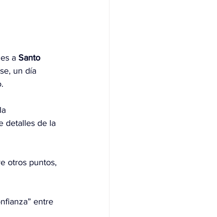
les a 
Santo 
se, un día 
.
la 
 detalles de la 
re otros puntos, 
onfianza” entre 