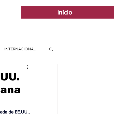
Inicio
INTERNACIONAL
 INTERNACIONAL
.UU.
cana
 Y ESTILO
GUADALAJARA
ada de EE.UU., 