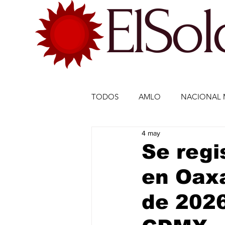
ElSo
TODOS
AMLO
NACIONAL 
4 may
ECONOMÍA MÉXICO
ECO
Se regi
en Oax
DEPORTES
DEPORTES
de 2026
ESTADOS-POLÍTICA
ENTR