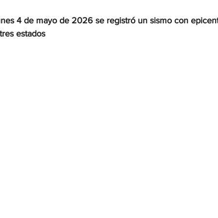
nes 4 de mayo de 2026 se registró un sismo con epicent
OMEX23-POLÍTICA
COAHUILA23-MANOLO JIMÉNEZ SALI
 tres estados
COAHUILA23-POLÍTICA
COAHUILA23-POLÍTICA
COAHUILA23-MANOLO JIMÉNEZ SALINAS
EDOMEX23-P
ELECCIONES-NACION24