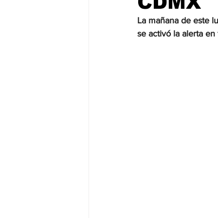
CDMX
La mañana de este lu
JALISCO-PABLO LEMUS
ED
se activó la alerta en
EDOMEX23-DELFINA GÓMEZ
EDOMEX23-DELFINA GÓMEZ
ELECCIONES-NACION24