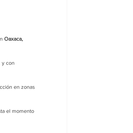
n 
Oaxaca, 
 y con 
ección en zonas 
asta el momento 