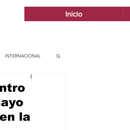
Inicio
INTERNACIONAL
 INTERNACIONAL
ntro
mayo
 Y ESTILO
en la
GUADALAJARA