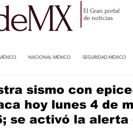
ldeMX
El Gran portal
de noticias
MÉXICO
NACIONAL MÉXICO
SEGURIDAD MÉXICO
NOMÍA
AMLO
PARTIDOS POLÍTICOS
ECONOMÍA
stra sismo con epice
aca hoy lunes 4 de 
CIENCIA Y TECNOLOGÍA
ENTRETENIMIENTO
VIDA
; se activó la alerta 
ETENIMIENTO
JALISCO-ENRIQUE ALFARO
JALISCO-