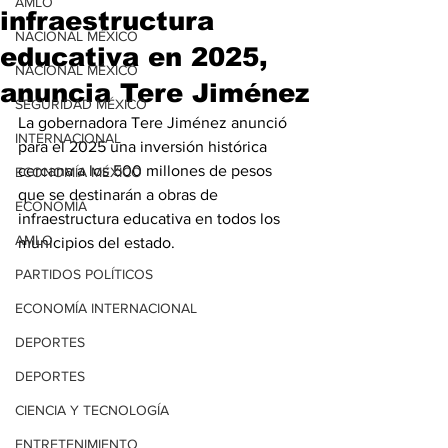
AMLO
infraestructura
NACIONAL MÉXICO
educativa en 2025,
NACIONAL MÉXICO
anuncia Tere Jiménez
SEGURIDAD MÉXICO
La gobernadora Tere Jiménez anunció 
INTERNACIONAL
para el 2025 una inversión histórica 
cercana a los 500 millones de pesos 
ECONOMÍA MÉXICO
que se destinarán a obras de 
ECONOMÍA
infraestructura educativa en todos los 
AMLO
municipios del estado.
PARTIDOS POLÍTICOS
ECONOMÍA INTERNACIONAL
DEPORTES
DEPORTES
CIENCIA Y TECNOLOGÍA
ENTRETENIMIENTO