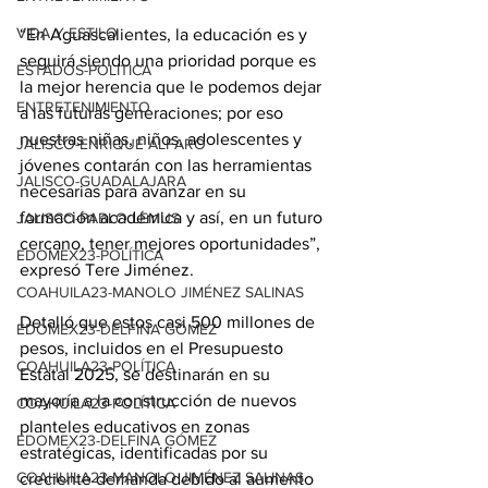
VIDA Y ESTILO
“En Aguascalientes, la educación es y 
seguirá siendo una prioridad porque es 
ESTADOS-POLÍTICA
la mejor herencia que le podemos dejar 
ENTRETENIMIENTO
a las futuras generaciones; por eso 
nuestras niñas, niños, adolescentes y 
JALISCO-ENRIQUE ALFARO
jóvenes contarán con las herramientas 
JALISCO-GUADALAJARA
necesarias para avanzar en su 
formación académica y así, en un futuro 
JALISCO-PABLO LEMUS
cercano, tener mejores oportunidades”, 
EDOMEX23-POLÍTICA
expresó Tere Jiménez.
COAHUILA23-MANOLO JIMÉNEZ SALINAS
Detalló que estos casi 500 millones de 
EDOMEX23-DELFINA GÓMEZ
pesos, incluidos en el Presupuesto 
COAHUILA23-POLÍTICA
Estatal 2025, se destinarán en su 
mayoría a la construcción de nuevos 
COAHUILA23-POLÍTICA
planteles educativos en zonas 
EDOMEX23-DELFINA GÓMEZ
estratégicas, identificadas por su 
COAHUILA23-MANOLO JIMÉNEZ SALINAS
creciente demanda debido al aumento 