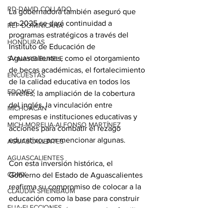
RD-DAVID COLLADO
La gobernadora también aseguró que 
en 2025 se dará continuidad a 
REP DOMINICANA
programas estratégicos a través del 
HONDURAS
Instituto de Educación de 
Aguascalientes, como el otorgamiento 
SV-NAYIB BUKELE
de becas académicas, el fortalecimiento 
ENCUESTAS
de la calidad educativa en todos los 
EDOMEX
niveles, la ampliación de la cobertura 
del inglés, la vinculación entre 
MICHOACÁN
empresas e instituciones educativas y 
MICH-MORELIA-ALFONSO MARTÍNEZ
acciones para combatir el rezago 
educativo, por mencionar algunas. 
AGUASCALIENTES
AGUASCALIENTES
Con esta inversión histórica, el 
CDMX
Gobierno del Estado de Aguascalientes 
reafirma su compromiso de colocar a la 
CLAUDIA SHEINBAUM
educación como la base para construir 
EUA ELECCIONES
un futuro más próspero para las familias 