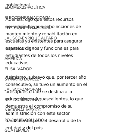
poblacional. 
EDOMEX23-POLÍTICA
ELECCIONES-NACION24
Además, dijo que estos recursos 
permitirán llevar a cabo acciones de 
ELECCIONES-NACION24
mantenimiento y rehabilitación en 
JALISCO-ENRIQUE ALFARO
escuelas ya existentes para asegurar 
espacios dignos y funcionales para 
INTERNACIONAL
estudiantes de todos los niveles 
AMÉRICA
educativos.
EL SALVADOR
Asimismo, subrayó que, por tercer año 
SV-NAYIB BUKELE
consecutivo, se tuvo un aumento en el 
JALISCO-ZAPOPAN
presupuesto que se destina a la 
educación en Aguascalientes, lo que 
REP DOMINICANA
demuestra el compromiso de su 
NACIONAL MÉXICO
administración con este sector 
RD-DAVID COLLADO
fundamental para el desarrollo de la 
entidad y del país. 
GUATEMALA