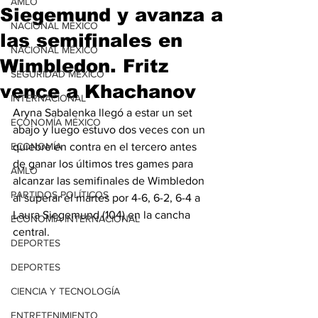
AMLO
Siegemund y avanza a
NACIONAL MÉXICO
las semifinales en
NACIONAL MÉXICO
Wimbledon. Fritz
SEGURIDAD MÉXICO
vence a Khachanov
INTERNACIONAL
Aryna Sabalenka llegó a estar un set 
ECONOMÍA MÉXICO
abajo y luego estuvo dos veces con un 
ECONOMÍA
quiebre en contra en el tercero antes 
de ganar los últimos tres games para 
AMLO
alcanzar las semifinales de Wimbledon 
PARTIDOS POLÍTICOS
al superar el martes por 4-6, 6-2, 6-4 a 
Laura Siegemund (104) en la cancha 
ECONOMÍA INTERNACIONAL
central.
DEPORTES
DEPORTES
CIENCIA Y TECNOLOGÍA
ENTRETENIMIENTO