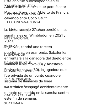
Este año fue subcampeona en el 
EDOMEX23-POLÍTICA
Abierto de Australia, que perdió ante 
Madison Keys y del Abierto de Francia, 
ELECCIONES-NACION24
cayendo ante Coco Gauff.
ELECCIONES-NACION24
La bielorrusa de 27 años perdió en las 
JALISCO-ENRIQUE ALFARO
semifinales en Wimbledon en 2021 y 
INTERNACIONAL
2023.
AMÉRICA
El jueves, tendrá una tercera 
oportunidad en esa ronda. Sabalenka 
EL SALVADOR
enfrentará a la ganadora del duelo entre 
SV-NAYIB BUKELE
Amanda Anisimova (13) y Anastasia 
Pavlyuchenkova (50), la jugadora que 
JALISCO-ZAPOPAN
fue privada de un punto cuando el 
REP DOMINICANA
sistema de llamadas de línea 
electrónico se apagó accidentalmente 
NACIONAL MÉXICO
durante un partido en la cancha central 
RD-DAVID COLLADO
este fin de semana.
GUATEMALA