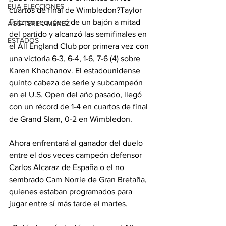
EUA ELECCIONES
cuartos de final de Wimbledon?Taylor 
Fritz se recuperó de un bajón a mitad 
AGS-TERE JIMÉNEZ
del partido y alcanzó las semifinales en 
ESTADOS
el All England Club por primera vez con 
una victoria 6-3, 6-4, 1-6, 7-6 (4) sobre 
Karen Khachanov. El estadounidense 
quinto cabeza de serie y subcampeón 
en el U.S. Open del año pasado, llegó 
con un récord de 1-4 en cuartos de final 
de Grand Slam, 0-2 en Wimbledon.
Ahora enfrentará al ganador del duelo 
entre el dos veces campeón defensor 
Carlos Alcaraz de España o el no 
sembrado Cam Norrie de Gran Bretaña, 
quienes estaban programados para 
jugar entre sí más tarde el martes.