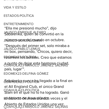
VIDA Y ESTILO
ESTADOS-POLÍTICA
ENTRETENIMIENTO
“Ella me presionó mucho”, dijo 
JALISCO-ENRIQUE ALFARO
Sabalenka, quien se convirtió en la 
número uno del mundo en octubre. 
JALISCO-GUADALAJARA
“Después del primer set, solo miraba a 
JALISCO-PABLO LEMUS
mi box, pensando, ‘Chicos, quiero decir, 
EDOMEX23-POLÍTICA
reserven los boletos. Creo que estamos 
a punto de dejar esta hermosa ciudad, 
COAHUILA23-MANOLO JIMÉNEZ SALINAS
país, lugar’”.
EDOMEX23-DELFINA GÓMEZ
Sabalenka nunca ha llegado a la final en 
COAHUILA23-POLÍTICA
el All England Club, el único Grand 
COAHUILA23-POLÍTICA
Slam en el que no lo ha logrado. Ganó 
el Abierto de Australia dos veces y el 
EDOMEX23-DELFINA GÓMEZ
Abierto de Estados Unidos una vez. 
COAHUILA23-MANOLO JIMÉNEZ SALINAS