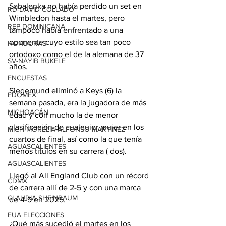
Sabalenka no había perdido un set en 
RD-DAVID COLLADO
Wimbledon hasta el martes, pero 
REP DOMINICANA
tampoco había enfrentado a una 
oponente cuyo estilo sea tan poco 
HONDURAS
ortodoxo como el de la alemana de 37 
SV-NAYIB BUKELE
años.
ENCUESTAS
Siegemund eliminó a Keys (6) la 
EDOMEX
semana pasada, era la jugadora de más 
MICHOACÁN
edad y con mucho la de menor 
clasificación de cualquier mujer en los 
MICH-MORELIA-ALFONSO MARTÍNEZ
cuartos de final, así como la que tenía 
AGUASCALIENTES
menos títulos en su carrera ( dos).
AGUASCALIENTES
Llegó al All England Club con un récord 
CDMX
de carrera allí de 2-5 y con una marca 
CLAUDIA SHEINBAUM
de 4-9 en 2025.
EUA ELECCIONES
¿Qué más sucedió el martes en los 