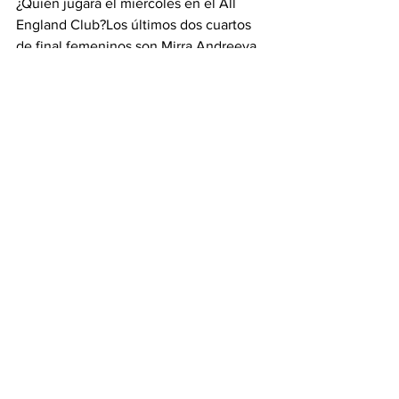
¿Quién jugará el miércoles en el All 
England Club?Los últimos dos cuartos 
de final femeninos son Mirra Andreeva 
(7) vs. Belinda Bencic, e Iga Swiatek (8) 
vs. Liudmila Samsonova (19).
En los hombres, el número uno Jannik 
Sinner va contra Ben Shelton (10), y el 
24 veces campeón de Grand Slam 
Novak Djokovic vs. Flavio Cobolli (22).
Con información de Los Angeles Times
Ver todo
Entradas relacionadas