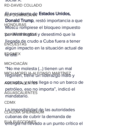
RD-DAVID COLLADO
El presidente de 
Estados Unidos, 
REP DOMINICANA
Donald Trump
, restó importancia a que 
HONDURAS
Moscú rompiese el bloqueo impuesto 
por Washington y desestimó que la 
SV-NAYIB BUKELE
llegada de crudo a Cuba fuera a tener 
ENCUESTAS
algún impacto en la situación actual de 
EDOMEX
la isla.
MICHOACÁN
“No me molesta (…) tienen un mal 
MICH-MORELIA-ALFONSO MARTÍNEZ
régimen, tiene un liderazgo malo y 
corrupto, y si les llega o no un barco de 
AGUASCALIENTES
petróleo, eso no importa”, indicó el 
AGUASCALIENTES
mandatario.
CDMX
La imposibilidad de las autoridades 
CLAUDIA SHEINBAUM
cubanas de cubrir la demanda de 
EUA ELECCIONES
energía ha llevado a un punto crítico el 