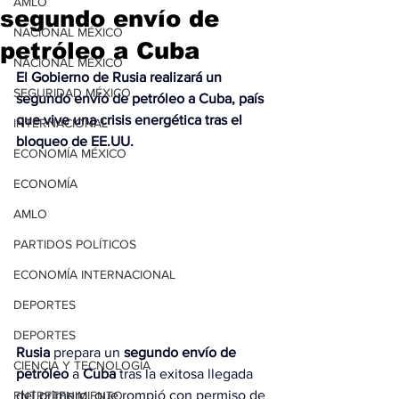
AMLO
segundo envío de
NACIONAL MÉXICO
petróleo a Cuba
NACIONAL MÉXICO
El Gobierno de Rusia realizará un 
SEGURIDAD MÉXICO
segundo envío de petróleo a Cuba, país 
que vive una crisis energética tras el 
INTERNACIONAL
bloqueo de EE.UU.
ECONOMÍA MÉXICO
ECONOMÍA
AMLO
PARTIDOS POLÍTICOS
ECONOMÍA INTERNACIONAL
DEPORTES
DEPORTES
Rusia
 prepara un 
segundo envío de 
CIENCIA Y TECNOLOGÍA
petróleo
 a 
Cuba
 tras la exitosa llegada 
del primero, que rompió con permiso de 
ENTRETENIMIENTO