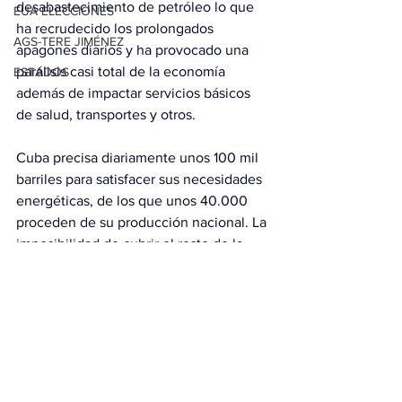
desabastecimiento de petróleo lo que 
EUA ELECCIONES
ha recrudecido los prolongados 
AGS-TERE JIMÉNEZ
apagones diarios y ha provocado una 
parálisis casi total de la economía 
ESTADOS
además de impactar servicios básicos 
de salud, transportes y otros.
Cuba precisa diariamente unos 100 mil 
barriles para satisfacer sus necesidades 
energéticas, de los que unos 40.000 
proceden de su producción nacional. La 
imposibilidad de cubrir el resto de la 
demanda se ha traducido en 
prolongados apagones diarios y en la 
paralización casi total de la economía.
Con información de EFE