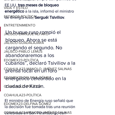
EE.UU. 
tres meses de bloqueo 
VIDA Y ESTILO
energético
 a la isla, informó el ministro 
ESTADOS-POLÍTICA
de Energía ruso, 
Serguéi Tsiviliov
.
ENTRETENIMIENTO
Un buque ruso rompió el 
JALISCO-ENRIQUE ALFARO
bloqueo. Ahora se está 
JALISCO-GUADALAJARA
cargando el segundo. No 
JALISCO-PABLO LEMUS
abandonaremos a los 
EDOMEX23-POLÍTICA
cubanos”, declaró Tsiviliov a la 
COAHUILA23-MANOLO JIMÉNEZ SALINAS
prensa local en un foro 
EDOMEX23-DELFINA GÓMEZ
energético celebrado en la 
ciudad de Kazán.
COAHUILA23-POLÍTICA
COAHUILA23-POLÍTICA
El ministro de Energía ruso señaló que 
EDOMEX23-DELFINA GÓMEZ
la decisión fue tomada tras una reunión 
COAHUILA23-MANOLO JIMÉNEZ SALINAS
celebrada en San Petersburgo con 