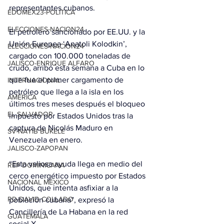
representantes cubanos.
EDOMEX23-POLÍTICA
ELECCIONES-NACION24
El petrolero sancionado por EE.UU. y la 
Unión Europea ‘Anatoli Kolodkin’, 
ELECCIONES-NACION24
cargado con 100.000 toneladas de 
JALISCO-ENRIQUE ALFARO
crudo, arribó esta semana a Cuba en lo 
que fue el primer cargamento de 
INTERNACIONAL
petróleo que llega a la isla en los 
AMÉRICA
últimos tres meses después el bloqueo 
EL SALVADOR
impuesto por Estados Unidos tras la 
captura de Nicolás Maduro en 
SV-NAYIB BUKELE
Venezuela en enero.
JALISCO-ZAPOPAN
“Esta valiosa ayuda llega en medio del 
REP DOMINICANA
cerco energético impuesto por Estados 
NACIONAL MÉXICO
Unidos, que intenta asfixiar a la 
RD-DAVID COLLADO
población cubana”, expresó la 
Cancillería de La Habana en la red 
GUATEMALA
social X.