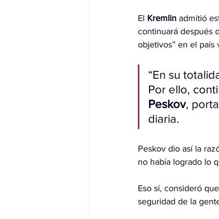
El 
Kremlin
 admitió e
continuará después d
objetivos” en el país 
“En su totalid
Por ello, cont
Peskov
, port
diaria.
Peskov dio así la raz
no había logrado lo 
Eso sí, consideró que 
seguridad de la gente