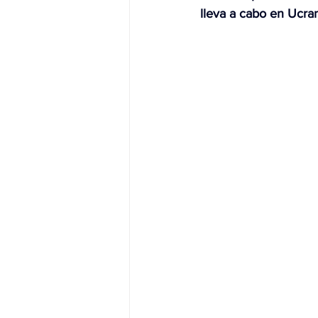
lleva a cabo en Ucra
JALISCO-PABLO LEMUS
ED
EDOMEX23-DELFINA GÓMEZ
EDOMEX23-DELFINA GÓMEZ
ELECCIONES-NACION24