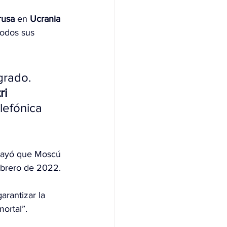
rusa
 en 
Ucrania
todos sus 
grado. 
ri 
lefónica 
rayó que Moscú 
febrero de 2022.
arantizar la 
ortal”.