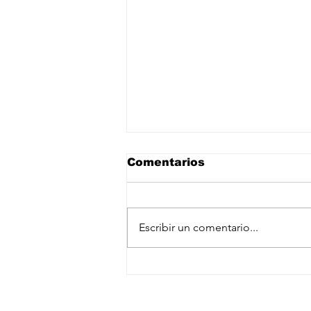
Comentarios
Escribir un comentario...
EE.UU. ofrece más de
100 mdd de
Suscríbete a nuestro newslet
recompensa por líderes
del CJNG