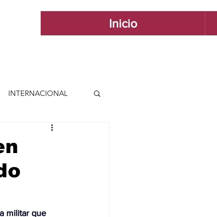
Inicio
INTERNACIONAL
 INTERNACIONAL
en
do
 Y ESTILO
GUADALAJARA
 militar que 