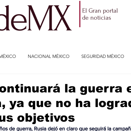
ldeMX
El Gran portal
de noticias
MÉXICO
NACIONAL MÉXICO
SEGURIDAD MÉXICO
NOMÍA
AMLO
PARTIDOS POLÍTICOS
ECONOMÍA
ontinuará la guerra 
, ya que no ha logra
CIENCIA Y TECNOLOGÍA
ENTRETENIMIENTO
VIDA
us objetivos
ETENIMIENTO
JALISCO-ENRIQUE ALFARO
JALISCO-
ños de guerra, Rusia dejó en claro que seguirá la campaña