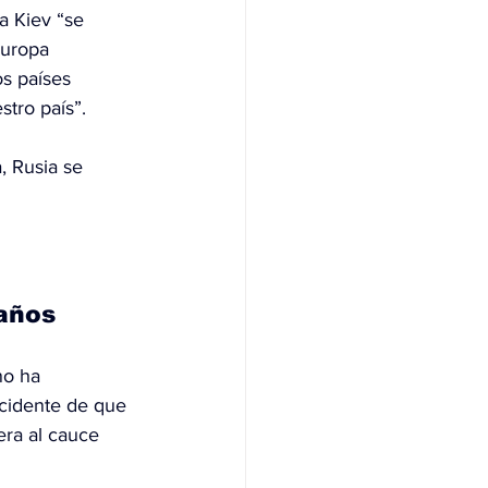
a Kiev “se 
Europa 
s países 
stro país”.
, Rusia se 
 años
no ha 
cidente de que 
ra al cauce 