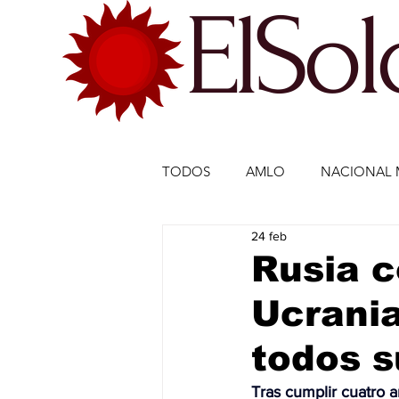
ElSo
TODOS
AMLO
NACIONAL 
24 feb
ECONOMÍA MÉXICO
ECO
Rusia c
Ucrania
DEPORTES
DEPORTES
todos s
ESTADOS-POLÍTICA
ENTR
Tras cumplir cuatro a