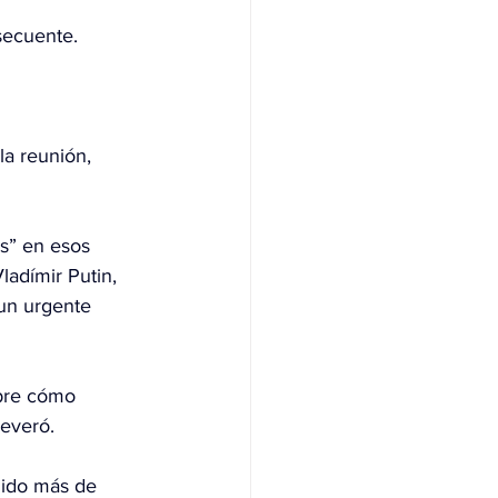
secuente. 
la reunión, 
s” en esos 
ladímir Putin, 
un urgente 
obre cómo 
severó.
dido más de 