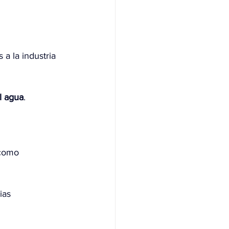
a la industria 
l agua
.
 como 
ias 