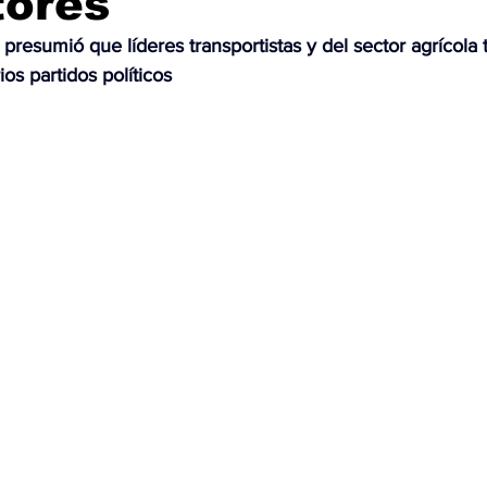
tores
b presumió que líderes transportistas y del sector agrícola
OMEX23-POLÍTICA
COAHUILA23-MANOLO JIMÉNEZ SALI
ios partidos políticos
COAHUILA23-POLÍTICA
COAHUILA23-POLÍTICA
COAHUILA23-MANOLO JIMÉNEZ SALINAS
EDOMEX23-P
ELECCIONES-NACION24