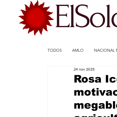
ElSo
TODOS
AMLO
NACIONAL 
24 nov 2025
ECONOMÍA MÉXICO
ECO
Rosa Ic
motivac
DEPORTES
DEPORTES
megablo
ESTADOS-POLÍTICA
ENTR