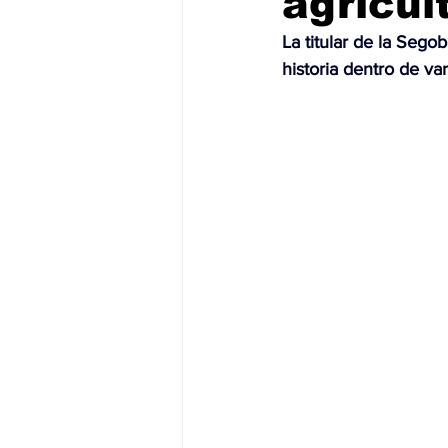
agricul
La titular de la Sego
JALISCO-PABLO LEMUS
ED
historia dentro de var
EDOMEX23-DELFINA GÓMEZ
EDOMEX23-DELFINA GÓMEZ
ELECCIONES-NACION24