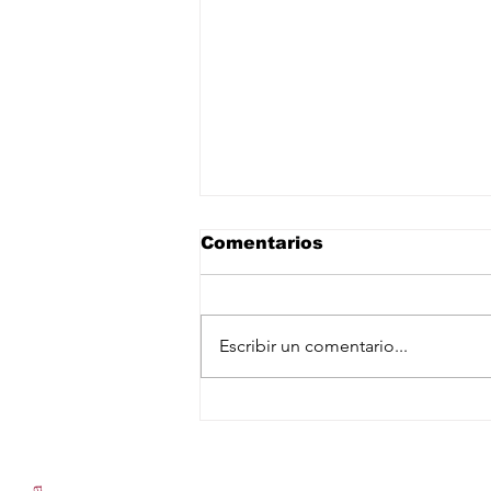
Comentarios
Escribir un comentario...
México insiste que no
hay prueba que su
Suscríbete a nuestro newslet
lechuga causara brote
de ciclosporiasis en