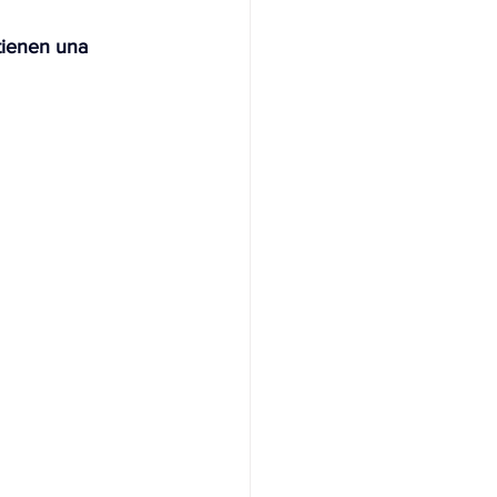
 tienen una 
NAS
OLÍTICA