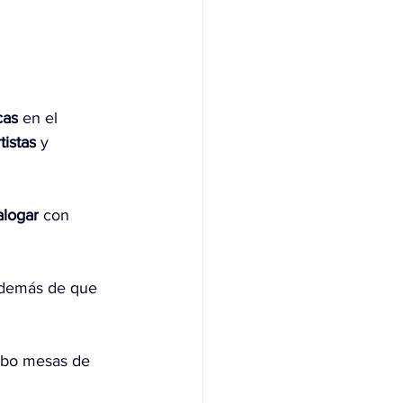
cas
 en el 
tistas
 y 
alogar
 con 
además de que 
abo mesas de 