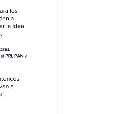
ra los 
dan a 
r la idea 
.
ores, 
el 
PRI
, 
PAN
 y 
Entonces 
van a 
”, 