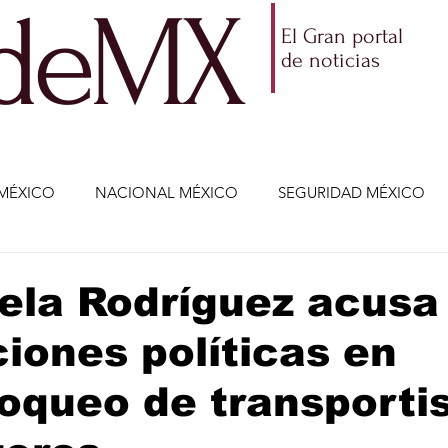
ldeMX
El Gran portal
de noticias
MÉXICO
NACIONAL MÉXICO
SEGURIDAD MÉXICO
NOMÍA
AMLO
PARTIDOS POLÍTICOS
ECONOMÍA
ela Rodríguez acusa
iones políticas en
CIENCIA Y TECNOLOGÍA
ENTRETENIMIENTO
VIDA
queo de transportis
ETENIMIENTO
JALISCO-ENRIQUE ALFARO
JALISCO-