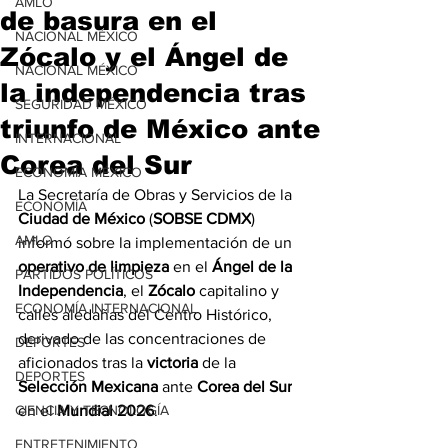
AMLO
de basura en el
NACIONAL MÉXICO
Zócalo y el Ángel de
NACIONAL MÉXICO
la independencia tras
SEGURIDAD MÉXICO
triunfo de México ante
INTERNACIONAL
Corea del Sur
ECONOMÍA MÉXICO
La Secretaría de Obras y Servicios de la 
ECONOMÍA
Ciudad de México
 (
SOBSE CDMX
) 
AMLO
informó sobre la implementación de un 
operativo de limpieza
 en el 
Ángel de la 
PARTIDOS POLÍTICOS
Independencia
, el 
Zócalo
 capitalino y 
ECONOMÍA INTERNACIONAL
calles aledañas del Centro Histórico, 
derivado de las concentraciones de 
DEPORTES
aficionados tras la 
victoria
 de la 
DEPORTES
Selección Mexicana
 ante
 Corea del Sur
CIENCIA Y TECNOLOGÍA
en el 
Mundial 2026
.
ENTRETENIMIENTO