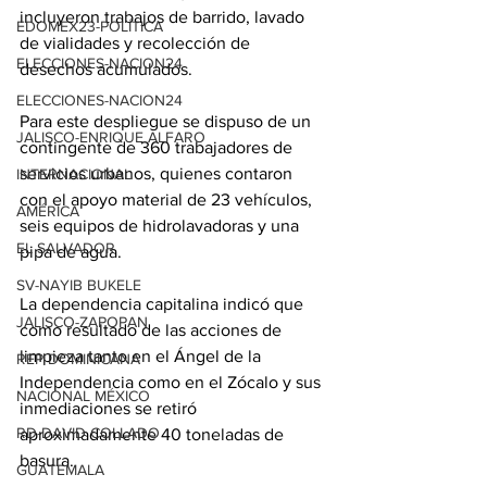
incluyeron trabajos de barrido, lavado 
EDOMEX23-POLÍTICA
de vialidades y recolección de 
ELECCIONES-NACION24
desechos acumulados.
ELECCIONES-NACION24
Para este despliegue se dispuso de un 
JALISCO-ENRIQUE ALFARO
contingente de 360 trabajadores de 
servicios urbanos, quienes contaron 
INTERNACIONAL
con el apoyo material de 23 vehículos, 
AMÉRICA
seis equipos de hidrolavadoras y una 
EL SALVADOR
pipa de agua.
SV-NAYIB BUKELE
La dependencia capitalina indicó que 
JALISCO-ZAPOPAN
como resultado de las acciones de 
limpieza tanto en el Ángel de la 
REP DOMINICANA
Independencia como en el Zócalo y sus 
NACIONAL MÉXICO
inmediaciones se retiró 
RD-DAVID COLLADO
aproximadamente 40 toneladas de 
basura.
GUATEMALA