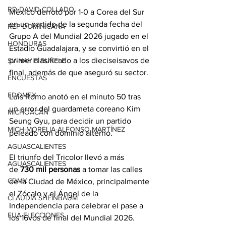
RD-DAVID COLLADO
México derrotó por 1-0 a Corea del Sur 
en un partido de la segunda fecha del 
REP DOMINICANA
Grupo A del Mundial 2026 jugado en el 
HONDURAS
Estadio Guadalajara, y se convirtió en el 
primer clasificado a los dieciseisavos de 
SV-NAYIB BUKELE
final, además de que aseguró su sector.
ENCUESTAS
EDOMEX
Luis Romo anotó en el minuto 50 tras 
un error del guardameta coreano Kim 
MICHOACÁN
Seung Gyu, para decidir un partido 
MICH-MORELIA-ALFONSO MARTÍNEZ
peleado con dominio alterno.
AGUASCALIENTES
El triunfo del Tricolor llevó a más 
AGUASCALIENTES
de 
730 mil personas
 a tomar las calles 
CDMX
de la Ciudad de México, principalmente 
el Zócalo y el Ángel de la 
CLAUDIA SHEINBAUM
Independencia para celebrar el pase a 
EUA ELECCIONES
los 16vos de final del Mundial 2026.