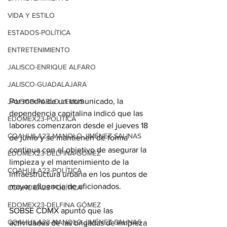
VIDA Y ESTILO
ESTADOS-POLÍTICA
ENTRETENIMIENTO
JALISCO-ENRIQUE ALFARO
JALISCO-GUADALAJARA
Por medio de un comunicado, la 
JALISCO-PABLO LEMUS
dependencia capitalina indicó que las 
EDOMEX23-POLÍTICA
labores comenzaron desde el jueves 18 
COAHUILA23-MANOLO JIMÉNEZ SALINAS
de junio y se mantienen de forma 
continua con el objetivo de asegurar la 
EDOMEX23-DELFINA GÓMEZ
limpieza y el mantenimiento de la 
COAHUILA23-POLÍTICA
infraestructura urbana en los puntos de 
mayor afluencia de aficionados.
COAHUILA23-POLÍTICA
EDOMEX23-DELFINA GÓMEZ
SOBSE CDMX apuntó que las 
COAHUILA23-MANOLO JIMÉNEZ SALINAS
actividades de las brigadas de limpieza 