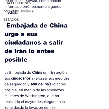
así de Irak o Kuwait, como habían 
EUA ELECCIONES
informado erróneamente algunos 
AGS-TERE JIMÉNEZ
medios.
ESTADOS
 Embajada de China 
urge a sus 
ciudadanos a salir 
de Irán lo antes 
posible
La Embajada de 
China
 en 
Irán
 urgió a 
sus 
ciudadanos
 a reforzar sus medidas 
de seguridad y 
salir del país
 lo antes 
posible, en medio de las amenazas 
militares de Washington, que ha 
realizado el mayor despliegue en la 
zona desde la invasión de Irak.