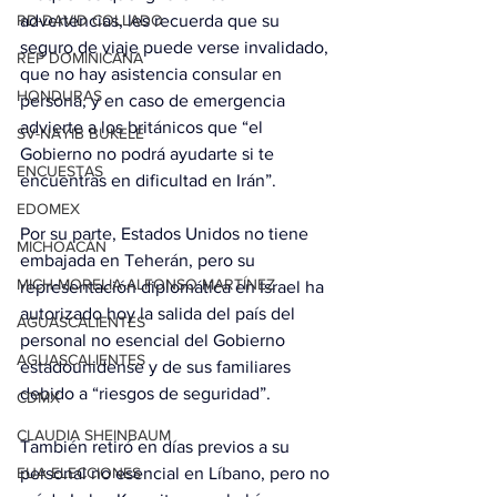
RD-DAVID COLLADO
advertencias, les recuerda que su 
seguro de viaje puede verse invalidado, 
REP DOMINICANA
que no hay asistencia consular en 
HONDURAS
persona, y en caso de emergencia 
advierte a los británicos que “el 
SV-NAYIB BUKELE
Gobierno no podrá ayudarte si te 
ENCUESTAS
encuentras en dificultad en Irán”.
EDOMEX
Por su parte, Estados Unidos no tiene 
MICHOACÁN
embajada en Teherán, pero su 
MICH-MORELIA-ALFONSO MARTÍNEZ
representación diplomática en Israel ha 
autorizado hoy la salida del país del 
AGUASCALIENTES
personal no esencial del Gobierno 
AGUASCALIENTES
estadounidense y de sus familiares 
debido a “riesgos de seguridad”.
CDMX
CLAUDIA SHEINBAUM
También retiró en días previos a su 
EUA ELECCIONES
personal no esencial en Líbano, pero no 