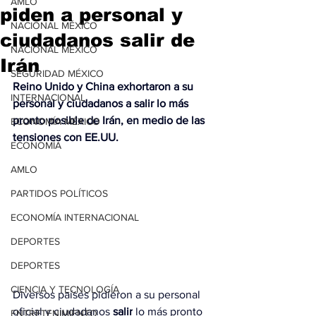
AMLO
piden a personal y
NACIONAL MÉXICO
ciudadanos salir de
NACIONAL MÉXICO
Irán
SEGURIDAD MÉXICO
Reino Unido y China exhortaron a su 
INTERNACIONAL
personal y ciudadanos a salir lo más 
pronto posible de Irán, en medio de las 
ECONOMÍA MÉXICO
tensiones con EE.UU.
ECONOMÍA
AMLO
PARTIDOS POLÍTICOS
ECONOMÍA INTERNACIONAL
DEPORTES
DEPORTES
CIENCIA Y TECNOLOGÍA
Diversos países pidieron a su personal 
oficial y ciudadanos 
salir
 lo más pronto 
ENTRETENIMIENTO