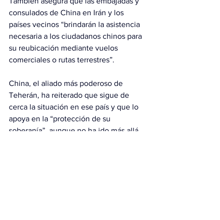
También asegura que las embajadas y 
consulados de China en Irán y los 
países vecinos “brindarán la asistencia 
necesaria a los ciudadanos chinos para 
su reubicación mediante vuelos 
comerciales o rutas terrestres”.
China, el aliado más poderoso de 
Teherán, ha reiterado que sigue de 
cerca la situación en ese país y que lo 
apoya en la “protección de su 
soberanía”, aunque no ha ido más allá 
del apoyo verbal diplomático en esta 
crisis.
También es el principal socio comercial 
del país persa, aglutinando en torno a 
un 30 por ciento de su total del 
comercio extranjero y un 90 por ciento 