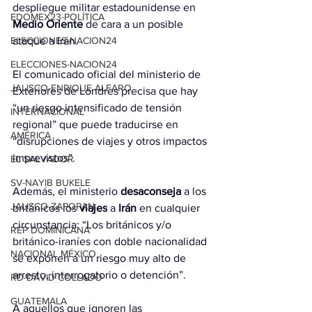
despliegue militar
 estadounidense en 
EDOMEX23-POLÍTICA
Medio Oriente
 de cara a un posible 
ELECCIONES-NACION24
ataque a Irán.
ELECCIONES-NACION24
El comunicado oficial del ministerio de 
JALISCO-ENRIQUE ALFARO
Exteriores de Londres precisa que hay 
“un riesgo intensificado de tensión 
INTERNACIONAL
regional” que puede traducirse en 
AMÉRICA
“disrupciones de viajes y otros impactos 
imprevistos”.
EL SALVADOR
SV-NAYIB BUKELE
Además, el ministerio 
desaconseja
 a los 
JALISCO-ZAPOPAN
británicos los 
viajes
 a 
Irán
 en cualquier 
circunstancia: “Los británicos y/o 
REP DOMINICANA
británico-iraníes con doble nacionalidad 
NACIONAL MÉXICO
se exponen a un riesgo muy alto de 
arresto, interrogatorio o detención”.
RD-DAVID COLLADO
GUATEMALA
A aquellos que ignoren las 