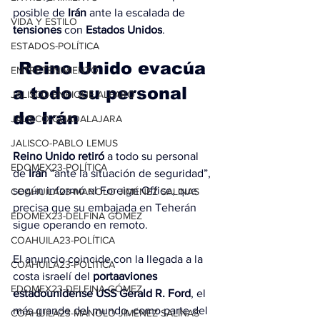
posible de 
Irán
 ante la escalada de 
VIDA Y ESTILO
tensiones
 con 
Estados
Unidos
.
ESTADOS-POLÍTICA
 Reino Unido evacúa 
ENTRETENIMIENTO
a todo su personal 
JALISCO-ENRIQUE ALFARO
de Irán
JALISCO-GUADALAJARA
JALISCO-PABLO LEMUS
Reino Unido retiró
 a todo su personal 
EDOMEX23-POLÍTICA
de 
Irán
 “ante la situación de seguridad”, 
según informó el Foreign Office, que 
COAHUILA23-MANOLO JIMÉNEZ SALINAS
precisa que su embajada en Teherán 
EDOMEX23-DELFINA GÓMEZ
sigue operando en remoto.
COAHUILA23-POLÍTICA
El anuncio coincide con la llegada a la 
COAHUILA23-POLÍTICA
costa israelí del 
portaaviones 
EDOMEX23-DELFINA GÓMEZ
estadounidense USS Gerald R. Ford
, el 
más grande del mundo, como parte del 
COAHUILA23-MANOLO JIMÉNEZ SALINAS