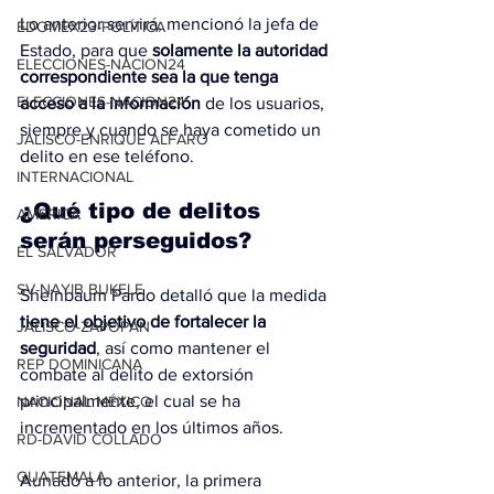
Lo anterior servirá, mencionó la jefa de 
EDOMEX23-POLÍTICA
Estado, para que
 solamente la autoridad 
ELECCIONES-NACION24
correspondiente sea la que tenga 
ELECCIONES-NACION24
acceso a la información
 de los usuarios, 
siempre y cuando se haya cometido un 
JALISCO-ENRIQUE ALFARO
delito en ese teléfono.
INTERNACIONAL
¿Qué tipo de delitos 
AMÉRICA
serán perseguidos?
EL SALVADOR
SV-NAYIB BUKELE
Sheinbaum Pardo detalló que la medida 
tiene el objetivo de fortalecer la 
JALISCO-ZAPOPAN
seguridad
, así como mantener el 
REP DOMINICANA
combate al delito de extorsión 
principalmente, el cual se ha 
NACIONAL MÉXICO
incrementado en los últimos años.
RD-DAVID COLLADO
GUATEMALA
Aunado a lo anterior, la primera 