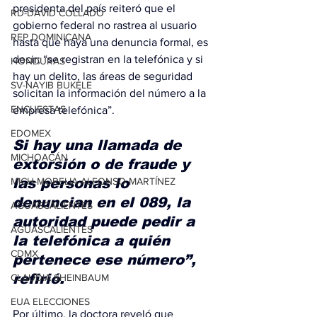
presidenta del país reiteró que el 
RD-DAVID COLLADO
gobierno federal no rastrea al usuario 
REP DOMINICANA
hasta que haya una denuncia formal, es 
decir; “se registran en la telefónica y si 
HONDURAS
hay un delito, las áreas de seguridad 
SV-NAYIB BUKELE
solicitan la información del número a la 
ENCUESTAS
empresa telefónica”.
EDOMEX
Si hay una llamada de 
MICHOACÁN
extorsión o de fraude y 
MICH-MORELIA-ALFONSO MARTÍNEZ
las personas lo 
denuncian en el 089, la 
AGUASCALIENTES
autoridad puede pedir a 
AGUASCALIENTES
la telefónica a quién 
CDMX
pertenece ese número”, 
refirió.
CLAUDIA SHEINBAUM
EUA ELECCIONES
Por último, la doctora reveló que 