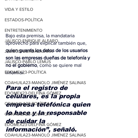
VIDA Y ESTILO
ESTADOS-POLÍTICA
ENTRETENIMIENTO
Bajo esta premisa, la mandataria 
JALISCO-ENRIQUE ALFARO
aprovechó para explicar también que,
quien guarda los datos de los usuarios 
JALISCO-GUADALAJARA
son las empresas dueñas de telefonía y 
JALISCO-PABLO LEMUS
no el gobierno
, como se quiere mal 
EDOMEX23-POLÍTICA
informar.
COAHUILA23-MANOLO JIMÉNEZ SALINAS
Para el registro de 
EDOMEX23-DELFINA GÓMEZ
celulares, es la propia 
COAHUILA23-POLÍTICA
empresa telefónica quien 
lo hace y la responsable 
COAHUILA23-POLÍTICA
de cuidar la 
EDOMEX23-DELFINA GÓMEZ
información”, señaló.
COAHUILA23-MANOLO JIMÉNEZ SALINAS