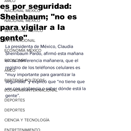
AMLO
es por seguridad:
NACIONAL MÉXICO
Sheinbaum; "no es
NACIONAL MÉXICO
para vigilar a la
SEGURIDAD MÉXICO
gente"
INTERNACIONAL
La presidenta de México, Claudia 
ECONOMÍA MÉXICO
Sheinbaum Pardo, afirmó esta mañana 
ECONOMÍA
en su conferencia mañanera, que el 
registro de los teléfonos celulares es 
AMLO
“muy importante para garantizar la 
PARTIDOS POLÍTICOS
seguridad” y explicó que “no tiene que 
ver con vigilancia o saber dónde está la 
ECONOMÍA INTERNACIONAL
gente”.
DEPORTES
DEPORTES
CIENCIA Y TECNOLOGÍA
ENTRETENIMIENTO