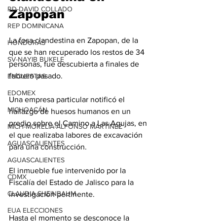
RD-DAVID COLLADO
Zapopan
REP DOMINICANA
La fosa clandestina en Zapopan, de la 
HONDURAS
que se han recuperado los restos de 34 
SV-NAYIB BUKELE
personas, fue descubierta a finales de 
febrero pasado.
ENCUESTAS
EDOMEX
Una empresa particular notificó el 
MICHOACÁN
hallazgo de huesos humanos en un 
predio sobre el Camino a Las Agujas, en 
MICH-MORELIA-ALFONSO MARTÍNEZ
el que realizaba labores de excavación 
AGUASCALIENTES
para una construcción.
AGUASCALIENTES
El inmueble fue intervenido por la 
CDMX
Fiscalía del Estado de Jalisco para la 
CLAUDIA SHEINBAUM
investigación pertinente.
EUA ELECCIONES
Hasta el momento se desconoce la 