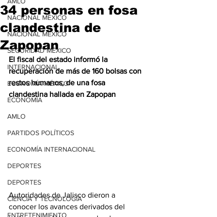
AMLO
34 personas en fosa
NACIONAL MÉXICO
clandestina de
NACIONAL MÉXICO
Zapopan
SEGURIDAD MÉXICO
El fiscal del estado informó la 
INTERNACIONAL
recuperación de más de 160 bolsas con 
restos humanos, de una fosa 
ECONOMÍA MÉXICO
clandestina hallada en Zapopan
ECONOMÍA
AMLO
PARTIDOS POLÍTICOS
ECONOMÍA INTERNACIONAL
DEPORTES
DEPORTES
Autoridades de Jalisco dieron a 
CIENCIA Y TECNOLOGÍA
conocer los avances derivados del 
ENTRETENIMIENTO