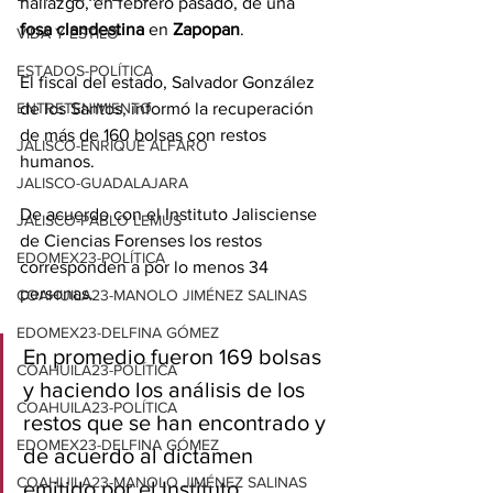
hallazgo, en febrero pasado, de una 
fosa clandestina
 en 
Zapopan
.
VIDA Y ESTILO
ESTADOS-POLÍTICA
El fiscal del estado, Salvador González 
de los Santos, informó la recuperación 
ENTRETENIMIENTO
de más de 160 bolsas con restos 
JALISCO-ENRIQUE ALFARO
humanos.
JALISCO-GUADALAJARA
De acuerdo con el Instituto Jalisciense 
JALISCO-PABLO LEMUS
de Ciencias Forenses los restos 
EDOMEX23-POLÍTICA
corresponden a por lo menos 34 
personas.
COAHUILA23-MANOLO JIMÉNEZ SALINAS
EDOMEX23-DELFINA GÓMEZ
En promedio fueron 169 bolsas 
COAHUILA23-POLÍTICA
y haciendo los análisis de los 
COAHUILA23-POLÍTICA
restos que se han encontrado y 
EDOMEX23-DELFINA GÓMEZ
de acuerdo al dictamen 
COAHUILA23-MANOLO JIMÉNEZ SALINAS
emitido por el Instituto 