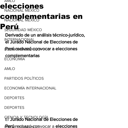
AMLO
elecciones
NACIONAL MÉXICO
complementarias en
NACIONAL MÉXICO
Perú
SEGURIDAD MÉXICO
Derivado de un análisis técnico-jurídico, 
INTERNACIONAL
el Jurado Nacional de Elecciones de 
Perú rechazó convocar a elecciones 
ECONOMÍA MÉXICO
complementarias
ECONOMÍA
AMLO
PARTIDOS POLÍTICOS
ECONOMÍA INTERNACIONAL
DEPORTES
DEPORTES
CIENCIA Y TECNOLOGÍA
El 
Jurado Nacional de Elecciones de 
Perú
 rechazó convocar a 
elecciones 
ENTRETENIMIENTO