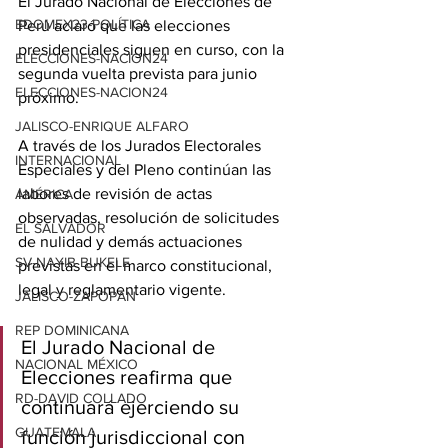
El Jurado Nacional de Elecciones de 
EDOMEX23-POLÍTICA
Perú aclaró que las elecciones 
presidenciales siguen en curso, con la 
ELECCIONES-NACION24
segunda vuelta prevista para junio 
ELECCIONES-NACION24
próximo.
JALISCO-ENRIQUE ALFARO
A través de los Jurados Electorales 
INTERNACIONAL
Especiales y del Pleno continúan las 
labores de revisión de actas 
AMÉRICA
observadas, resolución de solicitudes 
EL SALVADOR
de nulidad y demás actuaciones 
SV-NAYIB BUKELE
previstas en el marco constitucional, 
legal y reglamentario vigente.
JALISCO-ZAPOPAN
REP DOMINICANA
El Jurado Nacional de 
NACIONAL MÉXICO
Elecciones reafirma que 
RD-DAVID COLLADO
continuará ejerciendo su 
GUATEMALA
función jurisdiccional con 