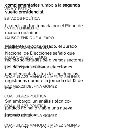
complementarias
 rumbo a la 
segunda 
VIDA Y ESTILO
vuelta presidencial
.
ESTADOS-POLÍTICA
La decisión fue tomada por el Pleno de 
ENTRETENIMIENTO
manera unánime.
JALISCO-ENRIQUE ALFARO
Mediante un comunicado, el Jurado 
JALISCO-GUADALAJARA
Nacional de Elecciones señaló que 
JALISCO-PABLO LEMUS
recibió solicitudes de diversos sectores 
políticos para celebrar elecciones 
EDOMEX23-POLÍTICA
complementarias tras las incidencias 
COAHUILA23-MANOLO JIMÉNEZ SALINAS
registradas durante la jornada del 12 de 
EDOMEX23-DELFINA GÓMEZ
abril.
COAHUILA23-POLÍTICA
Sin embargo, un análisis técnico-
COAHUILA23-POLÍTICA
jurídico no halló viable una nueva 
jornada electoral.
EDOMEX23-DELFINA GÓMEZ
COAHUILA23-MANOLO JIMÉNEZ SALINAS