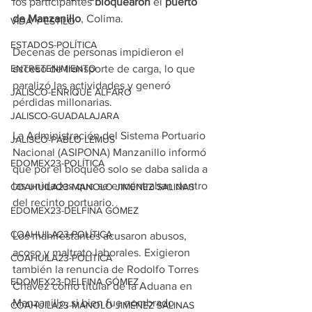
los participantes 
bloquearon
 el 
puerto 
de Manzanillo
, Colima.
VIDA Y ESTILO
ESTADOS-POLÍTICA
Decenas de personas impidieron el 
acceso de transporte de carga, lo que 
ENTRETENIMIENTO
paralizó las actividades y generó 
JALISCO-ENRIQUE ALFARO
pérdidas millonarias.
JALISCO-GUADALAJARA
La Administración del Sistema Portuario 
JALISCO-PABLO LEMUS
Nacional (ASIPONA) Manzanillo informó 
EDOMEX23-POLÍTICA
que por el bloqueo solo se daba salida a 
las unidades que se encontraban dentro 
COAHUILA23-MANOLO JIMÉNEZ SALINAS
del recinto portuario.
EDOMEX23-DELFINA GÓMEZ
COAHUILA23-POLÍTICA
Los manifestantes acusaron abusos, 
acoso y maltrato laborales. Exigieron 
COAHUILA23-POLÍTICA
también la renuncia de Rodolfo Torres 
EDOMEX23-DELFINA GÓMEZ
Chávez como titular de la Aduana en 
Manzanillo, si bien fue nombrado 
COAHUILA23-MANOLO JIMÉNEZ SALINAS