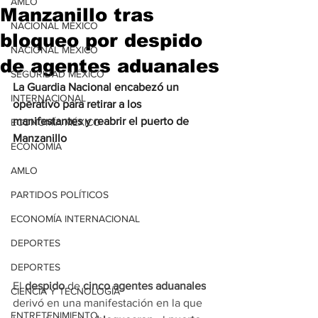
AMLO
Manzanillo tras
NACIONAL MÉXICO
bloqueo por despido
NACIONAL MÉXICO
de agentes aduanales
SEGURIDAD MÉXICO
La Guardia Nacional encabezó un 
INTERNACIONAL
operativo para retirar a los 
manifestantes y reabrir el puerto de 
ECONOMÍA MÉXICO
Manzanillo
ECONOMÍA
AMLO
PARTIDOS POLÍTICOS
ECONOMÍA INTERNACIONAL
DEPORTES
DEPORTES
El 
despido
 de 
cinco agentes aduanales
CIENCIA Y TECNOLOGÍA
derivó en una manifestación en la que 
ENTRETENIMIENTO