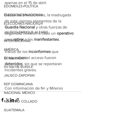
apenas en el 15 de abril.
EDOMEX23-POLÍTICA
Dadas las afectaciones, la madrugada 
ELECCIONES-NACION24
de este viernes elementos de la 
ELECCIONES-NACION24
Guardia Nacional
 y otras fuerzas de 
JALISCO-ENRIQUE ALFARO
seguridad llevaron a cabo un 
operativo
para 
retirar
 a los 
manifestantes
.
INTERNACIONAL
AMÉRICA
Varios de los 
inconformes
 que 
bloqueaban el acceso fueron 
EL SALVADOR
detenidos
, sin que se reportaran 
SV-NAYIB BUKELE
incidentes graves.
JALISCO-ZAPOPAN
REP DOMINICANA
Con información de N+ y Milenio
NACIONAL MÉXICO
RD-DAVID COLLADO
GUATEMALA