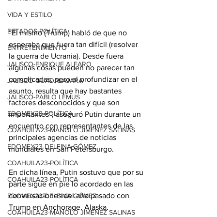
VIDA Y ESTILO
ESTADOS-POLÍTICA
“Él mismo (Trump) habló de que no 
esperaba que fuera tan difícil (resolver 
ENTRETENIMIENTO
la guerra de Ucrania). Desde fuera 
JALISCO-ENRIQUE ALFARO
algunas cosas pueden no parecer tan 
complicadas, pero al profundizar en el 
JALISCO-GUADALAJARA
asunto, resulta que hay bastantes 
JALISCO-PABLO LEMUS
factores desconocidos y que son 
EDOMEX23-POLÍTICA
importantes”, aseguró Putin durante un 
encuentro con representantes de las 
COAHUILA23-MANOLO JIMÉNEZ SALINAS
principales agencias de noticias 
EDOMEX23-DELFINA GÓMEZ
mundiales en San Petersburgo.
COAHUILA23-POLÍTICA
En dicha línea, Putin sostuvo que por su 
COAHUILA23-POLÍTICA
parte sigue en pie lo acordado en las 
conversaciones del año pasado con 
EDOMEX23-DELFINA GÓMEZ
Trump en Anchorage, Alaska.
COAHUILA23-MANOLO JIMÉNEZ SALINAS