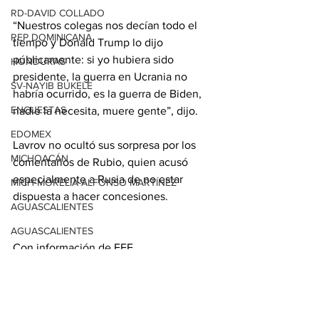
RD-DAVID COLLADO
“Nuestros colegas nos decían todo el 
REP DOMINICANA
tiempo y Donald Trump lo dijo 
públicamente: si yo hubiera sido 
HONDURAS
presidente, la guerra en Ucrania no 
SV-NAYIB BUKELE
habría ocurrido, es la guerra de Biden, 
ENCUESTAS
nadie la necesita, muere gente”, dijo.
EDOMEX
Lavrov no ocultó sus sorpresa por los 
MICHOACÁN
comentarios de Rubio, quien acusó 
especialmente a Rusia de no estar 
MICH-MORELIA-ALFONSO MARTÍNEZ
dispuesta a hacer concesiones.
AGUASCALIENTES
AGUASCALIENTES
Con información de EFE
CDMX
CLAUDIA SHEINBAUM
EUA ELECCIONES