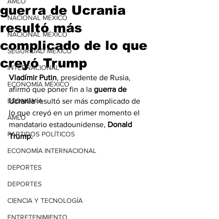
AMLO
guerra de Ucrania
NACIONAL MÉXICO
resultó más
NACIONAL MÉXICO
complicado de lo que
SEGURIDAD MÉXICO
creyó Trump
INTERNACIONAL
Vladímir Putin
, presidente de Rusia, 
ECONOMÍA MÉXICO
afirmó que poner fin a la
 guerra de 
ECONOMÍA
Ucrania
 resultó ser más complicado de 
lo que creyó en un primer momento el 
AMLO
mandatario estadounidense, 
Donald
PARTIDOS POLÍTICOS
Trump.
ECONOMÍA INTERNACIONAL
DEPORTES
DEPORTES
CIENCIA Y TECNOLOGÍA
ENTRETENIMIENTO