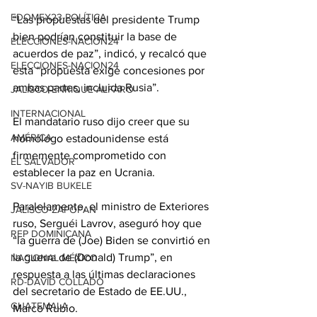
EDOMEX23-POLÍTICA
“Las propuestas del presidente Trump 
bien podrían constituir la base de 
ELECCIONES-NACION24
acuerdos de paz”, indicó, y recalcó que 
ELECCIONES-NACION24
esta “propuesta exige concesiones por 
ambas partes, incluida Rusia”.
JALISCO-ENRIQUE ALFARO
INTERNACIONAL
El mandatario ruso dijo creer que su 
AMÉRICA
homólogo estadounidense está 
firmemente comprometido con 
EL SALVADOR
establecer la paz en Ucrania.
SV-NAYIB BUKELE
Paralelamente, el ministro de Exteriores 
JALISCO-ZAPOPAN
ruso, Serguéi Lavrov, aseguró hoy que 
REP DOMINICANA
“la guerra de (Joe) Biden se convirtió en 
la guerra de (Donald) Trump”, en 
NACIONAL MÉXICO
respuesta a las últimas declaraciones 
RD-DAVID COLLADO
del secretario de Estado de EE.UU., 
GUATEMALA
Marco Rubio.