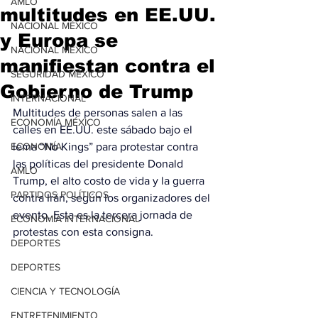
AMLO
multitudes en EE.UU.
NACIONAL MÉXICO
y Europa se
NACIONAL MÉXICO
manifiestan contra el
SEGURIDAD MÉXICO
Gobierno de Trump
INTERNACIONAL
Multitudes de personas salen a las 
ECONOMÍA MÉXICO
calles en EE.UU. este sábado bajo el 
ECONOMÍA
lema “No Kings” para protestar contra 
las políticas del presidente Donald 
AMLO
Trump, el alto costo de vida y la guerra 
PARTIDOS POLÍTICOS
contra Irán, según los organizadores del 
evento. Esta es la tercera jornada de 
ECONOMÍA INTERNACIONAL
protestas con esta consigna.
DEPORTES
DEPORTES
CIENCIA Y TECNOLOGÍA
ENTRETENIMIENTO