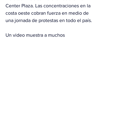
Center Plaza. Las concentraciones en la 
costa oeste cobran fuerza en medio de 
una jornada de protestas en todo el país.
Un video muestra a muchos 
manifestantes en San Francisco 
ondeando banderas de Ucrania, Irán y 
del orgullo transgénero. Otros visten 
disfraces de la serie de televisión “The 
Handmaid’s Tale” y portan carteles 
contra ICE, mientras marchan por 
Market Street.
Los organizadores dijeron que las 
multitudes volverán a reunirse en 
Ocean Beach para formar en la arena 
una “pancarta humana” de “No Kings”.