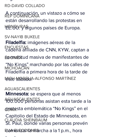
RD-DAVID COLLADO
A continuación, un vistazo a cómo se 
REP DOMINICANA
están desarrollando las protestas en 
HONDURAS
EE.UU. y algunos países de Europa.
SV-NAYIB BUKELE
Filadelfia:
 imágenes aéreas de la 
ENCUESTAS
cadena afiliada de CNN, KYW, captan a 
la multitud masiva de manifestantes de 
EDOMEX
“No Kings” marchando por las calles de 
MICHOACÁN
Filadelfia a primera hora de la tarde de 
MICH-MORELIA-ALFONSO MARTÍNEZ
este sábado.
AGUASCALIENTES
Minnesota: 
se espera que al menos 
AGUASCALIENTES
100.000 personas asistan esta tarde a la 
protesta emblemática “No Kings” en el 
CDMX
Capitolio del Estado de Minnesota, en 
CLAUDIA SHEINBAUM
St. Paul, donde varias personas prevén 
EUA ELECCIONES
comenzar la marcha a la 1 p.m., hora 