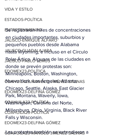
VIDA Y ESTILO
ESTADOS-POLÍTICA
ENTRETENIMIENTO
Se registraron miles de concentraciones 
en ciudades importantes, suburbios y 
JALISCO-ENRIQUE ALFARO
pequeños pueblos desde Alabama 
JALISCO-GUADALAJARA
hasta Wyoming, e incluso en el Círculo 
Polar Ártico. Algunas de las ciudades en 
JALISCO-PABLO LEMUS
donde se prevén protestas son: 
EDOMEX23-POLÍTICA
Minneapolis, Boston, Washington, 
Nueva York, Los Ángeles, Atlanta, 
COAHUILA23-MANOLO JIMÉNEZ SALINAS
Chicago, Seattle, Alaska, East Glacier 
EDOMEX23-DELFINA GÓMEZ
Park, Montana, Waverly, Iowa, 
COAHUILA23-POLÍTICA
Washington, Carolina del Norte, 
Millersburg, Ohio, Virginia, Black River 
COAHUILA23-POLÍTICA
Falls y Wisconsin.
EDOMEX23-DELFINA GÓMEZ
Las protestas también se extendieron a 
COAHUILA23-MANOLO JIMÉNEZ SALINAS