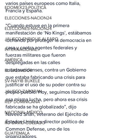
varios países europeos como Italia, 
EDOMEX23-POLÍTICA
Francia y España.
ELECCIONES-NACION24
“Cuando estuve en la primera 
ELECCIONES-NACION24
manifestación de ‘No Kings’, estábamos 
JALISCO-ENRIQUE ALFARO
luchando por proteger la democracia en 
casa y contra agentes federales y 
INTERNACIONAL
fuerzas militares que fueron 
AMÉRICA
desplegadas en las calles 
estadounidenses, contra un Gobierno 
EL SALVADOR
que estaba fabricando una crisis para 
SV-NAYIB BUKELE
justificar el uso de su poder contra su 
JALISCO-ZAPOPAN
propio pueblo. Hoy, seguimos librando 
esa misma lucha, pero ahora esa crisis 
REP DOMINICANA
fabricada se ha globalizado”, dijo 
NACIONAL MÉXICO
Naveed Shah, veterano del Ejército de 
Estados Unidos y director político de 
RD-DAVID COLLADO
Common Defense, uno de los 
GUATEMALA
organizadores.