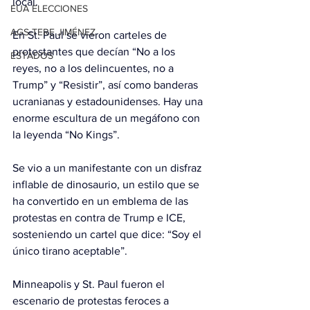
local.
EUA ELECCIONES
AGS-TERE JIMÉNEZ
En St. Paul se vieron carteles de 
protestantes que decían “No a los 
ESTADOS
reyes, no a los delincuentes, no a 
Trump” y “Resistir”, así como banderas 
ucranianas y estadounidenses. Hay una 
enorme escultura de un megáfono con 
la leyenda “No Kings”.
Se vio a un manifestante con un disfraz 
inflable de dinosaurio, un estilo que se 
ha convertido en un emblema de las 
protestas en contra de Trump e ICE, 
sosteniendo un cartel que dice: “Soy el 
único tirano aceptable”.
Minneapolis y St. Paul fueron el 
escenario de protestas feroces a 