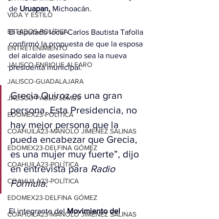
de 
Uruapan,
 Michoacán.
VIDA Y ESTILO
ESTADOS-POLÍTICA
El diputado local Carlos Bautista Tafolla 
confirmó la propuesta de que la esposa 
ENTRETENIMIENTO
del alcalde asesinado sea la nueva 
JALISCO-ENRIQUE ALFARO
presidenta municipal.
JALISCO-GUADALAJARA
Grecia Quiroz es una gran 
JALISCO-PABLO LEMUS
persona. Esta Presidencia, no 
EDOMEX23-POLÍTICA
hay mejor persona que la 
COAHUILA23-MANOLO JIMÉNEZ SALINAS
pueda encabezar que Grecia, 
EDOMEX23-DELFINA GÓMEZ
es una mujer muy fuerte”, dijo 
COAHUILA23-POLÍTICA
en entrevista para 
Radio 
COAHUILA23-POLÍTICA
Fórmula
.
EDOMEX23-DELFINA GÓMEZ
El integrante del 
Movimiento del 
COAHUILA23-MANOLO JIMÉNEZ SALINAS