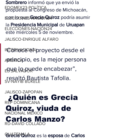
Sombrero
 informó que ya envió la 
EDOMEX23-POLÍTICA
propuesta al Congreso de Michoacán, 
con lo que 
Grecia Quiroz
 podría asumir 
ELECCIONES-NACION24
la 
Presidencia Municipal
 de 
Uruapan
ELECCIONES-NACION24
este miércoles 5 de noviembre.
JALISCO-ENRIQUE ALFARO
Conoce el proyecto desde el 
INTERNACIONAL
principio, es la mejor persona 
AMÉRICA
que lo puede encabezar”, 
EL SALVADOR
resaltó Bautista Tafolla.
SV-NAYIB BUKELE
JALISCO-ZAPOPAN
 ¿Quién es Grecia 
REP DOMINICANA
Quiroz, viuda de 
NACIONAL MÉXICO
Carlos Manzo?
RD-DAVID COLLADO
GUATEMALA
Grecia Quiroz
 es la 
esposa
 de 
Carlos