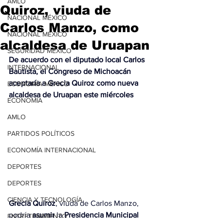
AMLO
Quiroz, viuda de
NACIONAL MÉXICO
Carlos Manzo, como
NACIONAL MÉXICO
alcaldesa de Uruapan
SEGURIDAD MÉXICO
De acuerdo con el diputado local Carlos 
INTERNACIONAL
Bautista, el Congreso de Michoacán 
aceptaría a Grecia Quiroz como nueva 
ECONOMÍA MÉXICO
alcaldesa de Uruapan este miércoles
ECONOMÍA
AMLO
PARTIDOS POLÍTICOS
ECONOMÍA INTERNACIONAL
DEPORTES
DEPORTES
CIENCIA Y TECNOLOGÍA
Grecia Quiroz
, viuda de Carlos Manzo, 
podría 
asumir
 la 
Presidencia
Municipal
ENTRETENIMIENTO