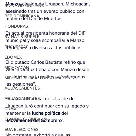
Manzo
, alcalde de Uruapan, Michoacán, 
RD-DAVID COLLADO
asesinado tras un evento público con 
REP DOMINICANA
motivo del Día de Muertos.
HONDURAS
Es actual presidenta honoraria del DIF 
SV-NAYIB BUKELE
municipal y solía acompañar a Manzo 
ENCUESTAS
Rodríguez a diversos actos públicos.
EDOMEX
El diputado Carlos Bautista refirió que 
MICHOACÁN
Grecia Quiroz trabajó con Manzo desde 
sus inicios en la política y “sabe todas 
MICH-MORELIA-ALFONSO MARTÍNEZ
las gestiones”.
AGUASCALIENTES
AGUASCALIENTES
Durante el funeral del alcalde de 
Uruapan juró continuar con su legado y 
CDMX
mantener la 
lucha política
 del 
CLAUDIA SHEINBAUM
‘
Movimiento del Sombrero
‘.
EUA ELECCIONES
No obstante, exhortó a que las 