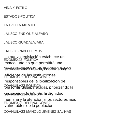
VIDA Y ESTILO
ESTADOS-POLÍTICA
ENTRETENIMIENTO
JALISCO-ENRIQUE ALFARO
JALISCO-GUADALAJARA
JALISCO-PABLO LEMUS
La nueva legislación establece un 
EDOMEX23-POLÍTICA
marco jurídico que permitirá una 
COAHUILA23-MANOLO JIMÉNEZ SALINAS
actuación más rápida, coordinada y 
eficiente de las instituciones 
EDOMEX23-DELFINA GÓMEZ
responsables de la localización de 
COAHUILA23-POLÍTICA
personas desaparecidas, priorizando la 
protección de la vida, la dignidad 
COAHUILA23-POLÍTICA
humana y la atención a los sectores más 
EDOMEX23-DELFINA GÓMEZ
vulnerables de la población.
COAHUILA23-MANOLO JIMÉNEZ SALINAS