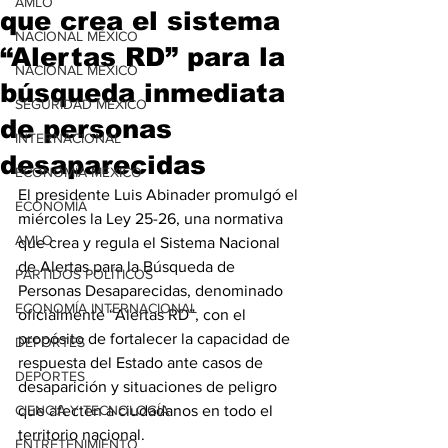
AMLO
que crea el sistema
NACIONAL MÉXICO
“Alertas RD” para la
NACIONAL MÉXICO
búsqueda inmediata
SEGURIDAD MÉXICO
de personas
INTERNACIONAL
desaparecidas
ECONOMÍA MÉXICO
El presidente Luis Abinader promulgó el 
ECONOMÍA
miércoles la Ley 25-26, una normativa 
AMLO
que crea y regula el Sistema Nacional 
de Alertas para la Búsqueda de 
PARTIDOS POLÍTICOS
Personas Desaparecidas, denominado 
ECONOMÍA INTERNACIONAL
oficialmente “Alertas RD”, con el 
propósito de fortalecer la capacidad de 
DEPORTES
respuesta del Estado ante casos de 
DEPORTES
desaparición y situaciones de peligro 
CIENCIA Y TECNOLOGÍA
que afecten a ciudadanos en todo el 
territorio nacional.
ENTRETENIMIENTO