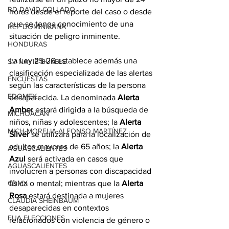
RD-DAVID COLLADO
horas desde el reporte del caso o desde 
que se tenga conocimiento de una 
REP DOMINICANA
situación de peligro inminente.
HONDURAS
La Ley 25-26 establece además una 
SV-NAYIB BUKELE
clasificación especializada de las alertas 
ENCUESTAS
según las características de la persona 
EDOMEX
desaparecida. La denominada 
Alerta 
Amber
 estará dirigida a la búsqueda de 
MICHOACÁN
niños, niñas y adolescentes; la 
Alerta 
MICH-MORELIA-ALFONSO MARTÍNEZ
Silver
 se utilizará para la localización de 
adultos mayores de 65 años; la 
Alerta 
AGUASCALIENTES
Azul
 será activada en casos que 
AGUASCALIENTES
involucren a personas con discapacidad 
física o mental; mientras que la 
Alerta 
CDMX
Rosa
 estará destinada a mujeres 
CLAUDIA SHEINBAUM
desaparecidas en contextos 
EUA ELECCIONES
relacionados con violencia de género o 