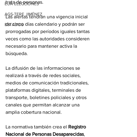
trata de personas.
EUA ELECCIONES
AGS-TERE JIMÉNEZ
Las alertas tendrán una vigencia inicial 
de cinco días calendario y podrán ser 
ESTADOS
prorrogadas por períodos iguales tantas 
veces como las autoridades consideren 
necesario para mantener activa la 
búsqueda.
La difusión de las informaciones se 
realizará a través de redes sociales, 
medios de comunicación tradicionales, 
plataformas digitales, terminales de 
transporte, boletines policiales y otros 
canales que permitan alcanzar una 
amplia cobertura nacional.
La normativa también crea el 
Registro 
Nacional de Personas Desaparecidas
, 