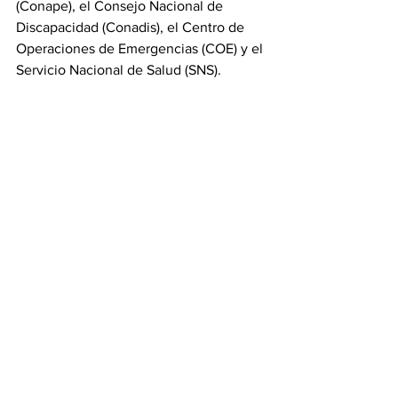
(Conape), el Consejo Nacional de 
Discapacidad (Conadis), el Centro de 
Operaciones de Emergencias (COE) y el 
Servicio Nacional de Salud (SNS).
La ley también contempla sanciones 
para los funcionarios y servidores 
públicos que incumplan los 
procedimientos establecidos.
Aquellos que, teniendo conocimiento 
de un caso de desaparición, omitan 
reportarlo, retrasen las acciones 
correspondientes u obstaculicen la 
aplicación de los protocolos podrán ser 
sancionados por faltas graves conforme 
a la Ley 41-08 de Función Pública, sin 
perjuicio de las responsabilidades 
civiles o penales que puedan derivarse 