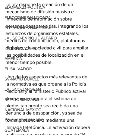
La ley dispone la creación de un 
EDOMEX23-POLÍTICA
mecanismo de difusión masiva e 
ELECCIONES-NACION24
inmediata de información sobre 
personas desaparecidas, integrando los 
ELECCIONES-NACION24
esfuerzos de organismos estatales, 
JALISCO-ENRIQUE ALFARO
medios de comunicación, plataformas 
digitales y la sociedad civil para ampliar 
INTERNACIONAL
las posibilidades de localización en el 
AMÉRICA
menor tiempo posible.
EL SALVADOR
Uno de los aspectos más relevantes de 
SV-NAYIB BUKELE
la normativa es que ordena a la Policía 
JALISCO-ZAPOPAN
Nacional y al Ministerio Público activar 
de manera conjunta el sistema de 
REP DOMINICANA
alertas tan pronto sea recibida una 
NACIONAL MÉXICO
denuncia de desaparición, ya sea de 
forma presencial o mediante una 
RD-DAVID COLLADO
llamada telefónica. La activación deberá 
GUATEMALA
realizarse en un plazo no mayor de 24 