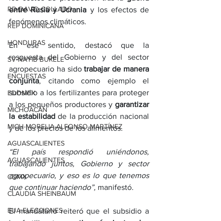
RD-DAVID COLLADO
entre Rusia y Ucrania
 y los efectos de 
fenómenos climáticos.
REP DOMINICANA
HONDURAS
En ese sentido, destacó que la 
respuesta del Gobierno y del sector 
SV-NAYIB BUKELE
agropecuario ha sido 
trabajar de manera 
ENCUESTAS
conjunta
, citando como ejemplo el 
subsidio a los fertilizantes para proteger 
EDOMEX
a los pequeños productores y 
garantizar 
MICHOACÁN
la estabilidad
 de la producción nacional 
MICH-MORELIA-ALFONSO MARTÍNEZ
y de los precios de los alimentos.
AGUASCALIENTES
“El país respondió uniéndonos, 
AGUASCALIENTES
trabajando juntos, Gobierno y sector 
agropecuario, y eso es lo que tenemos 
CDMX
que continuar haciendo”,
 manifestó.
CLAUDIA SHEINBAUM
EUA ELECCIONES
El mandatario reiteró que el subsidio a 