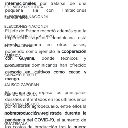
internacionales
 por tratarse de una 
EDOMEX23-POLÍTICA
pequeña isla con limitaciones 
ELECCIONES-NACION24
territoriales.
ELECCIONES-NACION24
El jefe de Estado recordó además que la 
JALISCO-ENRIQUE ALFARO
experiencia agrícola dominicana está 
siendo valorada en otros países, 
INTERNACIONAL
poniendo como ejemplo la 
cooperación 
AMÉRICA
con Guyana
, donde técnicos y 
productores dominicanos han ofrecido 
EL SALVADOR
asesoría en cultivos como cacao y 
SV-NAYIB BUKELE
mango.
JALISCO-ZAPOPAN
El gobernante repasó los principales 
REP DOMINICANA
desafíos enfrentados en los últimos años 
NACIONAL MÉXICO
por el sector agropecuario, entre ellos la 
sobreproducción registrada durante la 
RD-DAVID COLLADO
pandemia del COVID-19
, el aumento de 
GUATEMALA
los costos de producción tras la 
guerra 