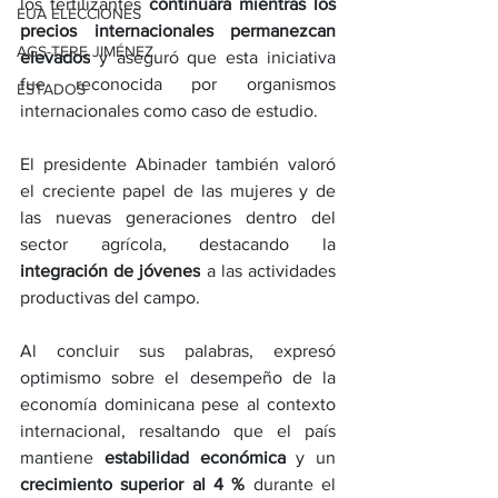
los fertilizantes 
continuará mientras los 
EUA ELECCIONES
precios internacionales permanezcan 
AGS-TERE JIMÉNEZ
elevados
 y aseguró que esta iniciativa 
fue reconocida por organismos 
ESTADOS
internacionales como caso de estudio.
El presidente Abinader también valoró 
el creciente papel de las mujeres y de 
las nuevas generaciones dentro del 
sector agrícola, destacando la 
integración de jóvenes
 a las actividades 
productivas del campo.
Al concluir sus palabras, expresó 
optimismo sobre el desempeño de la 
economía dominicana pese al contexto 
internacional, resaltando que el país 
mantiene 
estabilidad económica
 y un 
crecimiento superior al 4 %
 durante el 