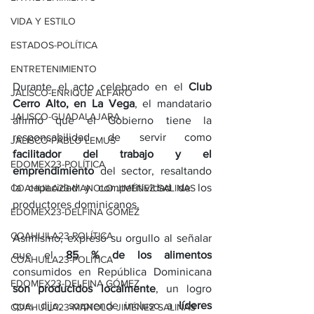
VIDA Y ESTILO
ESTADOS-POLÍTICA
ENTRETENIMIENTO
Durante el acto celebrado en el 
Club 
JALISCO-ENRIQUE ALFARO
Cerro Alto, en La Vega
, el mandatario 
JALISCO-GUADALAJARA
afirmó que el Gobierno tiene la 
responsabilidad de servir como 
JALISCO-PABLO LEMUS
facilitador del trabajo y el 
EDOMEX23-POLÍTICA
emprendimiento
 del sector, resaltando 
la capacidad y competitividad de los 
COAHUILA23-MANOLO JIMÉNEZ SALINAS
productores dominicanos.
EDOMEX23-DELFINA GÓMEZ
COAHUILA23-POLÍTICA
Asimismo, expresó su orgullo al señalar 
que el 
85 % de los alimentos
COAHUILA23-POLÍTICA
consumidos en República Dominicana 
EDOMEX23-DELFINA GÓMEZ
son producidos localmente
, un logro 
que, dijo, sorprende incluso a 
líderes 
COAHUILA23-MANOLO JIMÉNEZ SALINAS