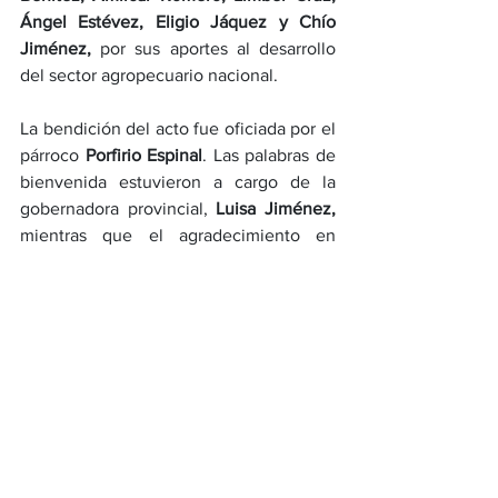
Ángel Estévez, Eligio Jáquez y Chío 
Jiménez,
 por sus aportes al desarrollo 
del sector agropecuario nacional.
La bendición del acto fue oficiada por el 
párroco 
Porfirio Espinal
. Las palabras de 
bienvenida estuvieron a cargo de la 
gobernadora provincial, 
Luisa Jiménez,
mientras que el agradecimiento en 
representación de las mujeres 
reconocidas fue pronunciado por la 
productora de leche Minerva Then.
Mujeres homenajeadas
Las homenajeadas fueron 
Aquilina 
González Ortiz
, productora de cacao de 
Hato Mayor; 
Minerva Then
, productora 