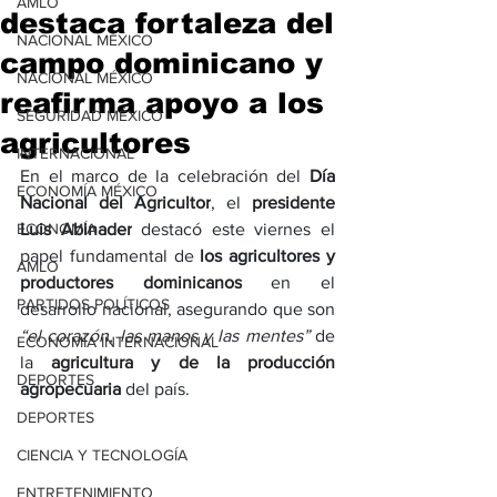
AMLO
destaca fortaleza del
NACIONAL MÉXICO
campo dominicano y
NACIONAL MÉXICO
reafirma apoyo a los
SEGURIDAD MÉXICO
agricultores
INTERNACIONAL
En el marco de la celebración del 
Día 
ECONOMÍA MÉXICO
Nacional del Agricultor
, el 
presidente 
ECONOMÍA
Luis Abinader
 destacó este viernes el 
papel fundamental de 
los agricultores y 
AMLO
productores dominicanos
 en el 
PARTIDOS POLÍTICOS
desarrollo nacional, asegurando que son 
“el corazón, las manos y las mentes” 
de 
ECONOMÍA INTERNACIONAL
la 
agricultura y de la producción 
DEPORTES
agropecuaria
 del país.
DEPORTES
CIENCIA Y TECNOLOGÍA
ENTRETENIMIENTO