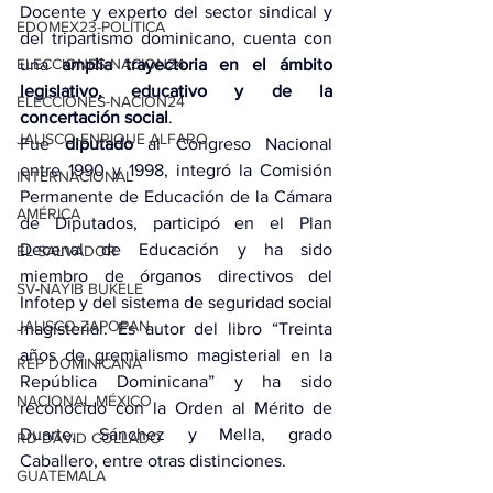
Docente y experto del sector sindical y 
EDOMEX23-POLÍTICA
del tripartismo dominicano, cuenta con 
una 
amplia trayectoria en el ámbito 
ELECCIONES-NACION24
legislativo, educativo y de la 
ELECCIONES-NACION24
concertación social
. 
JALISCO-ENRIQUE ALFARO
Fue 
diputado
 al Congreso Nacional 
entre 1990 y 1998, integró la Comisión 
INTERNACIONAL
Permanente de Educación de la Cámara 
AMÉRICA
de Diputados, participó en el Plan 
Decenal de Educación y ha sido 
EL SALVADOR
miembro de órganos directivos del 
SV-NAYIB BUKELE
Infotep y del sistema de seguridad social 
JALISCO-ZAPOPAN
magisterial. Es autor del libro “Treinta 
años de gremialismo magisterial en la 
REP DOMINICANA
República Dominicana” y ha sido 
NACIONAL MÉXICO
reconocido con la Orden al Mérito de 
Duarte, Sánchez y Mella, grado 
RD-DAVID COLLADO
Caballero, entre otras distinciones.
GUATEMALA