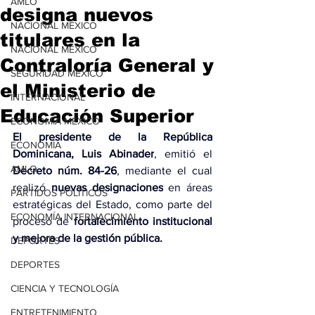
AMLO
designa nuevos
NACIONAL MÉXICO
titulares en la
NACIONAL MÉXICO
Contraloría General y
SEGURIDAD MÉXICO
el Ministerio de
INTERNACIONAL
Educación Superior
ECONOMÍA MÉXICO
El presidente de la República 
ECONOMÍA
Dominicana, Luis Abinader
, emitió el 
AMLO
Decreto núm. 84-26
, mediante el cual 
realizó 
nuevas designaciones
 en áreas 
PARTIDOS POLÍTICOS
estratégicas del Estado, como parte del 
ECONOMÍA INTERNACIONAL
proceso de 
fortalecimiento institucional 
y mejora de la gestión pública.
DEPORTES
DEPORTES
CIENCIA Y TECNOLOGÍA
ENTRETENIMIENTO