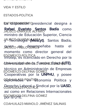
VIDA Y ESTILO
ESTADOS-POLÍTICA
La disposición presidencial designa a 
ENTRETENIMIENTO
Rafael Evaristo Santos Badía 
como 
JALISCO-ENRIQUE ALFARO
ministro de Educación Superior, Ciencia 
JALISCO-GUADALAJARA
y Tecnología 
(Mescyt)
. Santos Badía, 
quien se desempeñaba hasta el 
JALISCO-PABLO LEMUS
momento como director general del 
EDOMEX23-POLÍTICA
Infotep, es licenciado en Derecho por la 
Universidad de la Tercera Edad 
(UTE)
, 
COAHUILA23-MANOLO JIMÉNEZ SALINAS
técnico en Administración de Empresas 
EDOMEX23-DELFINA GÓMEZ
Cooperativas por la 
UNPHU
, y posee 
COAHUILA23-POLÍTICA
diplomados en Economía Política y 
Derecho Laboral y Sindical por la 
UASD
, 
COAHUILA23-POLÍTICA
así como en Relaciones Internacionales 
EDOMEX23-DELFINA GÓMEZ
por la UTE.
COAHUILA23-MANOLO JIMÉNEZ SALINAS