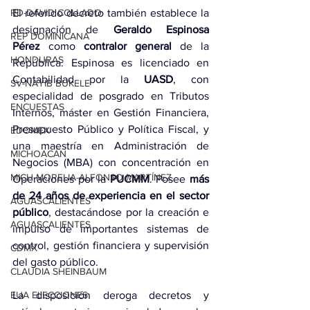
El referido decreto también establece la 
RD-DAVID COLLADO
designación de 
Geraldo Espinosa 
REP DOMINICANA
Pérez
 como 
contralor general
 de la 
HONDURAS
República. Espinosa es licenciado en 
Contabilidad por la 
UASD
, con 
SV-NAYIB BUKELE
especialidad de posgrado en Tributos 
ENCUESTAS
Internos, máster en Gestión Financiera, 
Presupuesto Público y Política Fiscal, y 
EDOMEX
una maestría en Administración de 
MICHOACÁN
Negocios (MBA) con concentración en 
MICH-MORELIA-ALFONSO MARTÍNEZ
Operaciones por la 
PUCMM
. Posee 
más 
de 24 años de experiencia en el sector 
AGUASCALIENTES
público
, destacándose por la creación e 
AGUASCALIENTES
impulso de importantes sistemas de 
control, gestión financiera y supervisión 
CDMX
del gasto público.
CLAUDIA SHEINBAUM
La disposición deroga decretos y 
EUA ELECCIONES