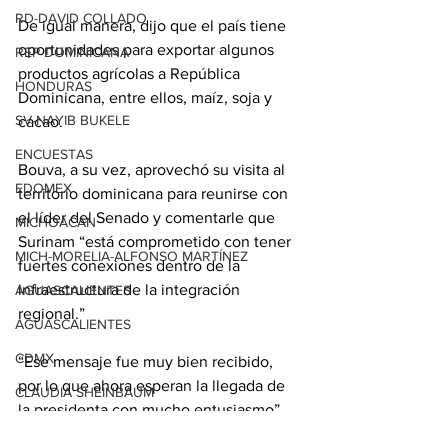
RD-DAVID COLLADO
De igual manera, dijo que el país tiene 
oportunidades para exportar algunos 
REP DOMINICANA
productos agrícolas a República 
HONDURAS
Dominicana, entre ellos, maíz, soja y 
SV-NAYIB BUKELE
cacao.
ENCUESTAS
Bouva, a su vez, aprovechó su visita al 
EDOMEX
territorio dominicana para reunirse con 
el líder del Senado y comentarle que 
MICHOACÁN
Surinam “está comprometido con tener 
MICH-MORELIA-ALFONSO MARTÍNEZ
fuertes conexiones dentro de la 
infraestructura de la integración 
AGUASCALIENTES
regional.”
AGUASCALIENTES
CDMX
“Ese mensaje fue muy bien recibido, 
por lo que ahora esperan la llegada de 
CLAUDIA SHEINBAUM
la presidenta con mucho entusiasmo”, 
EUA ELECCIONES
resaltó.