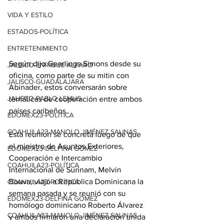
VIDA Y ESTILO
ESTADOS-POLÍTICA
ENTRETENIMIENTO
Según dijo Geerlings-Simons desde su 
JALISCO-ENRIQUE ALFARO
oficina, como parte de su mitin con 
JALISCO-GUADALAJARA
Abinader, estos conversarán sobre 
JALISCO-PABLO LEMUS
temáticas de cooperación entre ambos 
países caribeños.
EDOMEX23-POLÍTICA
COAHUILA23-MANOLO JIMÉNEZ SALINAS
Esta reunión se concreta luego de que 
el ministro de Asuntos Exteriores, 
EDOMEX23-DELFINA GÓMEZ
Cooperación e Intercambio 
COAHUILA23-POLÍTICA
Internacional de Surinam, Melvin 
Bouva, viajó a República Dominicana la 
COAHUILA23-POLÍTICA
semana pasada y se reunió con su 
EDOMEX23-DELFINA GÓMEZ
homólogo dominicano Roberto Álvarez 
COAHUILA23-MANOLO JIMÉNEZ SALINAS
y ambos firmaron una declaración unida 