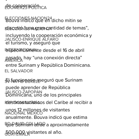
de cooperación.
EDOMEX23-POLÍTICA
ELECCIONES-NACION24
Bouva indicó que en dicho mitin se 
discutió “una gran cantidad de temas”, 
ELECCIONES-NACION24
incluyendo la cooperación económica y 
JALISCO-ENRIQUE ALFARO
el turismo, y aseguró que 
INTERNACIONAL
específicamente desde el 16 de abril 
pasado, hay “una conexión directa” 
AMÉRICA
entre Surinam y República Dominicana.
EL SALVADOR
El funcionario aseguró que Surinam 
SV-NAYIB BUKELE
puede aprender de República 
JALISCO-ZAPOPAN
Dominicana, uno de los principales 
destinos turísticos del Caribe al recibir a 
REP DOMINICANA
unos 12 millones de visitantes 
NACIONAL MÉXICO
anualmente. Bouva indicó que estima 
RD-DAVID COLLADO
que Surinam atrae a aproximadamente 
500,000 visitantes al año.
GUATEMALA