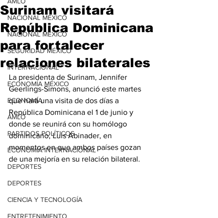
AMLO
Surinam visitará
NACIONAL MÉXICO
República Dominicana
NACIONAL MÉXICO
para fortalecer
SEGURIDAD MÉXICO
relaciones bilaterales
INTERNACIONAL
La presidenta de Surinam, Jennifer 
ECONOMÍA MÉXICO
Geerlings-Simons, anunció este martes 
ECONOMÍA
que hará una visita de dos días a 
República Dominicana el 1 de junio y 
AMLO
donde se reunirá con su homólogo 
PARTIDOS POLÍTICOS
dominicano, Luis Abinader, en 
momentos en que ambos países gozan 
ECONOMÍA INTERNACIONAL
de una mejoría en su relación bilateral.
DEPORTES
DEPORTES
CIENCIA Y TECNOLOGÍA
ENTRETENIMIENTO