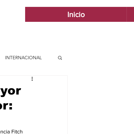
Inicio
INTERNACIONAL
 INTERNACIONAL
ayor
r:
 Y ESTILO
GUADALAJARA
ncia Fitch 