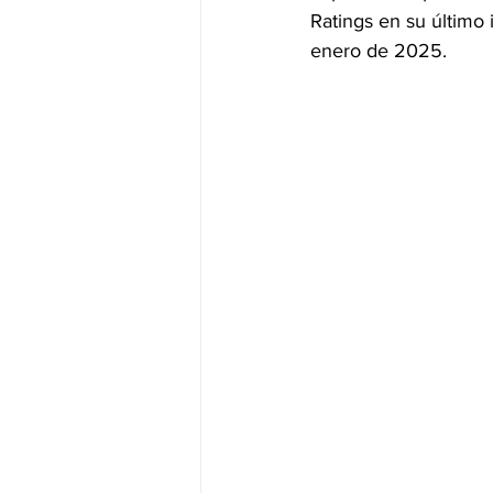
Ratings en su último 
enero de 2025.
JALISCO-PABLO LEMUS
ED
EDOMEX23-DELFINA GÓMEZ
EDOMEX23-DELFINA GÓMEZ
ELECCIONES-NACION24