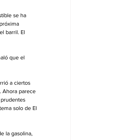
tible se ha 
 próxima 
 barril. El 
aló que el 
ió a ciertos 
n. Ahora parece 
 prudentes 
tema solo de El 
e la gasolina, 