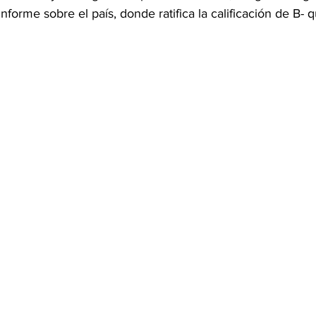
informe sobre el país, donde ratifica la calificación de B- 
OMEX23-POLÍTICA
COAHUILA23-MANOLO JIMÉNEZ SALI
COAHUILA23-POLÍTICA
COAHUILA23-POLÍTICA
COAHUILA23-MANOLO JIMÉNEZ SALINAS
EDOMEX23-P
ELECCIONES-NACION24