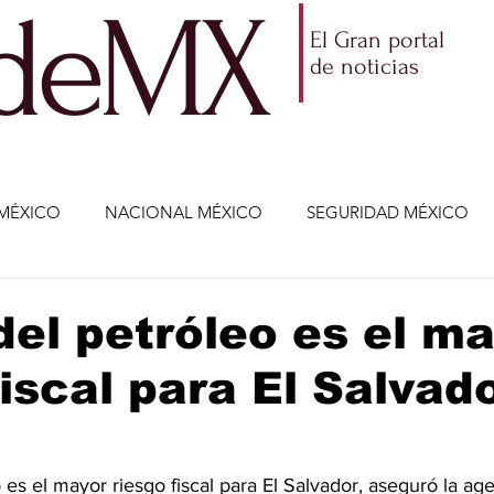
ldeMX
El Gran portal
de noticias
MÉXICO
NACIONAL MÉXICO
SEGURIDAD MÉXICO
NOMÍA
AMLO
PARTIDOS POLÍTICOS
ECONOMÍA
del petróleo es el m
fiscal para El Salvado
CIENCIA Y TECNOLOGÍA
ENTRETENIMIENTO
VIDA
ETENIMIENTO
JALISCO-ENRIQUE ALFARO
JALISCO-
o es el mayor riesgo fiscal para El Salvador, aseguró la age