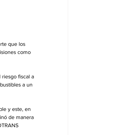
rte que los 
cisiones como 
riesgo fiscal a 
bustibles a un 
le y este, en 
minó de manera 
 COTRANS 