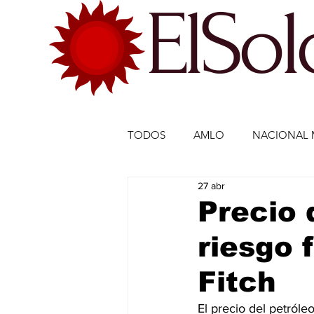
ElSo
TODOS
AMLO
NACIONAL 
27 abr
ECONOMÍA MÉXICO
ECO
Precio 
riesgo 
DEPORTES
DEPORTES
Fitch
ESTADOS-POLÍTICA
ENTR
El precio del petróle