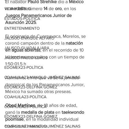
El nadador 
Paulo Strehlke
 dio a 
México
la 
medalla
 número 
14
 de 
oro
, en los 
VIDA Y ESTILO
Juegos Panamericanos Junior de 
ESTADOS-POLÍTICA
Asunción 2025
.
ENTRETENIMIENTO
El originario de Cuernavaca, Morelos, se 
JALISCO-ENRIQUE ALFARO
coronó campeón dentro de la
 natación 
JALISCO-GUADALAJARA
en aguas abiertas
, en el recorrido de 10 
kilómetros masculino con un tiempo de 
JALISCO-PABLO LEMUS
1:50:01.5 h
EDOMEX23-POLÍTICA
COAHUILA23-MANOLO JIMÉNEZ SALINAS
Asimismo, en lo que va de la jornada 
dominical de los Panamericanos Junior, 
EDOMEX23-DELFINA GÓMEZ
México ha sumado otras preseas.
COAHUILA23-POLÍTICA
Obed Martínez
, de 18 años de edad, 
COAHUILA23-POLÍTICA
ganó la 
medalla de plata
 en 
taekwondo 
EDOMEX23-DELFINA GÓMEZ
poomsae
, en la modalidad individual 
tradicional masculina.
COAHUILA23-MANOLO JIMÉNEZ SALINAS