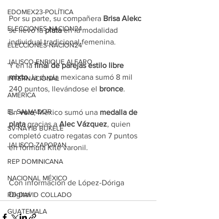
EDOMEX23-POLÍTICA
Por su parte, su compañera 
Brisa Alekc
ELECCIONES-NACION24
se llevó la 
plata
 en la modalidad 
individual tradicional femenina.
ELECCIONES-NACION24
JALISCO-ENRIQUE ALFARO
Y en la 
final de parejas estilo libre 
mixto
, la dupla mexicana sumó 8 mil 
INTERNACIONAL
240 puntos, llevándose el 
bronce
.
AMÉRICA
EL SALVADOR
En 
vela
, México sumó una 
medalla de 
plata
 gracias a 
Alec Vázquez
, quien 
SV-NAYIB BUKELE
completó cuatro regatas con 7 puntos 
JALISCO-ZAPOPAN
en fórmula Kite varonil.
REP DOMINICANA
NACIONAL MÉXICO
Con información de López-Dóriga 
Digital
RD-DAVID COLLADO
GUATEMALA