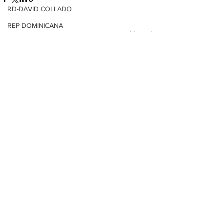
RD-DAVID COLLADO
REP DOMINICANA
Ver todo
Entradas relacionadas
HONDURAS
SV-NAYIB BUKELE
ENCUESTAS
EDOMEX
MICHOACÁN
MICH-MORELIA-ALFONSO MARTÍNEZ
AGUASCALIENTES
AGUASCALIENTES
CDMX
CLAUDIA SHEINBAUM
EUA ELECCIONES
Comentarios