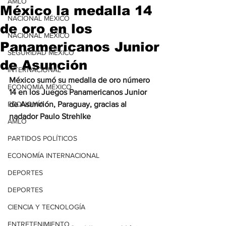
AMLO
México la medalla 14
NACIONAL MÉXICO
de oro en los
NACIONAL MÉXICO
Panamericanos Junior
SEGURIDAD MÉXICO
de Asunción
INTERNACIONAL
México sumó su medalla de oro número 
ECONOMÍA MÉXICO
14 en los Juegos Panamericanos Junior 
ECONOMÍA
de Asunción, Paraguay, gracias al 
nadador Paulo Strehlke
AMLO
PARTIDOS POLÍTICOS
ECONOMÍA INTERNACIONAL
DEPORTES
DEPORTES
CIENCIA Y TECNOLOGÍA
ENTRETENIMIENTO