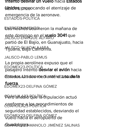
intentó desviar un vuelo
 hacia 
Estados
Unidos
, provocando el aterrizaje de 
VIDA Y ESTILO
emergencia de la aeronave.
ESTADOS-POLÍTICA
ENTRETENIMIENTO
Los hechos ocurrieron la mañana de 
este domingo en el 
vuelo 3041
 que 
JALISCO-ENRIQUE ALFARO
partió de El Bajío, en Guanajuato, hacia 
JALISCO-GUADALAJARA
Tijuana, Baja California.
JALISCO-PABLO LEMUS
La propia aerolínea expuso que el 
EDOMEX23-POLÍTICA
pasajero intentó 
desviar el avión
 hacia 
Estados Unidos mediante el
 uso de la 
COAHUILA23-MANOLO JIMÉNEZ SALINAS
fuerza
.
EDOMEX23-DELFINA GÓMEZ
COAHUILA23-POLÍTICA
Pero añadió que la tripulación actuó 
conforme a los procedimientos de 
COAHUILA23-POLÍTICA
seguridad establecidos, desviando el 
EDOMEX23-DELFINA GÓMEZ
vuelo hacia el aeropuerto de 
Guadalajara.
COAHUILA23-MANOLO JIMÉNEZ SALINAS