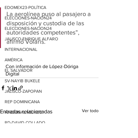
EDOMEX23-POLÍTICA
La aerolínea puso al pasajero a 
ELECCIONES-NACION24
disposición y custodia de las 
ELECCIONES-NACION24
autoridades competentes”, 
JALISCO-ENRIQUE ALFARO
afirmó Volaris.
INTERNACIONAL
AMÉRICA
Con información de López-Dóriga 
EL SALVADOR
Digital
SV-NAYIB BUKELE
JALISCO-ZAPOPAN
REP DOMINICANA
Ver todo
Entradas relacionadas
NACIONAL MÉXICO
RD-DAVID COLLADO
GUATEMALA