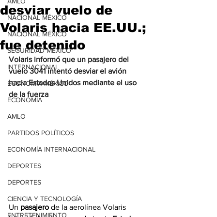
AMLO
desviar vuelo de
NACIONAL MÉXICO
Volaris hacia EE.UU.;
NACIONAL MÉXICO
fue detenido
SEGURIDAD MÉXICO
Volaris informó que un pasajero del 
INTERNACIONAL
vuelo 3041 intentó desviar el avión 
hacia Estados Unidos mediante el uso 
ECONOMÍA MÉXICO
de la fuerza
ECONOMÍA
AMLO
PARTIDOS POLÍTICOS
ECONOMÍA INTERNACIONAL
DEPORTES
DEPORTES
CIENCIA Y TECNOLOGÍA
Un 
pasajero
 de la aerolínea Volaris 
ENTRETENIMIENTO