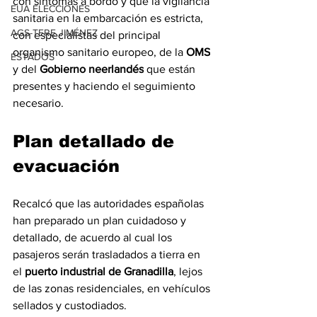
con síntomas a bordo y que la vigilancia 
EUA ELECCIONES
sanitaria en la embarcación es estricta, 
AGS-TERE JIMÉNEZ
con especialistas del principal 
organismo sanitario europeo, de la 
OMS
ESTADOS
y del 
Gobierno neerlandés
 que están 
presentes y haciendo el seguimiento 
necesario.
Plan detallado de 
evacuación
Recalcó que las autoridades españolas 
han preparado un plan cuidadoso y 
detallado, de acuerdo al cual los 
pasajeros serán trasladados a tierra en 
el 
puerto industrial de Granadilla
, lejos 
de las zonas residenciales, en vehículos 
sellados y custodiados.