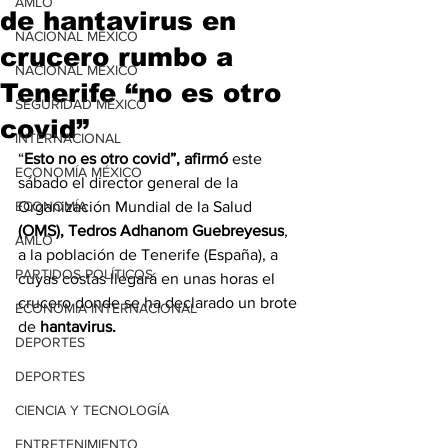
AMLO
de hantavirus en
NACIONAL MÉXICO
crucero rumbo a
NACIONAL MÉXICO
Tenerife “no es otro
SEGURIDAD MÉXICO
covid”
INTERNACIONAL
“
Esto no es otro covid”, afirmó
 este 
ECONOMÍA MÉXICO
sábado el director general de la 
ECONOMÍA
Organización Mundial de la Salud 
(OMS),
Tedros Adhanom Guebreyesus
, 
AMLO
a la población de Tenerife (España), a 
PARTIDOS POLÍTICOS
cuyas costas llegará en unas horas el 
crucero donde se ha declarado un brote 
ECONOMÍA INTERNACIONAL
de 
hantavirus.
DEPORTES
DEPORTES
CIENCIA Y TECNOLOGÍA
ENTRETENIMIENTO