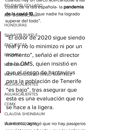
RD-DAVID COLLADO
costas de la isla española- la 
pandemia 
de la covid-19
, “que nadie ha logrado 
REP DOMINICANA
superar del todo”.
HONDURAS
SV-NAYIB BUKELE
“El dolor de 2020 sigue siendo 
ENCUESTAS
real y no lo minimizo ni por un 
momento”, señaló el director 
EDOMEX
de la OMS, quien insistió en 
MICHOACÁN
que el riesgo de hantavirus 
MICH-MORELIA-ALFONSO MARTÍNEZ
para la población de Tenerife 
AGUASCALIENTES
“es bajo”, tras asegurar que 
AGUASCALIENTES
esta es una evaluación que no 
CDMX
se hace a la ligera.
CLAUDIA SHEINBAUM
Asimismo, agregó que no hay pasajeros 
EUA ELECCIONES