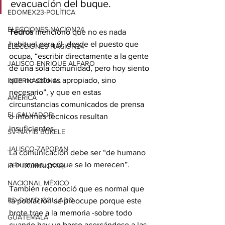
evacuación del buque.
EDOMEX23-POLÍTICA
ELECCIONES-NACION24
Tedros
 mencionó que no es nada 
habitual para él, desde el puesto que 
ELECCIONES-NACION24
ocupa, “escribir directamente a la gente 
JALISCO-ENRIQUE ALFARO
de una sola comunidad, pero hoy siento 
que no solo es apropiado, sino 
INTERNACIONAL
necesario”, y que en estas 
AMÉRICA
circunstancias comunicados de prensa 
EL SALVADOR
o informes técnicos resultan 
insuficientes.
SV-NAYIB BUKELE
JALISCO-ZAPOPAN
La comunicación debe ser “de humano 
a humano, porque se lo merecen”.
REP DOMINICANA
NACIONAL MÉXICO
También reconoció que es normal que 
RD-DAVID COLLADO
la población se preocupe porque este 
brote trae a la memoria -sobre todo 
GUATEMALA
cuando hay un barco acercándose a las 