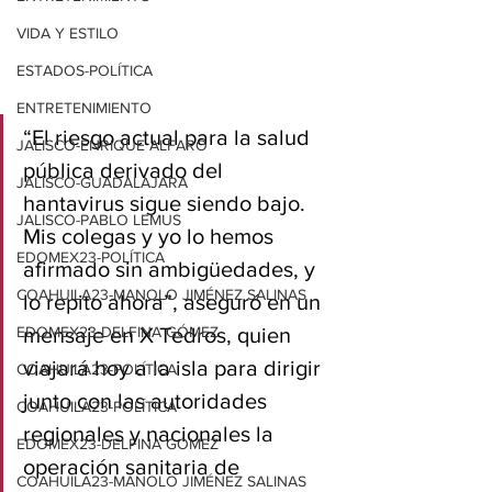
VIDA Y ESTILO
ESTADOS-POLÍTICA
ENTRETENIMIENTO
“El riesgo actual para la salud 
JALISCO-ENRIQUE ALFARO
pública derivado del 
JALISCO-GUADALAJARA
hantavirus sigue siendo bajo. 
JALISCO-PABLO LEMUS
Mis colegas y yo lo hemos 
EDOMEX23-POLÍTICA
afirmado sin ambigüedades, y 
COAHUILA23-MANOLO JIMÉNEZ SALINAS
lo repito ahora”, aseguró en un 
EDOMEX23-DELFINA GÓMEZ
mensaje en X Tedros, quien 
viajará hoy a la isla para dirigir 
COAHUILA23-POLÍTICA
junto con las autoridades 
COAHUILA23-POLÍTICA
regionales y nacionales la 
EDOMEX23-DELFINA GÓMEZ
operación sanitaria de 
COAHUILA23-MANOLO JIMÉNEZ SALINAS