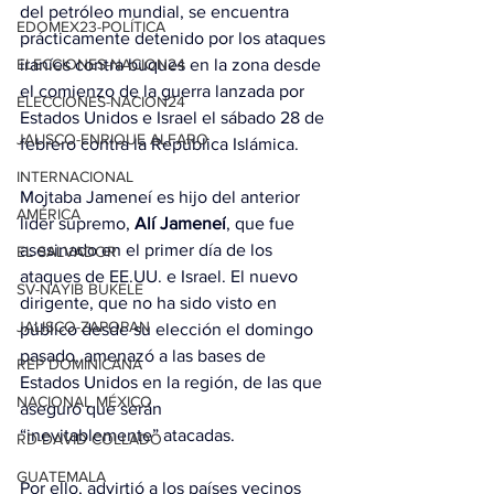
del petróleo mundial, se encuentra 
EDOMEX23-POLÍTICA
prácticamente detenido por los ataques 
ELECCIONES-NACION24
iraníes contra buques en la zona desde 
el comienzo de la guerra lanzada por 
ELECCIONES-NACION24
Estados Unidos e Israel el sábado 28 de 
JALISCO-ENRIQUE ALFARO
febrero contra la República Islámica.
INTERNACIONAL
Mojtaba Jameneí es hijo del anterior 
AMÉRICA
líder supremo, 
Alí Jameneí
, que fue 
asesinado en el primer día de los 
EL SALVADOR
ataques de EE.UU. e Israel. El nuevo 
SV-NAYIB BUKELE
dirigente, que no ha sido visto en 
JALISCO-ZAPOPAN
público desde su elección el domingo 
pasado, amenazó a las bases de 
REP DOMINICANA
Estados Unidos en la región, de las que 
NACIONAL MÉXICO
aseguró que serán 
“inevitablemente” atacadas.
RD-DAVID COLLADO
GUATEMALA
Por ello, advirtió a los países vecinos 