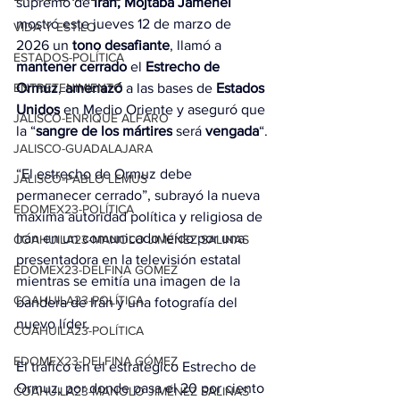
supremo de 
Irán, Mojtaba Jameneí
mostró este jueves 12 de marzo de 
VIDA Y ESTILO
2026 un 
tono desafiante
, llamó a 
ESTADOS-POLÍTICA
mantener cerrado
 el 
Estrecho de 
ENTRETENIMIENTO
Ormuz
, 
amenazó
 a las bases de 
Estados 
Unidos
 en Medio Oriente y aseguró que 
JALISCO-ENRIQUE ALFARO
la “
sangre de los mártires
 será 
vengada
“.
JALISCO-GUADALAJARA
“El estrecho de Ormuz debe 
JALISCO-PABLO LEMUS
permanecer cerrado”, subrayó la nueva 
EDOMEX23-POLÍTICA
máxima autoridad política y religiosa de 
Irán en un comunicado leído por una 
COAHUILA23-MANOLO JIMÉNEZ SALINAS
presentadora en la televisión estatal 
EDOMEX23-DELFINA GÓMEZ
mientras se emitía una imagen de la 
COAHUILA23-POLÍTICA
bandera de Irán y una fotografía del 
nuevo líder.
COAHUILA23-POLÍTICA
EDOMEX23-DELFINA GÓMEZ
El tráfico en el estratégico Estrecho de 
Ormuz, por donde pasa el 20 por ciento 
COAHUILA23-MANOLO JIMÉNEZ SALINAS