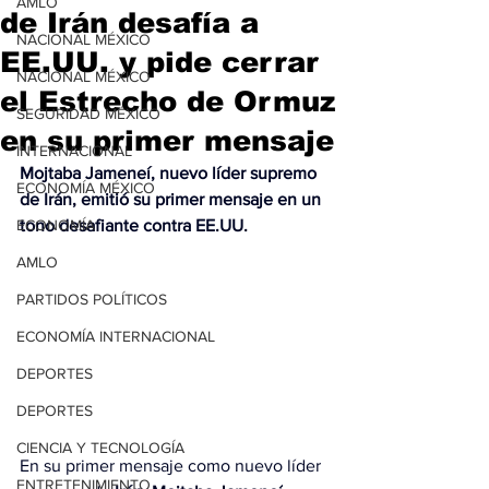
AMLO
de Irán desafía a
NACIONAL MÉXICO
EE.UU. y pide cerrar
NACIONAL MÉXICO
el Estrecho de Ormuz
SEGURIDAD MÉXICO
en su primer mensaje
INTERNACIONAL
Mojtaba Jameneí, nuevo líder supremo 
ECONOMÍA MÉXICO
de Irán, emitió su primer mensaje en un 
ECONOMÍA
tono desafiante contra EE.UU.
AMLO
PARTIDOS POLÍTICOS
ECONOMÍA INTERNACIONAL
DEPORTES
DEPORTES
CIENCIA Y TECNOLOGÍA
En su primer mensaje como nuevo líder 
ENTRETENIMIENTO