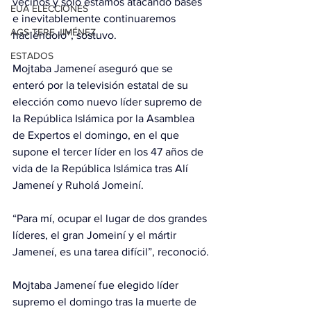
vecinos y solo estamos atacando bases 
EUA ELECCIONES
e inevitablemente continuaremos 
AGS-TERE JIMÉNEZ
haciéndolo”, sostuvo.
ESTADOS
Mojtaba Jameneí aseguró que se 
enteró por la televisión estatal de su 
elección como nuevo líder supremo de 
la República Islámica por la Asamblea 
de Expertos el domingo, en el que 
supone el tercer líder en los 47 años de 
vida de la República Islámica tras Alí 
Jameneí y Ruholá Jomeiní.
“Para mí, ocupar el lugar de dos grandes 
líderes, el gran Jomeiní y el mártir 
Jameneí, es una tarea difícil”, reconoció.
Mojtaba Jameneí fue elegido líder 
supremo el domingo tras la muerte de 