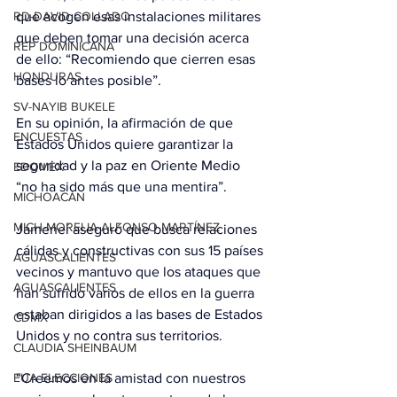
RD-DAVID COLLADO
que acogen esas instalaciones militares 
que deben tomar una decisión acerca 
REP DOMINICANA
de ello: “Recomiendo que cierren esas 
HONDURAS
bases lo antes posible”.
SV-NAYIB BUKELE
En su opinión, la afirmación de que 
ENCUESTAS
Estados Unidos quiere garantizar la 
seguridad y la paz en Oriente Medio 
EDOMEX
“no ha sido más que una mentira”.
MICHOACÁN
MICH-MORELIA-ALFONSO MARTÍNEZ
Jameneí aseguró que busca relaciones 
cálidas y constructivas con sus 15 países 
AGUASCALIENTES
vecinos y mantuvo que los ataques que 
AGUASCALIENTES
han sufrido varios de ellos en la guerra 
estaban dirigidos a las bases de Estados 
CDMX
Unidos y no contra sus territorios.
CLAUDIA SHEINBAUM
EUA ELECCIONES
“Creemos en la amistad con nuestros 