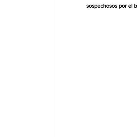
sospechosos por el b
JALISCO-PABLO LEMUS
ED
EDOMEX23-DELFINA GÓMEZ
EDOMEX23-DELFINA GÓMEZ
ELECCIONES-NACION24