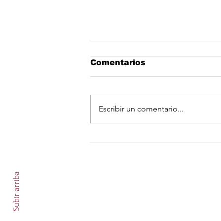
Comentarios
Escribir un comentario...
Arabia Saudita, Turquía
y Pakistán se
Suscríbete a nuestro newslet
comprometen a defensa
mutua ante creciente
Subir arriba
inestabilidad en Medio
Oriente