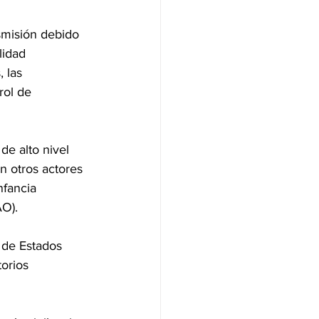
misión debido 
lidad 
 las 
rol de 
e alto nivel 
n otros actores 
nfancia 
AO).
 de Estados 
orios 