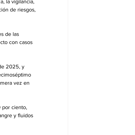
 la vigilancia, 
ción de riesgos, 
s de las 
recto con casos 
 de 2025, y 
decimoséptimo 
imera vez en 
 por ciento, 
ngre y fluidos 