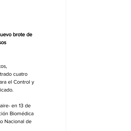
uevo brote de 
sos 
os, 
trado cuatro 
ra el Control y 
icado.
aire- en 13 de 
ación Biomédica 
to Nacional de 