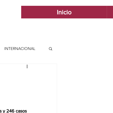
Inicio
INTERNACIONAL
 INTERNACIONAL
 Y ESTILO
GUADALAJARA
s y 246 casos 