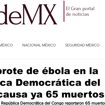
ldeMX
El Gran portal
de noticias
MÉXICO
NACIONAL MÉXICO
SEGURIDAD MÉXICO
NOMÍA
AMLO
PARTIDOS POLÍTICOS
ECONOMÍA
rote de ébola en la
ica Democrática del
CIENCIA Y TECNOLOGÍA
ENTRETENIMIENTO
VIDA
causa ya 65 muertos
ETENIMIENTO
JALISCO-ENRIQUE ALFARO
JALISCO-
a República Democrática del Congo reportaron 65 muerto