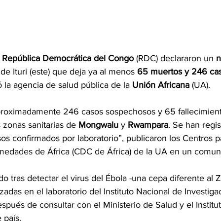
 
República Democrática del Congo
 (RDC) declararon un 
n
 de Ituri (este) que deja ya al menos
 65 muertos y 246 ca
ó la agencia de salud pública de la
 Unión Africana
 (UA).
proximadamente 246 casos sospechosos y 65 fallecimient
 zonas sanitarias de 
Mongwalu
 y 
Rwampara
. Se han regis
os confirmados por laboratorio”, publicaron los Centros pa
medades de África (
CDC de África
) de la UA en un comun
o tras detectar el virus del Ébola -una cepa diferente al Z
zadas en el laboratorio del Instituto Nacional de Investig
spués de consultar con el Ministerio de Salud y el Institu
 país.