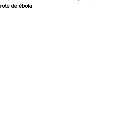
rote de ébola
OMEX23-POLÍTICA
COAHUILA23-MANOLO JIMÉNEZ SALI
COAHUILA23-POLÍTICA
COAHUILA23-POLÍTICA
COAHUILA23-MANOLO JIMÉNEZ SALINAS
EDOMEX23-P
ELECCIONES-NACION24