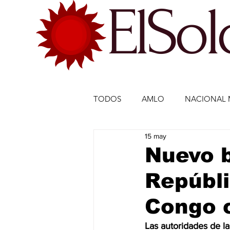
ElSo
TODOS
AMLO
NACIONAL 
15 may
ECONOMÍA MÉXICO
ECO
Nuevo b
Repúbl
DEPORTES
DEPORTES
Congo 
ESTADOS-POLÍTICA
ENTR
Las autoridades de l