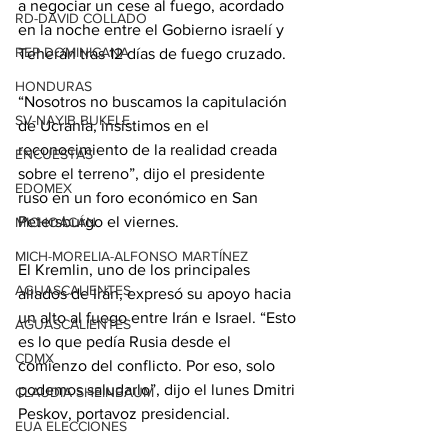
a negociar un 
cese al fuego
, acordado 
RD-DAVID COLLADO
en la noche entre el Gobierno israelí y 
REP DOMINICANA
Teherán tras 12 días de fuego cruzado.
HONDURAS
“Nosotros no buscamos la capitulación 
SV-NAYIB BUKELE
de Ucrania, insistimos en el 
reconocimiento de la realidad creada 
ENCUESTAS
sobre el terreno”, dijo el presidente 
EDOMEX
ruso en un foro económico en San 
Petersburgo el viernes.
MICHOACÁN
MICH-MORELIA-ALFONSO MARTÍNEZ
El Kremlin, uno de los principales 
AGUASCALIENTES
aliados de Irán, expresó su apoyo hacia 
un alto al fuego entre Irán e Israel. “Esto 
AGUASCALIENTES
es lo que pedía Rusia desde el 
CDMX
comienzo del conflicto. Por eso, solo 
podemos saludarlo”, dijo el lunes Dmitri 
CLAUDIA SHEINBAUM
Peskov, portavoz presidencial.
EUA ELECCIONES