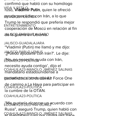
confirmó que habló con su homólogo 
VIDA Y ESTILO
ruso, 
Vladimír Putin
, quien le ofreció 
ayuda para lidiar con Irán, a lo que 
ESTADOS-POLÍTICA
Trump le respondió que prefería mejor 
ENTRETENIMIENTO
cooperación de Moscú en relación al fin 
JALISCO-ENRIQUE ALFARO
de la guerra en Ucrania.
JALISCO-GUADALAJARA
“Vladimír (Putin) me llamó y me dijo: 
JALISCO-PABLO LEMUS
‘¿Puedo ayudarte con Irán?’. Le dije: 
‘No, no necesito ayuda con Irán, 
EDOMEX23-POLÍTICA
necesito ayuda contigo’, dijo el 
COAHUILA23-MANOLO JIMÉNEZ SALINAS
mandatario estadounidense a 
periodistas a bordo del 
Air Force One
EDOMEX23-DELFINA GÓMEZ
de camino a La Haya para participar en 
COAHUILA23-POLÍTICA
la cumbre de la OTAN.
COAHUILA23-POLÍTICA
“Me gustaría alcanzar un acuerdo con 
EDOMEX23-DELFINA GÓMEZ
Rusia”, aseguró Trump, quien habló con 
COAHUILA23-MANOLO JIMÉNEZ SALINAS
el mandatario ruso por última vez hace 