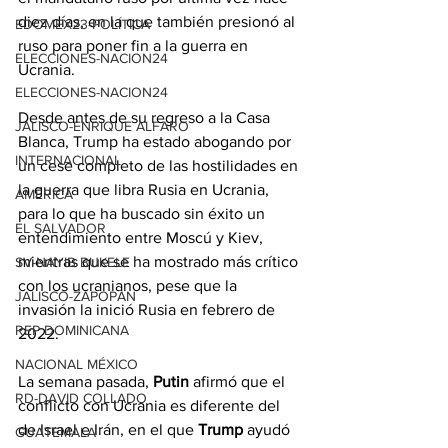
diez días, en la que también presionó al 
EDOMEX23-POLÍTICA
ruso para poner fin a la guerra en 
ELECCIONES-NACION24
Ucrania.
ELECCIONES-NACION24
Desde antes de su regreso a la Casa 
JALISCO-ENRIQUE ALFARO
Blanca, Trump ha estado abogando por 
INTERNACIONAL
un cese completo de las hostilidades en 
la guerra que libra Rusia en Ucrania, 
AMÉRICA
para lo que ha buscado sin éxito un 
EL SALVADOR
entendimiento entre Moscú y Kiev, 
mientras que se ha mostrado más crítico 
SV-NAYIB BUKELE
con los ucranianos, pese que la 
JALISCO-ZAPOPAN
invasión la inició Rusia en febrero de 
REP DOMINICANA
2022.
NACIONAL MÉXICO
La semana pasada, 
Putin
 afirmó que el 
RD-DAVID COLLADO
conflicto con Ucrania es diferente del 
de Israel e Irán, en el que 
Trump
 ayudó 
GUATEMALA