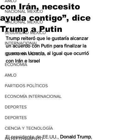
AMLO
con Irán, necesito
NACIONAL MÉXICO
ayuda contigo”, dice
NACIONAL MÉXICO
Trump a Putin
SEGURIDAD MÉXICO
Trump reiteró que le gustaría alcanzar 
INTERNACIONAL
un acuerdo con Putin para finalizar la 
guerra en Ucrania, al igual que ocurrió 
ECONOMÍA MÉXICO
con Irán e Israel
ECONOMÍA
AMLO
PARTIDOS POLÍTICOS
ECONOMÍA INTERNACIONAL
DEPORTES
DEPORTES
CIENCIA Y TECNOLOGÍA
El presidente de EE.UU., 
Donald Trump
, 
ENTRETENIMIENTO