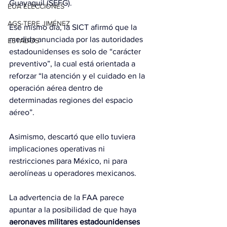
Guayaquil (SEFG).
EUA ELECCIONES
AGS-TERE JIMÉNEZ
Ese mismo día, la SICT afirmó que la 
medida anunciada por las autoridades 
ESTADOS
estadounidenses es solo de “carácter 
preventivo”, la cual está orientada a 
reforzar “la atención y el cuidado en la 
operación aérea dentro de 
determinadas regiones del espacio 
aéreo”.
Asimismo, descartó que ello tuviera 
implicaciones operativas ni 
restricciones para México, ni para 
aerolíneas u operadores mexicanos.
La advertencia de la FAA parece 
apuntar a la posibilidad de que haya 
aeronaves militares estadounidenses