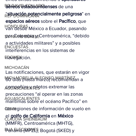
RD-DAVID COLLADO
aéreos estadounidenses
 de una 
“
situación potencialmente peligrosa
” en 
REP DOMINICANA
espacios
aéreos
 sobre el 
Pacífico
, que 
HONDURAS
van desde México a Ecuador, pasando 
por Colombia y Centroamérica, “debido 
SV-NAYIB BUKELE
a actividades militares” y a posibles 
ENCUESTAS
interferencias en los sistemas de 
EDOMEX
navegación.
MICHOACÁN
Las notificaciones, que estarán en vigor 
MICH-MORELIA-ALFONSO MARTÍNEZ
60 días (hasta marzo) recomiendan a 
compañías y pilotos extremar las 
AGUASCALIENTES
precauciones “al operar en las zonas 
AGUASCALIENTES
marítimas sobre el océano Pacífico” en 
las regiones de información de vuelo en 
CDMX
el 
golfo de California
 en 
México
CLAUDIA SHEINBAUM
(MMFR), Centroamérica (MHTG), 
EUA ELECCIONES
Panamá (MPZL), Bogotá (SKED) y 