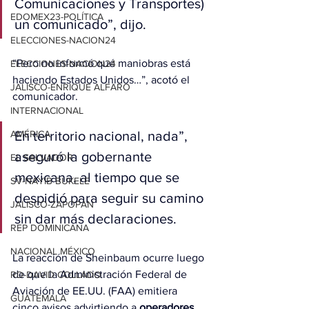
Comunicaciones y Transportes) 
EDOMEX23-POLÍTICA
un comunicado”, dijo.
ELECCIONES-NACION24
“Pero no informó qué maniobras está 
ELECCIONES-NACION24
haciendo Estados Unidos…”, acotó el 
JALISCO-ENRIQUE ALFARO
comunicador.
INTERNACIONAL
AMÉRICA
En territorio nacional, nada”, 
aseguró la gobernante 
EL SALVADOR
mexicana, al tiempo que se 
SV-NAYIB BUKELE
despidió para seguir su camino 
JALISCO-ZAPOPAN
sin dar más declaraciones.
REP DOMINICANA
NACIONAL MÉXICO
La reacción de Sheinbaum ocurre luego 
de que la Administración Federal de 
RD-DAVID COLLADO
Aviación de EE.UU. (FAA) emitiera 
GUATEMALA
cinco avisos advirtiendo a 
operadores 