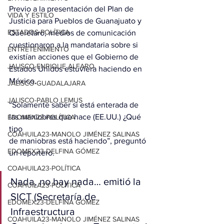
Previo a la presentación del Plan de 
VIDA Y ESTILO
Justicia para Pueblos de Guanajuato y 
ESTADOS-POLÍTICA
Querétaro, medios de comunicación 
cuestionaron a la mandataria sobre si 
ENTRETENIMIENTO
existían acciones que el Gobierno de 
JALISCO-ENRIQUE ALFARO
Estados Unidos estuviera haciendo en 
México.
JALISCO-GUADALAJARA
JALISCO-PABLO LEMUS
“Solamente saber si está enterada de 
las maniobras que hace (EE.UU.) ¿Qué 
EDOMEX23-POLÍTICA
tipo 
COAHUILA23-MANOLO JIMÉNEZ SALINAS
de maniobras está haciendo”, preguntó 
EDOMEX23-DELFINA GÓMEZ
un reportero.
COAHUILA23-POLÍTICA
Nada, no hay nada… emitió la 
COAHUILA23-POLÍTICA
SICT (Secretaría de 
EDOMEX23-DELFINA GÓMEZ
Infraestructura 
COAHUILA23-MANOLO JIMÉNEZ SALINAS