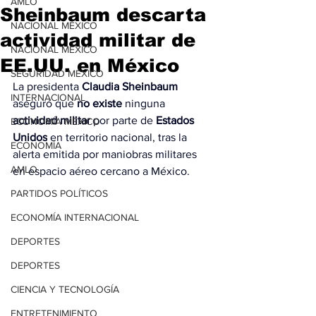
AMLO
Sheinbaum descarta
NACIONAL MÉXICO
actividad militar de
NACIONAL MÉXICO
EE.UU. en México
SEGURIDAD MÉXICO
La presidenta 
Claudia
Sheinbaum
INTERNACIONAL
aseguró que 
no existe
 ninguna 
actividad militar
 por parte de 
Estados 
ECONOMÍA MÉXICO
Unidos
 en territorio nacional, tras la 
ECONOMÍA
alerta emitida por maniobras militares 
AMLO
en espacio aéreo cercano a México.
PARTIDOS POLÍTICOS
ECONOMÍA INTERNACIONAL
DEPORTES
DEPORTES
CIENCIA Y TECNOLOGÍA
ENTRETENIMIENTO