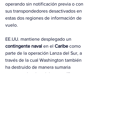
operando sin notificación previa o con 
sus transpondedores desactivados en 
estas dos regiones de información de 
vuelo.
EE.UU. mantiene desplegado un 
contingente naval
 en el 
Caribe
 como 
parte de la operación Lanza del Sur, a 
través de la cual Washington también 
ha destruido de manera sumaria 
supuestas lanchas del narcotráfico que 
navegaban en el Pacífico oriental no 
lejos de las costas colombianas.
Ese mismo contingente fue el que 
apoyó la operación Resolución 
absoluta, mediante la cual el Ejército 
estadounidense apresó el pasado 3 de 
enero al entonces presidente 