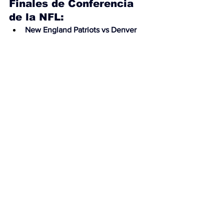
Finales de Conferencia 
de la NFL:
New England Patriots vs Denver 
Broncos
Hora: 14:00 h tiempo del 
Centro de México.
Estadio: Empower Field at Mile 
High.
Transmisión: Canal 5, ESPN, 
Disney+, NFL Game Pass.
Los Angeles Rams vs Seattle 
Seahawks
Hora: 17:30 h tiempo del 
Centro de México.
Estadio: Lumen field.
Transmisión: Canal 5, Fox 
Sports, NFL Game Pass.