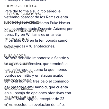
EDOMEX23-POLÍTICA
Para dar forma a su circo aéreo, el 
ELECCIONES-NACION24
veterano pasador de los Rams cuenta 
ELECCIONES-NACION24
con receptores elite como Puka Nacua 
y el experimentado Davante Adams; por 
JALISCO-ENRIQUE ALFARO
tierra, Kyren Williams es un ariete 
INTERNACIONAL
imparable que en la temporada sumó 
1.252 yardas y 10 anotaciones.
AMÉRICA
EL SALVADOR
No será sencillo imponerse a Seattle y 
su agresiva defensiva, que terminó la 
SV-NAYIB BUKELE
campaña regular como la que menos 
JALISCO-ZAPOPAN
puntos permitió y en ataque acabó 
REP DOMINICANA
como el número tres bajo el comando 
del pasador Sam Darnold, que cuenta 
NACIONAL MÉXICO
en su baraja de opciones ofensivas con 
RD-DAVID COLLADO
Jaxon Smith-Njigba, receptor de 23 
años, que fue la revelación del año.
GUATEMALA