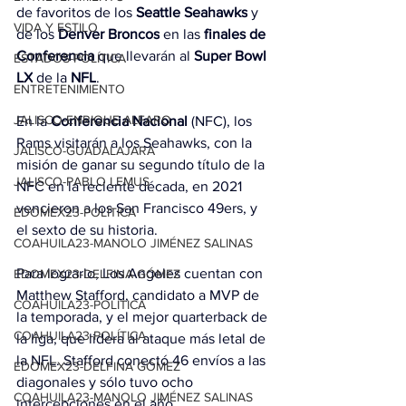
de favoritos de los 
Seattle Seahawks
 y 
VIDA Y ESTILO
de los 
Denver Broncos
 en las 
finales de 
Conferencia
 que llevarán al 
Super Bowl 
ESTADOS-POLÍTICA
LX
 de la 
NFL
.
ENTRETENIMIENTO
JALISCO-ENRIQUE ALFARO
En la 
Conferencia Nacional
 (NFC), los 
Rams visitarán a los Seahawks, con la 
JALISCO-GUADALAJARA
misión de ganar su segundo título de la 
JALISCO-PABLO LEMUS
NFC en la reciente década, en 2021 
vencieron a los San Francisco 49ers, y 
EDOMEX23-POLÍTICA
el sexto de su historia.
COAHUILA23-MANOLO JIMÉNEZ SALINAS
Para lograrlo, Los Angeles cuentan con 
EDOMEX23-DELFINA GÓMEZ
Matthew Stafford, candidato a MVP de 
COAHUILA23-POLÍTICA
la temporada, y el mejor quarterback de 
COAHUILA23-POLÍTICA
la liga, que lidera al ataque más letal de 
la NFL. Stafford conectó 46 envíos a las 
EDOMEX23-DELFINA GÓMEZ
diagonales y sólo tuvo ocho 
COAHUILA23-MANOLO JIMÉNEZ SALINAS
intercepciones en el año.