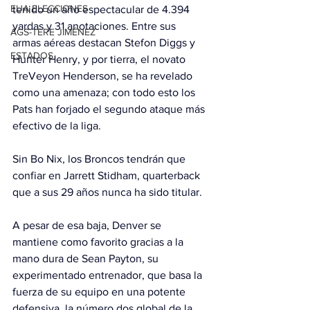
EUA ELECCIONES
tenido un año espectacular de 4.394 
yardas y 31 anotaciones. Entre sus 
AGS-TERE JIMÉNEZ
armas aéreas destacan Stefon Diggs y 
ESTADOS
Hunter Henry, y por tierra, el novato 
TreVeyon Henderson, se ha revelado 
como una amenaza; con todo esto los 
Pats han forjado el segundo ataque más 
efectivo de la liga.
Sin Bo Nix, los Broncos tendrán que 
confiar en Jarrett Stidham, quarterback 
que a sus 29 años nunca ha sido titular.
A pesar de esa baja, Denver se 
mantiene como favorito gracias a la 
mano dura de Sean Payton, su 
experimentado entrenador, que basa la 
fuerza de su equipo en una potente 
defensiva, la número dos global de la 