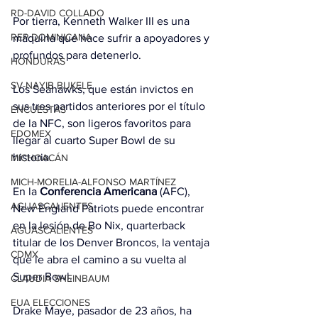
RD-DAVID COLLADO
Por tierra, Kenneth Walker III es una 
REP DOMINICANA
máquina que hace sufrir a apoyadores y 
profundos para detenerlo.
HONDURAS
SV-NAYIB BUKELE
Los Seahawks, que están invictos en 
sus tres partidos anteriores por el título 
ENCUESTAS
de la NFC, son ligeros favoritos para 
EDOMEX
llegar al cuarto Super Bowl de su 
historia.
MICHOACÁN
MICH-MORELIA-ALFONSO MARTÍNEZ
En la 
Conferencia Americana
 (AFC), 
AGUASCALIENTES
New England Patriots puede encontrar 
en la lesión de Bo Nix, quarterback 
AGUASCALIENTES
titular de los Denver Broncos, la ventaja 
CDMX
que le abra el camino a su vuelta al 
Super Bowl.
CLAUDIA SHEINBAUM
EUA ELECCIONES
Drake Maye, pasador de 23 años, ha 