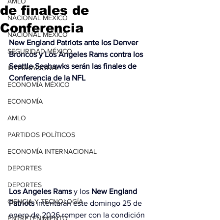
AMLO
de finales de
NACIONAL MÉXICO
Conferencia
NACIONAL MÉXICO
New England Patriots ante los Denver 
SEGURIDAD MÉXICO
Broncos y Los Angeles Rams contra los 
Seattle Seahawks serán las finales de 
INTERNACIONAL
Conferencia de la NFL
ECONOMÍA MÉXICO
ECONOMÍA
AMLO
PARTIDOS POLÍTICOS
ECONOMÍA INTERNACIONAL
DEPORTES
DEPORTES
Los Angeles Rams
 y los 
New England 
CIENCIA Y TECNOLOGÍA
Patriots
 intentarán este domingo 25 de 
enero de 2026 romper con la condición 
ENTRETENIMIENTO