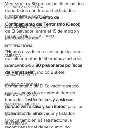
Venezuela y 80 presos políticos por los 
EDOMEX23-POLÍTICA
deportados que fueron trasladados 
ELECCIONES-NACION24
desde EE. UU. al 
Centro de 
Confinamiento del Terrorismo (Cecot)
ELECCIONES-NACION24
de El Salvador, entre el 15 de marzo y 
JALISCO-ENRIQUE ALFARO
principios de abril.
INTERNACIONAL
“Hemos estado en estas negociaciones, 
AMÉRICA
no solo intentando liberarlos a ustedes, 
EL SALVADOR
sino también a 
80 prisioneros políticos 
de Venezuela
”, indicó Bukele.
SV-NAYIB BUKELE
JALISCO-ZAPOPAN
El mandatario de El Salvador destacó 
que, así como los estadounidenses 
REP DOMINICANA
liberados “
están felices y ansiosos 
NACIONAL MÉXICO
porque van a casa y son libres
” para los 
gobiernos de El Salvador y Estados 
RD-DAVID COLLADO
Unidos también es satisfactoria la 
GUATEMALA
recompensa del deber cumplido: 