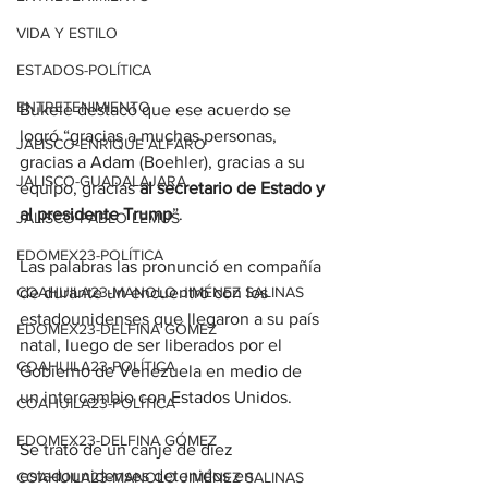
VIDA Y ESTILO
ESTADOS-POLÍTICA
ENTRETENIMIENTO
Bukele destacó que ese acuerdo se 
logró “gracias a muchas personas, 
JALISCO-ENRIQUE ALFARO
gracias a Adam (Boehler), gracias a su 
JALISCO-GUADALAJARA
equipo, gracias 
al secretario de Estado y 
al presidente Trump
”.
JALISCO-PABLO LEMUS
EDOMEX23-POLÍTICA
Las palabras las pronunció en compañía 
COAHUILA23-MANOLO JIMÉNEZ SALINAS
de durante un encuentro con los 
estadounidenses que llegaron a su país 
EDOMEX23-DELFINA GÓMEZ
natal, luego de ser liberados por el 
COAHUILA23-POLÍTICA
Gobierno de Venezuela en medio de 
un intercambio con Estados Unidos.
COAHUILA23-POLÍTICA
EDOMEX23-DELFINA GÓMEZ
Se trató de un canje de diez 
estadounidenses detenidos en 
COAHUILA23-MANOLO JIMÉNEZ SALINAS