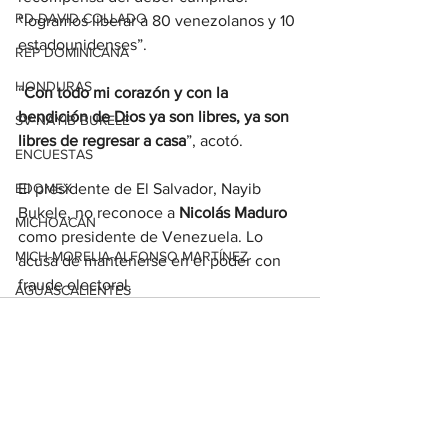
RD-DAVID COLLADO
“logramos liberar a 80 venezolanos y 10 
estadounidenses”.
REP DOMINICANA
HONDURAS
“
Con todo mi corazón y con la 
bendición de Dios ya son libres, ya son 
SV-NAYIB BUKELE
libres de regresar a casa
”, acotó.
ENCUESTAS
EDOMEX
El presidente de El Salvador, Nayib 
Bukele, no reconoce a 
Nicolás Maduro
MICHOACÁN
como presidente de Venezuela. Lo 
MICH-MORELIA-ALFONSO MARTÍNEZ
acusa de mantenerse en el poder con 
fraude electoral.
AGUASCALIENTES
AGUASCALIENTES
CDMX
CLAUDIA SHEINBAUM
Ver todo
Entradas relacionadas
EUA ELECCIONES