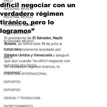
AMLO
difícil negociar con un
NACIONAL MÉXICO
verdadero régimen
NACIONAL MÉXICO
tiránico, pero lo
SEGURIDAD MÉXICO
logramos”
INTERNACIONAL
El presidente de 
El Salvador, Nayib 
ECONOMÍA MÉXICO
Bukele
, se refirió este 19 de julio al 
ECONOMÍA
canje de prisioneros acordado por 
Estados Unidos y Venezuela 
y aseguró 
AMLO
que aún cuando “es difícil negociar con 
PARTIDOS POLÍTICOS
un verdadero régimen tiránico, lo 
logramos”.
ECONOMÍA INTERNACIONAL
DEPORTES
DEPORTES
CIENCIA Y TECNOLOGÍA
ENTRETENIMIENTO