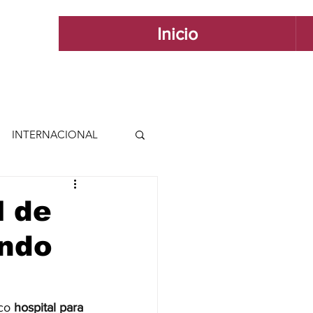
Inicio
INTERNACIONAL
 INTERNACIONAL
l de
ondo
 Y ESTILO
GUADALAJARA
co 
hospital para 