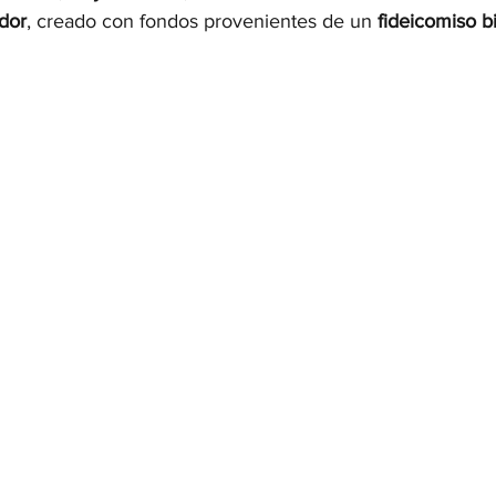
ador
, creado con fondos provenientes de un 
fideicomiso b
OMEX23-POLÍTICA
COAHUILA23-MANOLO JIMÉNEZ SALI
COAHUILA23-POLÍTICA
COAHUILA23-POLÍTICA
COAHUILA23-MANOLO JIMÉNEZ SALINAS
EDOMEX23-P
ELECCIONES-NACION24