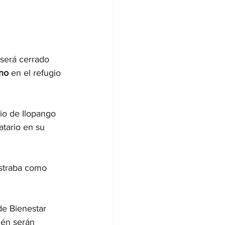
será cerrado 
ono
 en el refugio 
io de Ilopango 
atario en su 
istraba como 
de Bienestar 
ién serán 