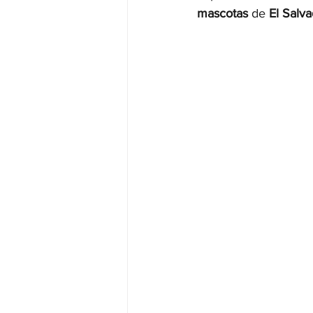
mascotas 
de 
El Salv
JALISCO-PABLO LEMUS
ED
EDOMEX23-DELFINA GÓMEZ
EDOMEX23-DELFINA GÓMEZ
ELECCIONES-NACION24