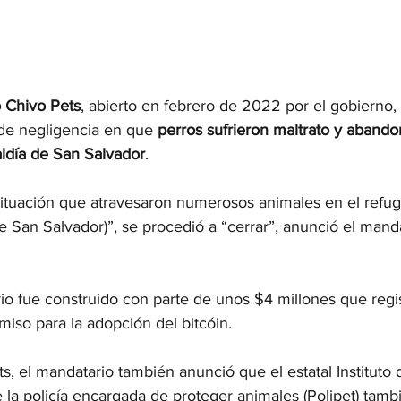
o Chivo Pets
,
abierto en febrero de 2022 por el gobierno, 
de negligencia en que 
perros sufrieron maltrato y aband
aldía de San Salvador
.
situación que atravesaron numerosos animales en el refug
 de San Salvador)”, se procedió a “cerrar”, anunció el mand
ario fue construido con parte de unos $4 millones que reg
miso para la adopción del bitcóin.
 el mandatario también anunció que el estatal Instituto 
 la policía encargada de proteger animales (Polipet) tamb