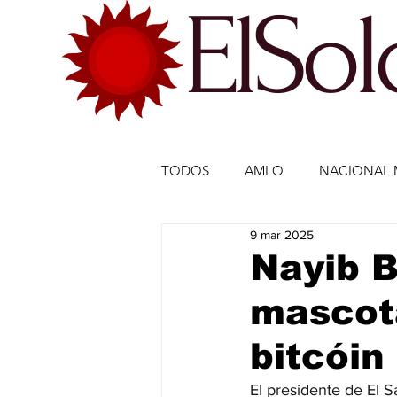
ElSo
TODOS
AMLO
NACIONAL 
9 mar 2025
ECONOMÍA MÉXICO
ECO
Nayib B
mascot
DEPORTES
DEPORTES
bitcóin
ESTADOS-POLÍTICA
ENTR
El presidente de El S