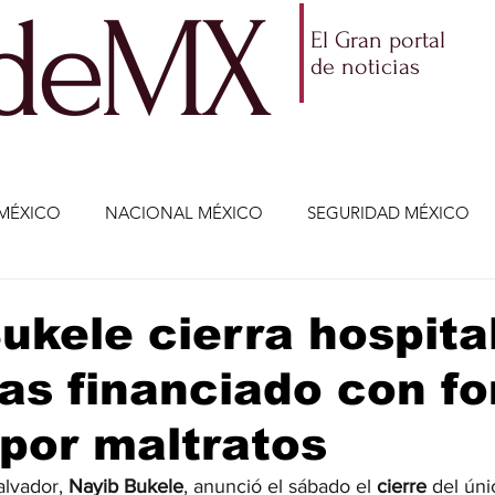
ldeMX
El Gran portal
de noticias
MÉXICO
NACIONAL MÉXICO
SEGURIDAD MÉXICO
NOMÍA
AMLO
PARTIDOS POLÍTICOS
ECONOMÍA
ukele cierra hospita
as financiado con f
CIENCIA Y TECNOLOGÍA
ENTRETENIMIENTO
VIDA
 por maltratos
ETENIMIENTO
JALISCO-ENRIQUE ALFARO
JALISCO-
alvador, 
Nayib Bukele
, anunció el sábado el 
cierre 
del úni