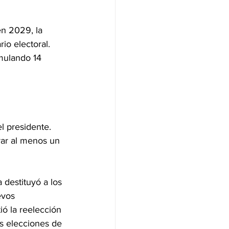
n 2029, la 
io electoral. 
mulando 14 
l presidente. 
rar al menos un 
destituyó a los 
evos 
ió la reelección 
as elecciones de 