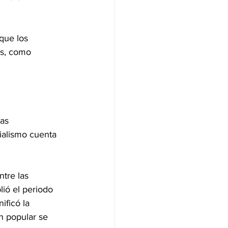
que los 
es, como 
as 
ialismo cuenta 
tre las 
lió el periodo 
ificó la 
n popular se 