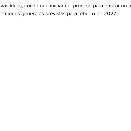
uevas Ideas, con lo que iniciará el proceso para buscar un 
lecciones generales previstas para febrero de 2027.
OMEX23-POLÍTICA
COAHUILA23-MANOLO JIMÉNEZ SALI
COAHUILA23-POLÍTICA
COAHUILA23-POLÍTICA
COAHUILA23-MANOLO JIMÉNEZ SALINAS
EDOMEX23-P
ELECCIONES-NACION24