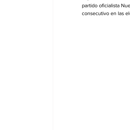
partido oficialista N
consecutivo en las e
JALISCO-PABLO LEMUS
ED
EDOMEX23-DELFINA GÓMEZ
EDOMEX23-DELFINA GÓMEZ
ELECCIONES-NACION24