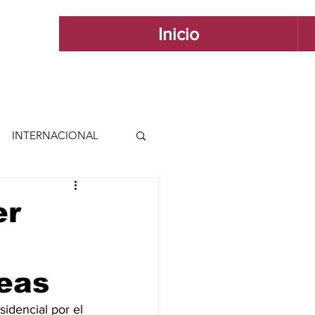
Inicio
INTERNACIONAL
 INTERNACIONAL
er
 Y ESTILO
eas
GUADALAJARA
idencial por el 