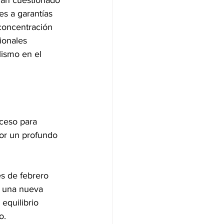
han cuestionado 
es a garantías 
concentración 
ionales 
lismo en el 
ceso para 
or un profundo 
s de febrero 
n una nueva 
equilibrio 
o. 