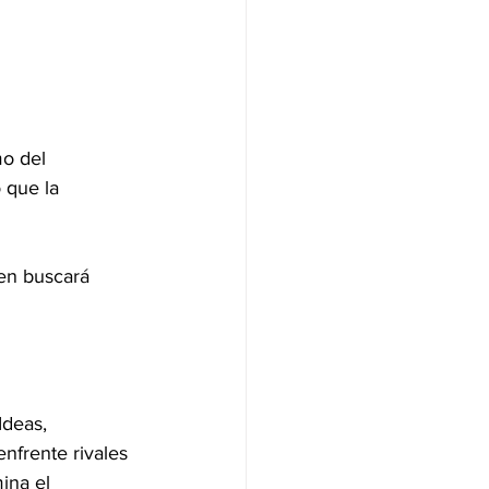
mo del 
 que la 
ien buscará 
Ideas, 
nfrente rivales 
ina el 