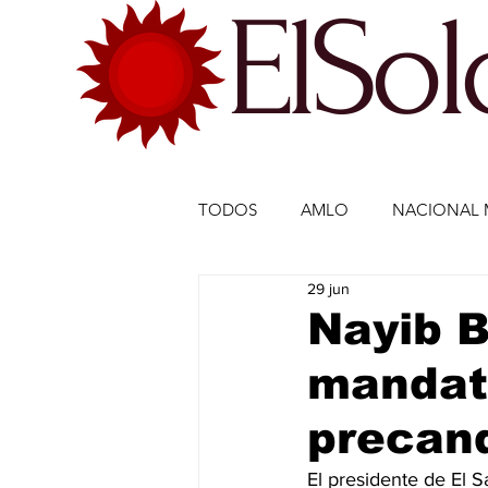
ElSo
TODOS
AMLO
NACIONAL 
29 jun
ECONOMÍA MÉXICO
ECO
Nayib B
mandato
DEPORTES
DEPORTES
precand
ESTADOS-POLÍTICA
ENTR
El presidente de El S