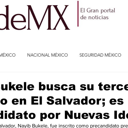
ldeMX
El Gran portal
de noticias
MÉXICO
NACIONAL MÉXICO
SEGURIDAD MÉXICO
NOMÍA
AMLO
PARTIDOS POLÍTICOS
ECONOMÍA
ukele busca su terc
 en El Salvador; es
CIENCIA Y TECNOLOGÍA
ENTRETENIMIENTO
VIDA
idato por Nuevas Id
ETENIMIENTO
JALISCO-ENRIQUE ALFARO
JALISCO-
alvador, Nayib Bukele, fue inscrito como precandidato pres